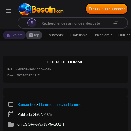
Déposer une annonce
menu
search
clear_all
0
home
looks_one
Explore
Top
Rencontre
Ésotérisme
Brico/Jardin
Outilla
CHERCHE HOMME
Ref : enrUSOFw5Wx19P5vzOZH
Date : 28/04/2025 19:31
crop_square
Rencontre
>
Homme cherche Homme
date_range
Publié le 28/04/2025
source
enrUSOFw5Wx19P5vzOZH