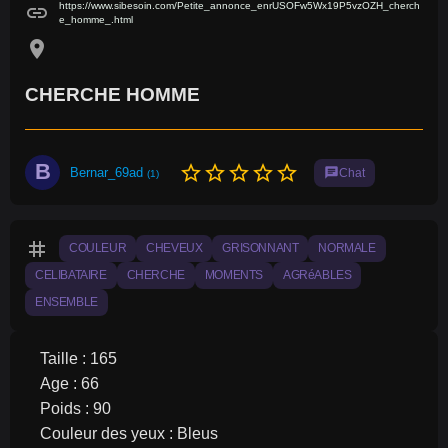
https://www.sibesoin.com/Petite_annonce_enrUSOFw5Wx19P5vzOZH_cherch
link
e_homme_.html
location_on
CHERCHE HOMME
B
star_border
star_border
star_border
star_border
star_border
Bernar_69ad
chat
Chat
(1)
tag
COULEUR
CHEVEUX
GRISONNANT
NORMALE
CELIBATAIRE
CHERCHE
MOMENTS
AGRéABLES
ENSEMBLE
Taille : 165
Age : 66
Poids : 90
Couleur des yeux : Bleus