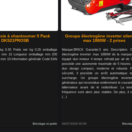
cie à chantourner 5 Pack
Groupe électrogène inverter sile
DKS21PROSB
max 1880W - 2 prises
 kg 0.30 Poids net kg 0.25 emballage
Marque:BRICK Garantie:3 ans Description: 
ge mm 15 Longueur emballage mm 200
électrogène inverter max 1880W de la marque
 mm 10 Information générale Code EAN
équipé dun moteur 4 temps refroidi par air de 7
possède une autonomie maximale de 5 heures. 
dun design compact, moderne et robuste. P
sécurité, il possède un arrêt automatique 
surcharge. Un groupe électrogène invert
générateur qui reconstitue entièrement le courant
lalternateur avant de le redistribuer. La ten
fréquence sont alors plus stables. De plus, il 
(...)
Bricolage et jardin
06/07/2026 00:00
Bricola