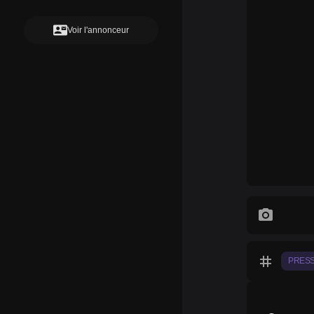
contact_mail
Voir l'annonceur
photo_camera
tag
PRES