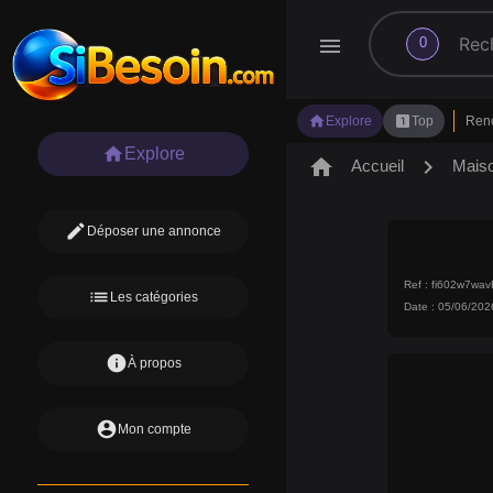
search
menu
0
home
looks_one
Explore
Top
Ren
home
Explore
home
chevron_right
Accueil
Mais
edit
Déposer une annonce
Ref : fi602w7wa
list
Les catégories
Date : 05/06/202
info
À propos
account_circle
Mon compte