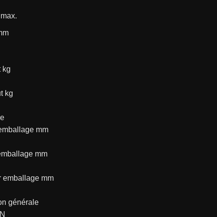
 max.
 mm
 kg
t kg
ge
 emballage mm
emballage mm
r emballage mm
on générale
AN