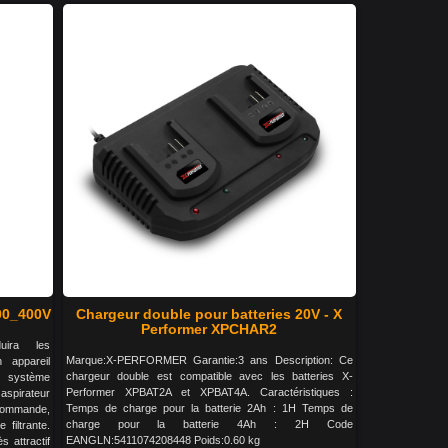
00_400V
Chargeur double pour batteries 20V - X
Performer XPCHAR2
uira les
Marque:X-PERFORMER Garantie:3 ans Description: Ce
 appareil
chargeur double est compatible avec les batteries X-
e système
Performer XPBAT2A et XPBAT4A. Caractéristiques :
aspirateur
Temps de charge pour la batterie 2Ah : 1H Temps de
ommande,
charge pour la batterie 4Ah : 2H Code
filtrante.
EANGLN:5411074208448 Poids:0.60 kg
 attractif