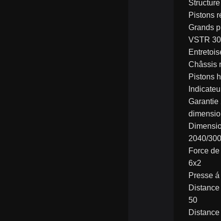
Structure
Pistons r
Grands pr
VSTR 30
Entretois
Châssis r
Pistons h
Indicateu
Garantie
dimensio
Dimensi
2040/30
Force de
6x2
Presse á
Distance
50
Distance