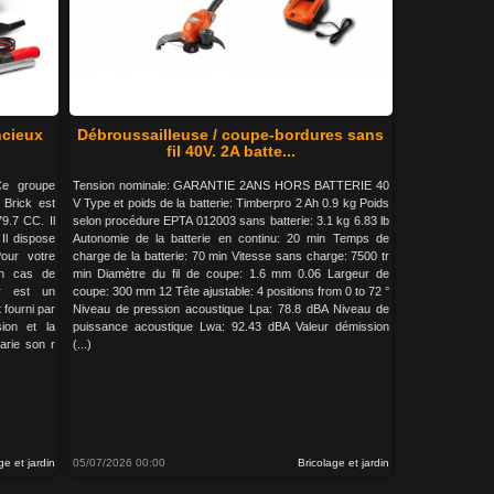
ncieux
Débroussailleuse / coupe-bordures sans
fil 40V. 2A batte...
Ce groupe
Tension nominale: GARANTIE 2ANS HORS BATTERIE 40
 Brick est
V Type et poids de la batterie: Timberpro 2 Ah 0.9 kg Poids
9.7 CC. Il
selon procédure EPTA 012003 sans batterie: 3.1 kg 6.83 lb
Il dispose
Autonomie de la batterie en continu: 20 min Temps de
our votre
charge de la batterie: 70 min Vitesse sans charge: 7500 tr
en cas de
min Diamètre du fil de coupe: 1.6 mm 0.06 Largeur de
er est un
coupe: 300 mm 12 Tête ajustable: 4 positions from 0 to 72 °
 fourni par
Niveau de pression acoustique Lpa: 78.8 dBA Niveau de
sion et la
puissance acoustique Lwa: 92.43 dBA Valeur démission
varie son r
(...)
ge et jardin
05/07/2026 00:00
Bricolage et jardin