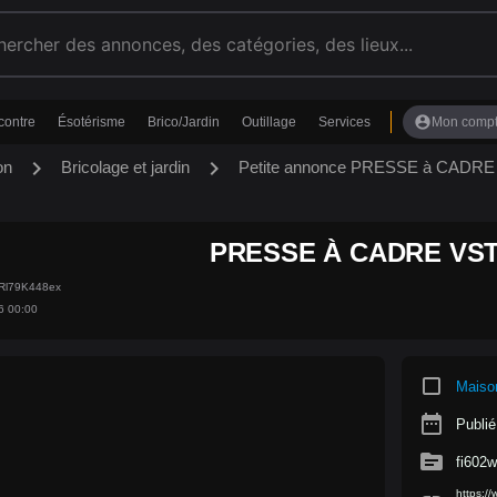
account_circle
contre
Ésotérisme
Brico/Jardin
Outillage
Services
Mon comp
chevron_right
chevron_right
on
Bricolage et jardin
Petite annonce PRESSE à CADR
PRESSE À CADRE VST
vRl79K448ex
6 00:00
crop_square
Maiso
date_range
Publié
source
fi602
https:/