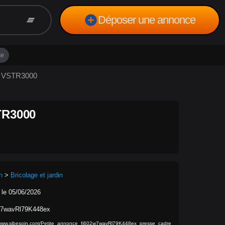
add_circle
Déposer une annonce
clear_all
te
E VSTR3000
R3000
n
>
Bricolage et jardin
 le 05/06/2026
w7wavRl79K448ex
/www.sibesoin.com/Petite_annonce_fi602w7wavRl79K448ex_presse_cadre