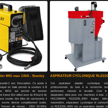
der MIG max 130A - Stanley
ASPIRATEUR CYCLONIQUE RLE22
rantie:2 ans Description: Ce poste à
Cet aspirateur datelier cyclonique séd
riqué en Italie permet la soudure à fil
professionnels du bois à la recherche dun
gaz MOG qui permet de bonnes
performant, robuste et durable. Cest l
Il peut être utilisé avec du fil fourré de
daspiration idéal pour vos machines à bois. L´
our souder des tôles de carrosserie, il
HOLZMANN RLE2200_400V équipe téléc
 torche directe complètement isolée.
manomètre, séparateur cyclonique et cartouche 
 : Tension de réseau : 230V 50-60Hz
Le RLE2200_400V est un aspirateur datelier très