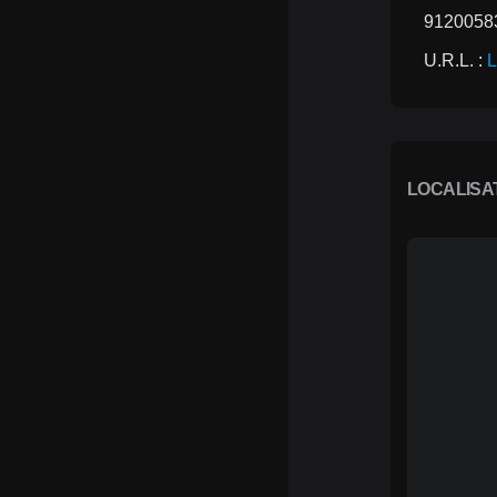
9120058
U.R.L. : 
L
LOCALISA