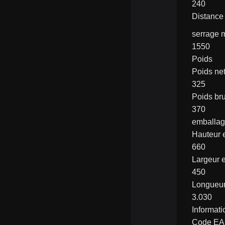
240
Distance
serrage
1550
Poids
Poids net
325
Poids bru
370
emballa
Hauteur
660
Largeur 
450
Longueu
3.030
Informati
Code E