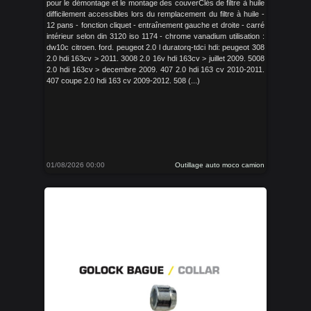
pour le démontage et le montage des couverClés de filtre à huile
difficilement accessibles lors du remplacement du filtre à huile -
12 pans - fonction cliquet - entraînement gauche et droite - carré
intérieur selon din 3120 iso 1174 - chrome vanadium utilisation :
dw10c citroen. ford. peugeot 2.0 l duratorq-tdci hdi: peugeot 308
2.0 hdi 163cv > 2011. 3008 2.0 16v hdi 163cv > juillet 2009. 5008
2.0 hdi 163cv > decembre 2009. 407 2.0 hdi 163 cv 2010-2011.
407 coupe 2.0 hdi 163 cv 2009-2012. 508 (...)
01/08/2026 00:00
Outillage auto moco camion