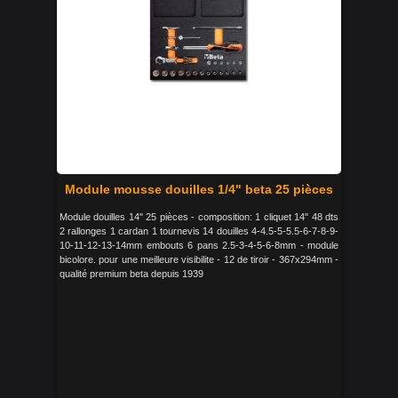
Module mousse douilles 1/4" beta 25 pièces
Module douilles 14" 25 pièces - composition: 1 cliquet 14" 48 dts
2 rallonges 1 cardan 1 tournevis 14 douilles 4-4.5-5-5.5-6-7-8-9-
10-11-12-13-14mm embouts 6 pans 2.5-3-4-5-6-8mm - module
bicolore. pour une meilleure visibilite - 12 de tiroir - 367x294mm -
qualité premium beta depuis 1939