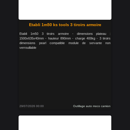
Etabli 1m50 ks tools 3 tiroirs armoire
Etabli 1m50 3 tiroirs armoire - dimensions plateau :
1500x635x40mm - hauteur 890mm - charge 400kg - 3 tiroirs
dimensions pearl compatible module de servante non
verrouillable
29/07/2026 00:00
Outillage auto moco camion