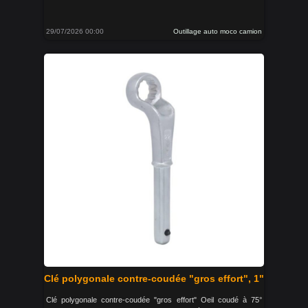
29/07/2026 00:00
Outillage auto moco camion
Clé polygonale contre-coudée "gros effort", 1"
Clé polygonale contre-coudée "gros effort" Oeil coudé à 75°