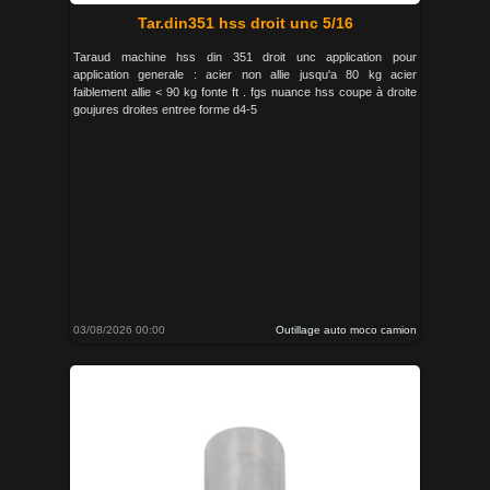
Tar.din351 hss droit unc 5/16
Taraud machine hss din 351 droit unc application pour
application generale : acier non allie jusqu'a 80 kg acier
faiblement allie < 90 kg fonte ft . fgs nuance hss coupe à droite
goujures droites entree forme d4-5
03/08/2026 00:00
Outillage auto moco camion