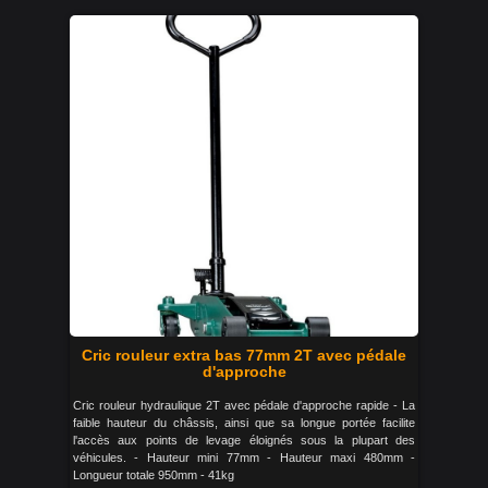
Cric rouleur extra bas 77mm 2T avec pédale
d'approche
Cric rouleur hydraulique 2T avec pédale d'approche rapide - La
faible hauteur du châssis, ainsi que sa longue portée facilite
l'accès aux points de levage éloignés sous la plupart des
véhicules. - Hauteur mini 77mm - Hauteur maxi 480mm -
Longueur totale 950mm - 41kg