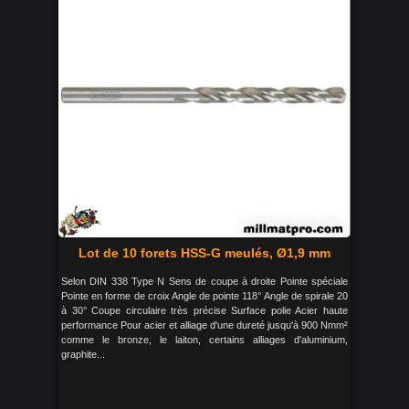
Lot de 10 forets HSS-G meulés, Ø1,9 mm
Selon DIN 338 Type N Sens de coupe à droite Pointe spéciale
Pointe en forme de croix Angle de pointe 118° Angle de spirale 20
à 30° Coupe circulaire très précise Surface polie Acier haute
performance Pour acier et alliage d'une dureté jusqu'à 900 Nmm²
comme le bronze, le laiton, certains alliages d'aluminium,
graphite...