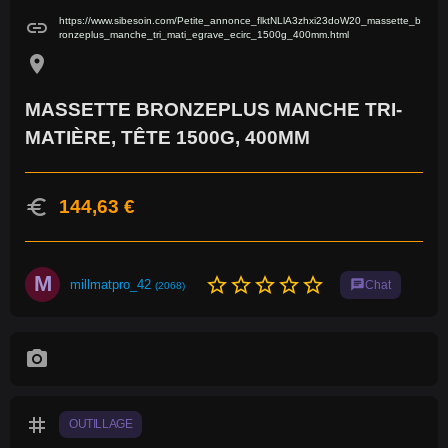
https://www.sibesoin.com/Petite_annonce_flktNLlA3zhxi23doW20_massette_b
link
ronzeplus_manche_tri_mati_egrave_ecirc_1500g_400mm.html
location_on
MASSETTE BRONZEPLUS MANCHE TRI-
MATIÈRE, TÊTE 1500G, 400MM
euro
144,63 €
M
star_border
star_border
star_border
star_border
star_border
millmatpro_42
chat
Chat
(2068)
photo_camera
tag
OUTILLAGE