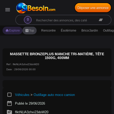
Déposer une annonce
menu
search
clear_all
0
home
looks_one
Explore
Top
Rencontre
Ésotérisme
Brico/Jardin
Outilla
MASSETTE BRONZEPLUS MANCHE TRI-MATIÈRE, TÊTE
1500G, 400MM
Ref : flktNLlA3zhxi23doW20
Date : 29/06/2026 00:00
crop_square
Véhicules
>
Outillage auto moco camion
date_range
Publié le 29/06/2026
source
flktNLlA3zhxi23doW20