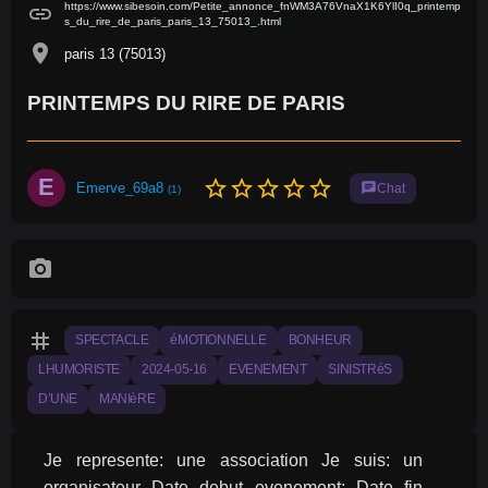
https://www.sibesoin.com/Petite_annonce_fnWM3A76VnaX1K6YlI0q_printemp
link
s_du_rire_de_paris_paris_13_75013_.html
location_on
paris 13 (75013)
PRINTEMPS DU RIRE DE PARIS
E
star_border
star_border
star_border
star_border
star_border
Emerve_69a8
chat
Chat
(1)
photo_camera
tag
SPECTACLE
éMOTIONNELLE
BONHEUR
LHUMORISTE
2024-05-16
EVENEMENT
SINISTRéS
D’UNE
MANIèRE
Je represente: une association Je suis: un 
organisateur Date debut evenement: Date fin 