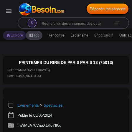
Déposer une annonce
menu
search
clear_all
0
home
looks_one
Explore
Top
Rencontre
Ésotérisme
Brico/Jardin
Outilla
PRINTEMPS DU RIRE DE PARIS PARIS 13 (75013)
Ref : fnWM3A76VnaX1K6YlI0q
Date : 03/05/2024 11:33
crop_square
Evénements
>
Spectacles
date_range
Publié le 03/05/2024
source
fnWM3A76VnaX1K6YlI0q