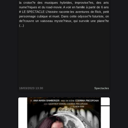
la croise?e des musiques hybrides, improvise?es, des arts
nume?riques et du road-movie. A voir en famille à partir de 6 ans
# LE SPECTACLE L’histoire raconte les aventures de Rick, petit
personnage cubique et muet. Dans cette odysse?e futuriste, on
de?couvre un vaisseau myste?rieux, qui survole une plane?te
(...)
18/03/2023 13:30
Spectacles