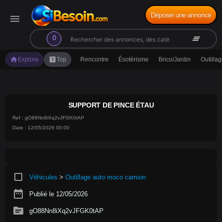
Déposer une annonce
menu
search
clear_all
0
home
looks_one
Explore
Top
Rencontre
Ésotérisme
Brico/Jardin
Outilla
SUPPORT DE PINCE ÉTAU
Ref : gO88Nn8iXq2vJFGK0tAP
Date : 12/05/2026 00:00
crop_square
Véhicules
>
Outillage auto moco camion
date_range
Publié le 12/05/2026
source
gO88Nn8iXq2vJFGK0tAP