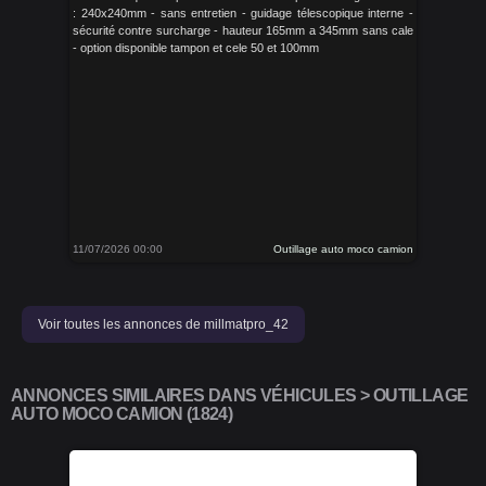
: 240x240mm - sans entretien - guidage télescopique interne -
sécurité contre surcharge - hauteur 165mm a 345mm sans cale
- option disponible tampon et cele 50 et 100mm
11/07/2026 00:00
Outillage auto moco camion
Voir toutes les annonces de millmatpro_42
ANNONCES SIMILAIRES DANS VÉHICULES > OUTILLAGE
AUTO MOCO CAMION (1824)