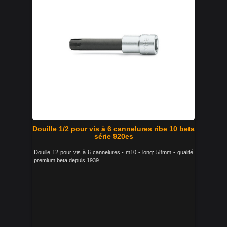
Douille 1/2 pour vis à 6 cannelures ribe 10 beta
série 920es
Douille 12 pour vis à 6 cannelures - m10 - long: 58mm - qualité
premium beta depuis 1939