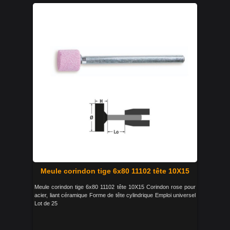
Meule corindon tige 6x80 11102 tête 10X15
Meule corindon tige 6x80 11102 tête 10X15 Corindon rose pour
acier, liant céramique Forme de tête cylindrique Emploi universel
Lot de 25