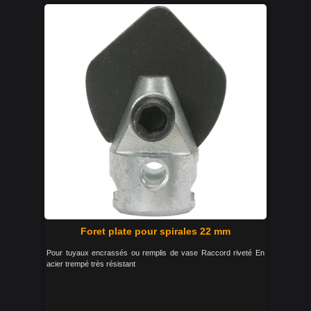
Foret plate pour spirales 22 mm
Pour tuyaux encrassés ou remplis de vase Raccord riveté En
acier trempé très résistant