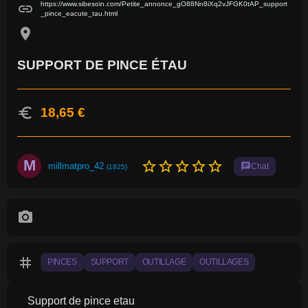
https://www.sibesoin.com/Petite_annonce_gO88Nn8iXq2vJFGK0tAP_support
link
_pince_eacute_tau.html
location_on
SUPPORT DE PINCE ÉTAU
euro
18,65 €
M
star_border
star_border
star_border
star_border
star_border
millmatpro_42
chat
Chat
(1825)
photo_camera
tag
PINCES
SUPPORT
OUTILLAGE
OUTILLAGES
Support de pince etau