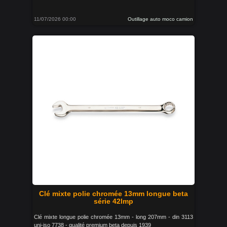
11/07/2026 00:00
Outillage auto moco camion
Clé mixte polie chromée 13mm longue beta
série 42lmp
Clé mixte longue polie chromée 13mm - long 207mm - din 3113
uni-iso 7738 - qualité premium beta depuis 1939