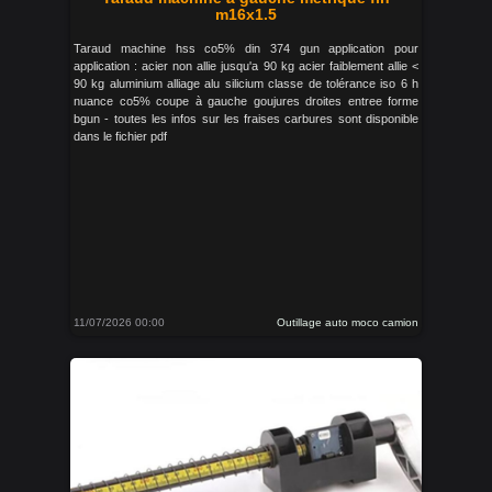
m16x1.5
Taraud machine hss co5% din 374 gun application pour
application : acier non allie jusqu'a 90 kg acier faiblement allie <
90 kg aluminium alliage alu silicium classe de tolérance iso 6 h
nuance co5% coupe à gauche goujures droites entree forme
bgun - toutes les infos sur les fraises carbures sont disponible
dans le fichier pdf
11/07/2026 00:00
Outillage auto moco camion