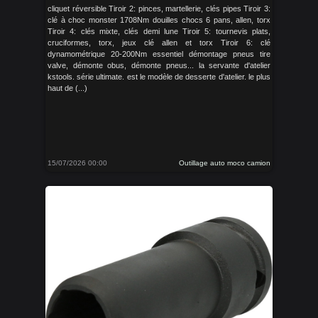
cliquet réversible Tiroir 2: pinces, martellerie, clés pipes Tiroir 3:
clé à choc monster 1708Nm douilles chocs 6 pans, allen, torx
Tiroir 4: clés mixte, clés demi lune Tiroir 5: tournevis plats,
cruciformes, torx, jeux clé allen et torx Tiroir 6: clé
dynamométrique 20-200Nm essentiel démontage pneus tire
valve, démonte obus, démonte pneus... la servante d'atelier
kstools. série ultimate. est le modèle de desserte d'atelier. le plus
haut de (...)
15/07/2026 00:00
Outillage auto moco camion