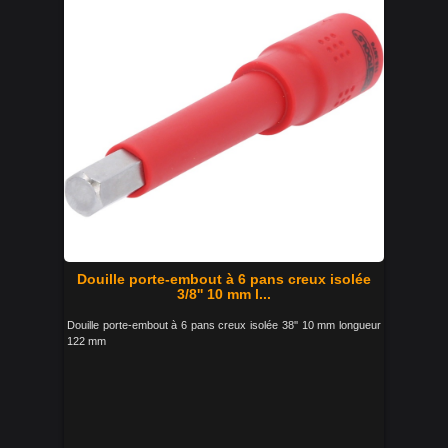
Douille porte-embout à 6 pans creux isolée
3/8'' 10 mm l...
Douille porte-embout à 6 pans creux isolée 38'' 10 mm longueur
122 mm