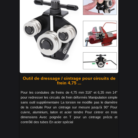
Outil de dressage / cintrage pour circuits de
frein 4,75 ...
Pour les conduites de freins de 4,75 mm 316" et 6,35 mm 14"
pour redresser les circuits de frein déformés Manipulation simple
sans outil supplémentaire La torsion ne modifie pas le diamètre
de la conduite Pour un cintrage sur mesure jusqu’à 90° Pour
cuivre, aluminium, laiton et acier tendre Pour cintrer en trois
dimensions Avec poignée en T pour un cintrage précis et
contrôlé des tubes En acier spécial