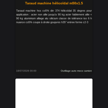
Taraud machine hélicoïdal m50x1.5
Taraud machine hss co5% din 374 hélicoïdal 35 degres pour
application : acier non allie jusqu'a 90 kg acier faiblement allie <
90 kg aluminium alliage alu silicium classe de tolérance iso 6 h
nuance co5% coupe à droite goujures h35° entree forme c2-3
18/07/2026 00:00
Outillage auto moco camion