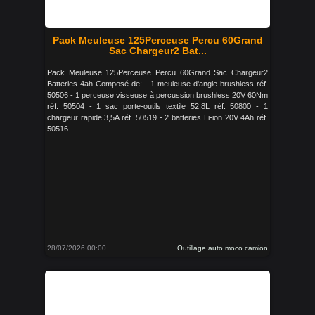
Pack Meuleuse 125Perceuse Percu 60Grand
Sac Chargeur2 Bat...
Pack Meuleuse 125Perceuse Percu 60Grand Sac Chargeur2
Batteries 4ah Composé de: - 1 meuleuse d'angle brushless réf.
50506 - 1 perceuse visseuse à percussion brushless 20V 60Nm
réf. 50504 - 1 sac porte-outils textile 52,8L réf. 50800 - 1
chargeur rapide 3,5A réf. 50519 - 2 batteries Li-ion 20V 4Ah réf.
50516
28/07/2026 00:00
Outillage auto moco camion