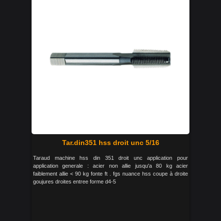
Tar.din351 hss droit unc 5/16
Taraud machine hss din 351 droit unc application pour
application generale : acier non allie jusqu'a 80 kg acier
faiblement allie < 90 kg fonte ft . fgs nuance hss coupe à droite
goujures droites entree forme d4-5