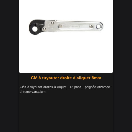
Clé à tuyauter droite à cliquet 8mm
Clés à tuyauter droites à cliquet - 12 pans - poignée chromee -
chrome vanadium