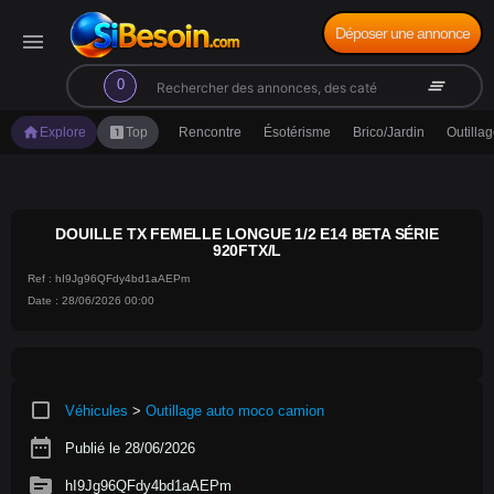
Déposer une annonce
menu
search
clear_all
0
home
looks_one
Explore
Top
Rencontre
Ésotérisme
Brico/Jardin
Outilla
DOUILLE TX FEMELLE LONGUE 1/2 E14 BETA SÉRIE
920FTX/L
Ref : hI9Jg96QFdy4bd1aAEPm
Date : 28/06/2026 00:00
crop_square
Véhicules
>
Outillage auto moco camion
date_range
Publié le 28/06/2026
source
hI9Jg96QFdy4bd1aAEPm