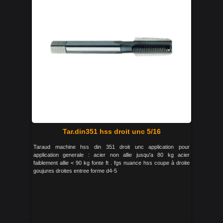
Tar.din351 hss droit unc 5/16
Taraud machine hss din 351 droit unc application pour
application generale : acier non allie jusqu'a 80 kg acier
faiblement allie < 90 kg fonte ft . fgs nuance hss coupe à droite
goujures droites entree forme d4-5