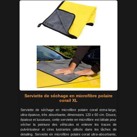
Serviette de séchage en microfibre polaire
corail XL
Serviette de séchage en microfibre polaire corail extra-large,
ultra-épaisse, très absorbante, dimensions 120 x 60 cm. Douce,
épaisse et luxueuse, cette serviette en microfibre est idéale pour
sécher la peinture des véhicules et enlever les traces de
pulvérisateur et cires lustrantes utilisés dans les tâches de
detailing. Serviette en microfibre polaire corail ultra-absorbante,