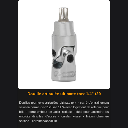
Douille articulée ultimate torx 1/4" t20
Douilles tournevis articulées ultimate torx - carré d'entrainement
selon la norme din 3120 iso 1174 avec logement de retenue pour
bille - porte-embout en acier nickele - idéal pour atteindre les
endroits difficiles d'acces - cardan visse - finition chromée
satinee - chrome vanadium