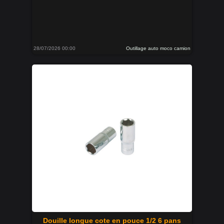
28/07/2026 00:00
Outillage auto moco camion
Douille longue cote en pouce 1/2 6 pans