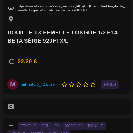
https://www.sibesoin.com/Petite_annonce_hI9Jg96QFdy4bd1aAEPm_douille_
link
femelle_longue_e14_beta_eacute_rie_920ftx.html
location_on
DOUILLE TX FEMELLE LONGUE 1/2 E14
BETA SÉRIE 920FTX/L
euro
22,20 €
M
star_border
star_border
star_border
star_border
star_border
millmatpro_42
chat
Chat
(2053)
photo_camera
tag
FEMELLE
DOUILLES
009200402
DOUILLE