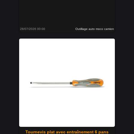
28/07/2026 00:00
Outillage auto moco camion
Tournevis plat avec entraînement 6 pans