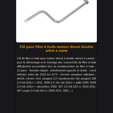
Clé pour filtre à huile moteur diesel double
arbre a came
Clé de filtre à huile pour moteur diesel à double arbres à cames -
pour le démontage et le montage des couverClés de filtre à huile
difficilement accessibles lors du remplacement du filtre à huile -
12 pans - fonction cliquet - entraînement gauche et droite - carré
intérieur selon din 3120 iso 1174 - chrome vanadium utilisation :
dw10c citroen. ford. peugeot 2.0 l duratorq-tdci hdi: peugeot 308
2.0 hdi 163cv > 2011. 3008 2.0 16v hdi 163cv > juillet 2009. 5008
2.0 hdi 163cv > decembre 2009. 407 2.0 hdi 163 cv 2010-2011.
407 coupe 2.0 hdi 163 cv 2009-2012. 508 (...)