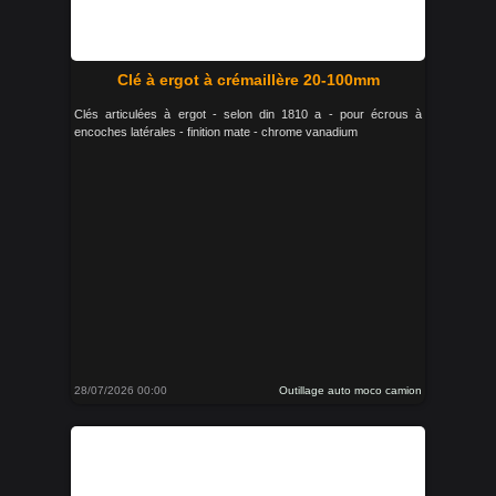
Clé à ergot à crémaillère 20-100mm
Clés articulées à ergot - selon din 1810 a - pour écrous à
encoches latérales - finition mate - chrome vanadium
28/07/2026 00:00
Outillage auto moco camion