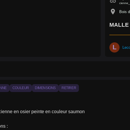
link
cienne_
location_on
Bois d
MALLE 
L
Lec
ENNE
COULEUR
DIMENSIONS
RETIRER
cienne en osier peinte en couleur saumon
ns :