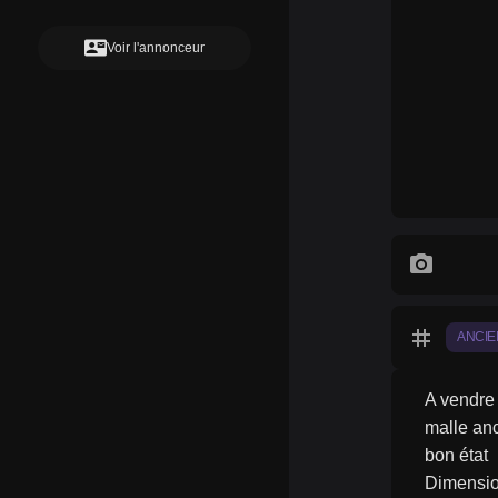
contact_mail
Voir l'annonceur
photo_camera
tag
ANCI
A vendre
malle an
bon état
Dimensio