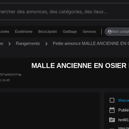
account_circle
contre
Ésotérisme
Brico/Jardin
Outillage
Services
Mon comp
chevron_right
chevron_right
on
Rangements
Petite annonce MALLE ANCIENNE EN
MALLE ANCIENNE EN OSIER 
CZS7qH2bSJ7mg
5 10:45
crop_square
Maiso
date_range
Publié
source
hmM1
https: