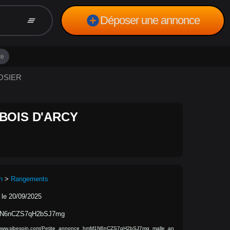
add_circle
Déposer une annonce
clear_all
te
 OSIER
BOIS D'ARCY
n
>
Rangements
 le 20/09/2025
N6nCZS7qH2bSJ7mg
//www.sibesoin.com/Petite_annonce_hmM1N6nCZS7qH2bSJ7mg_malle_an