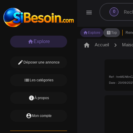
search
menu
0
home
looks_one
Explore
Top
Ren
home
Explore
home
chevron_right
Accueil
Mais
edit
Déposer une annonce
Ref : hmM1N6n
list
Les catégories
Date : 20/09/202
info
À propos
account_circle
Mon compte