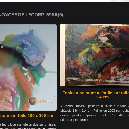
ONCES DE LECORP_69A6 (6)
Tableau peinture à l'huile sur toil
114 cm
A vendre Tableau peinture à l'huile sur toile 
châssis 146 x 114 cm Peinte en 2003 par Isab
ture sur toile 100 x 100 cm
artiste peintre diplômée école d'art Abstrai
décoratif prix ferme
 l'acrylique sur toile tendue sur châssis
te en 2004 par Isabelle MARIE artiste