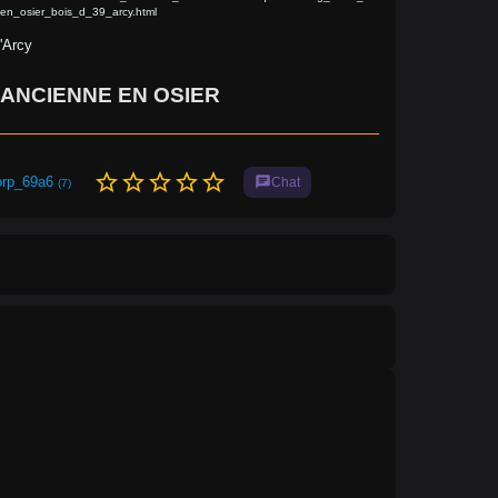
en_osier_bois_d_39_arcy.html
'Arcy
ANCIENNE EN OSIER
star_border
star_border
star_border
star_border
star_border
orp_69a6
chat
Chat
(7)