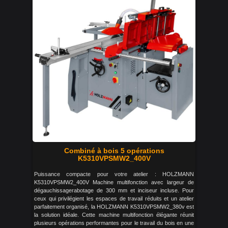
Combiné à bois 5 opérations
K5310VPSMW2_400V
Puissance compacte pour votre atelier : HOLZMANN
K5310VPSMW2_400V Machine multifonction avec largeur de
dégauchissagerabotage de 300 mm et inciseur incluse. Pour
ceux qui privilégient les espaces de travail réduits et un atelier
parfaitement organisé, la HOLZMANN K5310VPSMW2_380v est
la solution idéale. Cette machine multifonction élégante réunit
plusieurs opérations performantes pour le travail du bois en une