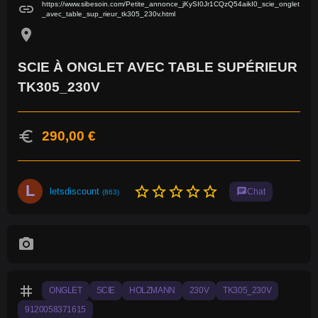
https://www.sibesoin.com/Petite_annonce_jKySI0Jr1CQzQ54aikI0_scie_onglet
link
_avec_table_sup_rieur_tk305_230v.html
location_on
SCIE À ONGLET AVEC TABLE SUPÉRIEUR
TK305_230V
euro
290,00 €
L
star_border
star_border
star_border
star_border
star_border
letsdiscount
chat
Chat
(863)
photo_camera
tag
ONGLET
SCIE
HOLZMANN
230V
TK305_230V
9120058371615