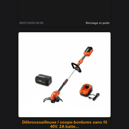
06/07/2026 00:00
Bricolage et jardin
Débroussailleuse / coupe-bordures sans fil
40V. 2A batte...