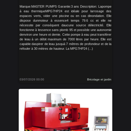
Marque:MASTER PUMPS Garantie:3 ans Description: Lapompe
à eau thermiqueMPG7HP24 est idéale pour larrosage des
espaces verts, vider une piscine ou en cas dinondation. Elle
dispose dunmoteur à essence4 temps 79.6 cc et elle ne
nécessite par conséquent daucune source délectricité. Elle
fonctionne à lessence sans plomb 95 et possède une autonomie
denviron une heure et demie. Cette pompe à eau peut transférer
de leau à un débit maximum de 7000 litres par heure. Elle est
capable daspirer de leau jusquà 7 mètres de profondeur et de la
refouler à 30 mètres de hauteur. La MPG7HP24 (...)
03/07/2026 00:00
Bricolage et jardin