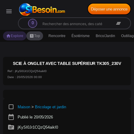
Déposer une annonce
menu
search
clear_all
0
home
looks_one
Explore
Top
Rencontre
Ésotérisme
Brico/Jardin
Outilla
SCIE À ONGLET AVEC TABLE SUPÉRIEUR TK305_230V
Ref : jKySI0Jr1CQzQ54aikI0
Date : 20/05/2026 00:00
crop_square
Maison
>
Bricolage et jardin
date_range
Publié le 20/05/2026
source
jKySI0Jr1CQzQ54aikI0