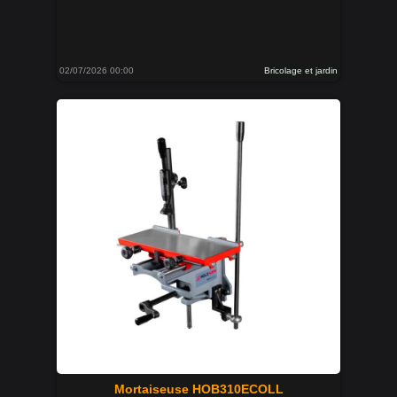
02/07/2026 00:00
Bricolage et jardin
Mortaiseuse HOB310ECOLL