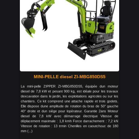
MINI-PELLE diesel ZI-MBG850DS5
La mini-pelle ZIPPER ZI-MBG850DS5, équipée dun moteur
diesel de 7,8 kW et pesant 900 kg, est idéale pour les travaux
dexcavation dans le jardin, les exploitations agricoles ou sur les
chantiers. Ce kit comprend une attache rapide et trois godets.
Elle dispose dune amplitude de rotation du bras de 50° gauche
40° droite et dun siège pour lopérateur. Garantie 2ans Moteur
diesel de 7,8 kW avec démarrage électrique Vitesse de
déplacement maximale : 1,8 kmh Force darrachement : 7,2 kN
Vitesse de rotation : 13 trmin Chenilles en caoutchouc de 180
mm (...)