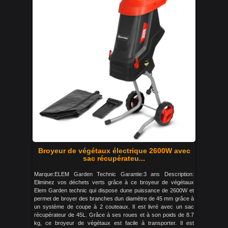
Broyeur de végétaux électrique 2600W avec
sac récupérateu...
Marque:ELEM Garden Technic Garantie:3 ans Description:
Eliminez vos déchets verts grâce à ce broyeur de végétaux
Elem Garden technic qui dispose dune puissance de 2600W et
permet de broyer des branches dun diamètre de 45 mm grâce à
un système de coupe à 2 couteaux. Il est livré avec un sac
récupérateur de 45L. Grâce à ses roues et à son poids de 8.7
kg, ce broyeur de végétaux est facile à transporter. Il est