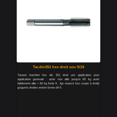
Tar.din351 hss droit unc 5/16
Taraud machine hss din 351 droit unc application pour
application generale : acier non allie jusqu'a 80 kg acier
faiblement allie < 90 kg fonte ft . fgs nuance hss coupe à droite
goujures droites entree forme d4-5