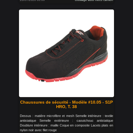
Chaussures de sécurité - Modèle #10.05 - S1P
HRO, T. 38
Dessus : matière microfibre et mesh Semelle intérieure : textile
antistatique Semelle extérieure : caoutchouc antistatique
Doublure intérieure : maille Coque en composite Lacets plats en
nylon noir avec filet rouge