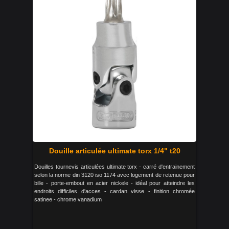
Douille articulée ultimate torx 1/4" t20
Douilles tournevis articulées ultimate torx - carré d'entrainement
selon la norme din 3120 iso 1174 avec logement de retenue pour
bille - porte-embout en acier nickele - idéal pour atteindre les
endroits difficiles d'acces - cardan visse - finition chromée
satinee - chrome vanadium