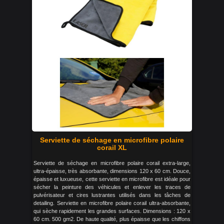
Serviette de séchage en microfibre polaire
corail XL
Serviette de séchage en microfibre polaire corail extra-large,
ultra-épaisse, très absorbante, dimensions 120 x 60 cm. Douce,
épaisse et luxueuse, cette serviette en microfibre est idéale pour
sécher la peinture des véhicules et enlever les traces de
pulvérisateur et cires lustrantes utilisés dans les tâches de
detailing. Serviette en microfibre polaire corail ultra-absorbante,
qui sèche rapidement les grandes surfaces. Dimensions : 120 x
60 cm. 500 gm2. De haute qualité, plus épaisse que les chiffons