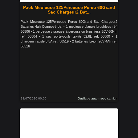
Pack Meuleuse 125Perceuse Percu 60Grand
Sac Chargeur2 Bat...
Pack Meuleuse 125Perceuse Percu 60Grand Sac Chargeur2
Batteries 4ah Composé de: - 1 meuleuse d'angle brushless réf.
50506 - 1 perceuse visseuse à percussion brushless 20V 60Nm
réf. 50504 - 1 sac porte-outils textile 52,8L réf. 50800 - 1
chargeur rapide 3,5A réf. 50519 - 2 batteries Li-ion 20V 4Ah réf.
50516
28/07/2026 00:00
Outillage auto moco camion