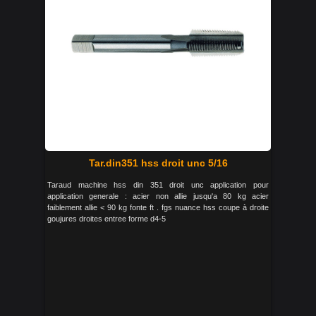
Tar.din351 hss droit unc 5/16
Taraud machine hss din 351 droit unc application pour
application generale : acier non allie jusqu'a 80 kg acier
faiblement allie < 90 kg fonte ft . fgs nuance hss coupe à droite
goujures droites entree forme d4-5