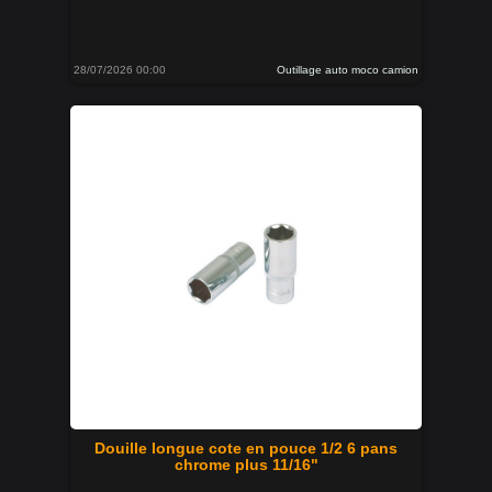
28/07/2026 00:00
Outillage auto moco camion
Douille longue cote en pouce 1/2 6 pans
chrome plus 11/16"