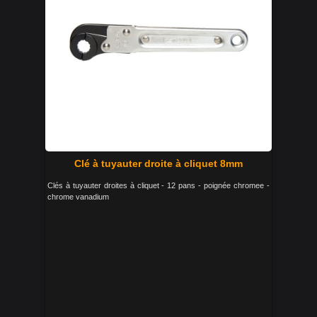
Clé à tuyauter droite à cliquet 8mm
Clés à tuyauter droites à cliquet - 12 pans - poignée chromee -
chrome vanadium