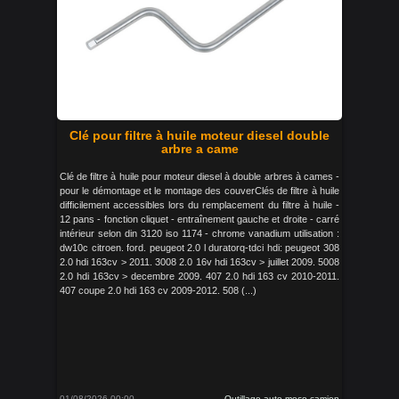
Clé pour filtre à huile moteur diesel double
arbre a came
Clé de filtre à huile pour moteur diesel à double arbres à cames -
pour le démontage et le montage des couverClés de filtre à huile
difficilement accessibles lors du remplacement du filtre à huile -
12 pans - fonction cliquet - entraînement gauche et droite - carré
intérieur selon din 3120 iso 1174 - chrome vanadium utilisation :
dw10c citroen. ford. peugeot 2.0 l duratorq-tdci hdi: peugeot 308
2.0 hdi 163cv > 2011. 3008 2.0 16v hdi 163cv > juillet 2009. 5008
2.0 hdi 163cv > decembre 2009. 407 2.0 hdi 163 cv 2010-2011.
407 coupe 2.0 hdi 163 cv 2009-2012. 508 (...)
01/08/2026 00:00
Outillage auto moco camion