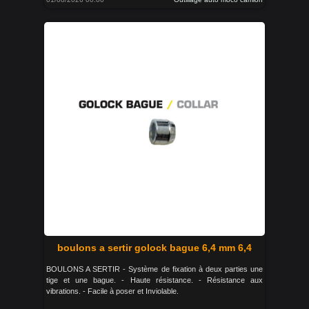
boulons a sertir golock bague 6,4 mm 6,4
BOULONS A SERTIR - Système de fixation à deux parties une
tige et une bague. - Haute résistance. - Résistance aux
vibrations. - Facile à poser et Inviolable.