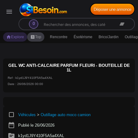
Déposer une annonce
menu
search
clear_all
0
home
looks_one
Explore
Top
Rencontre
Ésotérisme
Brico/Jardin
Outilla
GEL WC ANTI-CALCAIRE PARFUM FLEURI - BOUTEILLE DE
1L
Ref : k1yd1J9Y410F5A5a4XAL
Date : 26/06/2026 00:00
crop_square
Véhicules
>
Outillage auto moco camion
date_range
Publié le 26/06/2026
source
k1yd1J9Y410F5A5a4XAL