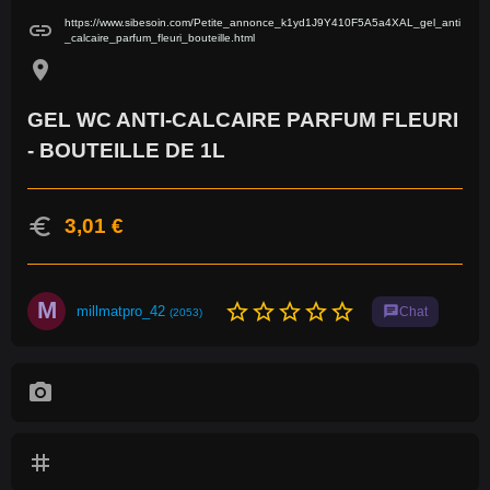
https://www.sibesoin.com/Petite_annonce_k1yd1J9Y410F5A5a4XAL_gel_anti
link
_calcaire_parfum_fleuri_bouteille.html
location_on
GEL WC ANTI-CALCAIRE PARFUM FLEURI
- BOUTEILLE DE 1L
euro
3,01 €
M
star_border
star_border
star_border
star_border
star_border
millmatpro_42
chat
Chat
(2053)
photo_camera
tag