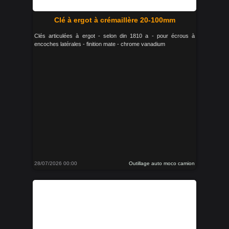
Clé à ergot à crémaillère 20-100mm
Clés articulées à ergot - selon din 1810 a - pour écrous à
encoches latérales - finition mate - chrome vanadium
28/07/2026 00:00
Outillage auto moco camion