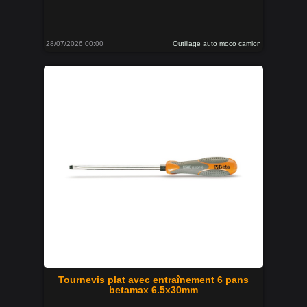
28/07/2026 00:00
Outillage auto moco camion
Tournevis plat avec entraînement 6 pans
betamax 6.5x30mm