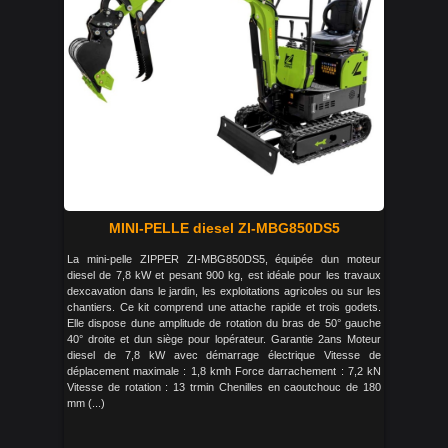
MINI-PELLE diesel ZI-MBG850DS5
La mini-pelle ZIPPER ZI-MBG850DS5, équipée dun moteur
diesel de 7,8 kW et pesant 900 kg, est idéale pour les travaux
dexcavation dans le jardin, les exploitations agricoles ou sur les
chantiers. Ce kit comprend une attache rapide et trois godets.
Elle dispose dune amplitude de rotation du bras de 50° gauche
40° droite et dun siège pour lopérateur. Garantie 2ans Moteur
diesel de 7,8 kW avec démarrage électrique Vitesse de
déplacement maximale : 1,8 kmh Force darrachement : 7,2 kN
Vitesse de rotation : 13 trmin Chenilles en caoutchouc de 180
mm (...)