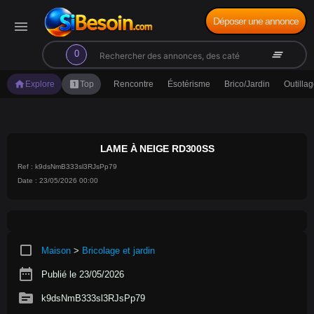
Déposer une annonce
menu
search
clear_all
0
home
looks_one
Explore
Top
Rencontre
Ésotérisme
Brico/Jardin
Outilla
LAME À NEIGE RD300SS
Ref : k9dsNmB333sl3RJsPp79
Date : 23/05/2026 00:00
crop_square
Maison
>
Bricolage et jardin
date_range
Publié le 23/05/2026
source
k9dsNmB333sl3RJsPp79