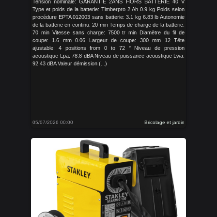
Tension nominale: GARANTIE 2ANS HORS BATTERIE 40 V
Type et poids de la batterie: Timberpro 2 Ah 0.9 kg Poids selon
procédure EPTA 012003 sans batterie: 3.1 kg 6.83 lb Autonomie
de la batterie en continu: 20 min Temps de charge de la batterie:
70 min Vitesse sans charge: 7500 tr min Diamètre du fil de
coupe: 1.6 mm 0.06 Largeur de coupe: 300 mm 12 Tête
ajustable: 4 positions from 0 to 72 ° Niveau de pression
acoustique Lpa: 78.8 dBA Niveau de puissance acoustique Lwa:
92.43 dBA Valeur démission (...)
05/07/2026 00:00
Bricolage et jardin