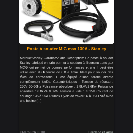
Poste à souder MIG max 130A - Stanley
Marque:Stanley Garantie:2 ans Description: Ce poste à souder
Stanley fabriqué en Italie permet la soudure à fil continu sans gaz
MOG qui permet de bonnes performances et une Il peut être
utilisé avec du fil fourré de 0.8 à 1mm. Idéal pour souder des
tôles de carrosserie, il est équipé d?une torche directe
complètement isolée. Caractéristiques : Tension de réseau :
230V 50-60Hz Puissance absorbée : 2.8kVA 2.6Kw Puissance
absorbée : 0.8kVA 0.8kW Tension à vide : 1825V Courant de
soudage : 35 à 95A 130max Cycle de travail : 6 à 95A Livré avec
une bobine (...)
04/07/2026 00:00
Bricolage et jardin