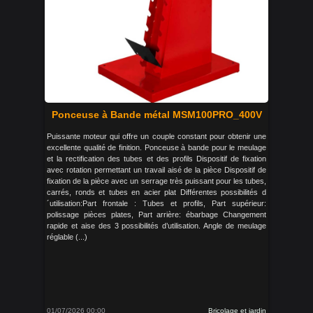
Ponceuse à Bande métal MSM100PRO_400V
Puissante moteur qui offre un couple constant pour obtenir une
excellente qualité de finition. Ponceuse à bande pour le meulage
et la rectification des tubes et des profils Dispositif de fixation
avec rotation permettant un travail aisé de la pièce Dispositif de
fixation de la pièce avec un serrage très puissant pour les tubes,
carrés, ronds et tubes en acier plat Différentes possibilités d
´utilisation:Part frontale : Tubes et profils, Part supérieur:
polissage pièces plates, Part arrière: ébarbage Changement
rapide et aise des 3 possibilités d’utilisation. Angle de meulage
réglable (...)
01/07/2026 00:00
Bricolage et jardin