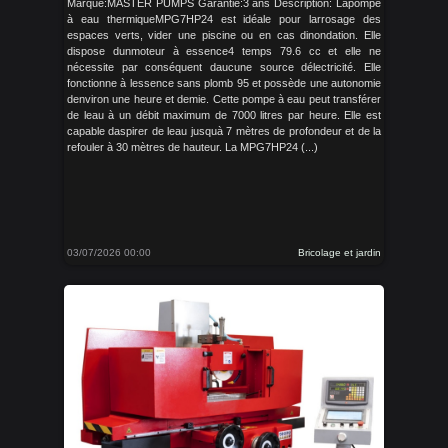
Marque:MASTER PUMPS Garantie:3 ans Description: Lapompe
à eau thermiqueMPG7HP24 est idéale pour larrosage des
espaces verts, vider une piscine ou en cas dinondation. Elle
dispose dunmoteur à essence4 temps 79.6 cc et elle ne
nécessite par conséquent daucune source délectricité. Elle
fonctionne à lessence sans plomb 95 et possède une autonomie
denviron une heure et demie. Cette pompe à eau peut transférer
de leau à un débit maximum de 7000 litres par heure. Elle est
capable daspirer de leau jusquà 7 mètres de profondeur et de la
refouler à 30 mètres de hauteur. La MPG7HP24 (...)
03/07/2026 00:00
Bricolage et jardin