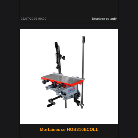
02/07/2026 00:00
Bricolage et jardin
Mortaiseuse HOB310ECOLL