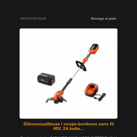
06/07/2026 00:00
Bricolage et jardin
Débroussailleuse / coupe-bordures sans fil
40V. 2A batte...