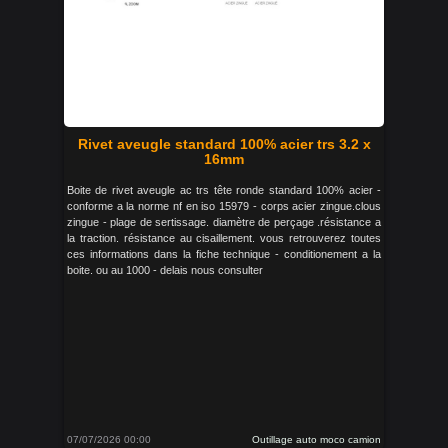
Rivet aveugle standard 100% acier trs 3.2 x
16mm
Boite de rivet aveugle ac trs tête ronde standard 100% acier -
conforme a la norme nf en iso 15979 - corps acier zingue.clous
zingue - plage de sertissage. diamètre de perçage .résistance a
la traction. résistance au cisaillement. vous retrouverez toutes
ces informations dans la fiche technique - conditionement a la
boite. ou au 1000 - delais nous consulter
07/07/2026 00:00
Outillage auto moco camion