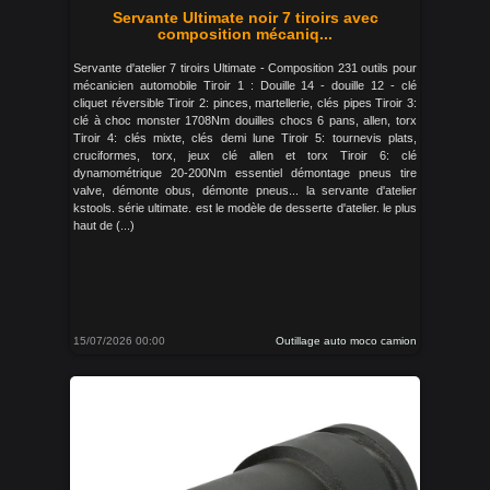
Servante Ultimate noir 7 tiroirs avec
composition mécaniq...
Servante d'atelier 7 tiroirs Ultimate - Composition 231 outils pour
mécanicien automobile Tiroir 1 : Douille 14 - douille 12 - clé
cliquet réversible Tiroir 2: pinces, martellerie, clés pipes Tiroir 3:
clé à choc monster 1708Nm douilles chocs 6 pans, allen, torx
Tiroir 4: clés mixte, clés demi lune Tiroir 5: tournevis plats,
cruciformes, torx, jeux clé allen et torx Tiroir 6: clé
dynamométrique 20-200Nm essentiel démontage pneus tire
valve, démonte obus, démonte pneus... la servante d'atelier
kstools. série ultimate. est le modèle de desserte d'atelier. le plus
haut de (...)
15/07/2026 00:00
Outillage auto moco camion