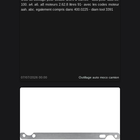
100. a4. a6. a8 moteurs 2.62.8 litres 91- avec les codes moteur
aah. abc. egalement compris dans 400.0225 - diam tool 3391
07/07/2026 00:00
Outillage auto moco camion