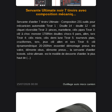
Servante Ultimate noir 7 tiroirs avec
composition mécaniq...
Servante d'atelier 7 tiroirs Ultimate - Composition 231 outils pour
mécanicien automobile Tiroir 1 : Douille 14 - douille 12 - clé
cliquet réversible Tiroir 2: pinces, martellerie, clés pipes Tiroir 3:
clé à choc monster 1708Nm douilles chocs 6 pans, allen, torx
Tiroir 4: clés mixte, clés demi lune Tiroir 5: tournevis plats,
cruciformes, torx, jeux clé allen et torx Tiroir 6: clé
dynamométrique 20-200Nm essentiel démontage pneus tire
valve, démonte obus, démonte pneus... la servante d'atelier
kstools. série ultimate. est le modèle de desserte d'atelier. le plus
haut de (...)
15/07/2026 00:00
Outillage auto moco camion