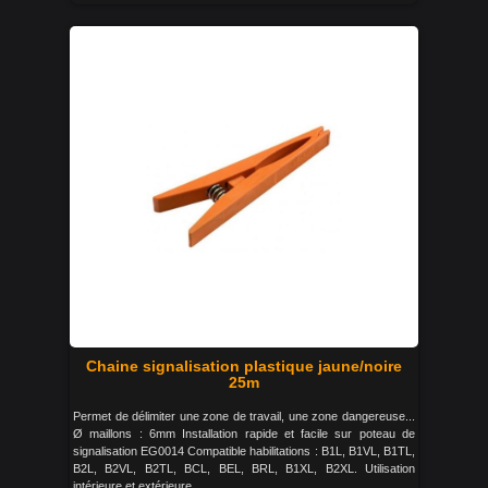
Chaine signalisation plastique jaune/noire
25m
Permet de délimiter une zone de travail, une zone dangereuse...
Ø maillons : 6mm Installation rapide et facile sur poteau de
signalisation EG0014 Compatible habilitations : B1L, B1VL, B1TL,
B2L, B2VL, B2TL, BCL, BEL, BRL, B1XL, B2XL. Utilisation
intérieure et extérieure