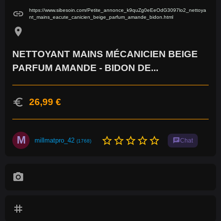
https://www.sibesoin.com/Petite_annonce_k9quZg0eEeOdG3097lo2_nettoya
link
nt_mains_eacute_canicien_beige_parfum_amande_bidon.html
location_on
NETTOYANT MAINS MÉCANICIEN BEIGE
PARFUM AMANDE - BIDON DE...
euro
26,99 €
M
star_border
star_border
star_border
star_border
star_border
millmatpro_42
chat
Chat
(1768)
photo_camera
tag