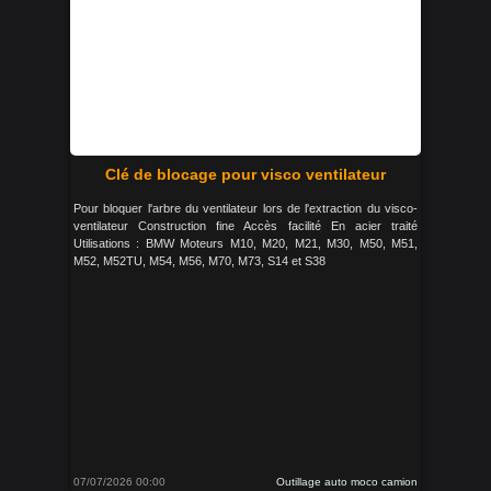
Clé de blocage pour visco ventilateur
Pour bloquer l'arbre du ventilateur lors de l'extraction du visco-
ventilateur Construction fine Accès facilité En acier traité
Utilisations : BMW Moteurs M10, M20, M21, M30, M50, M51,
M52, M52TU, M54, M56, M70, M73, S14 et S38
07/07/2026 00:00
Outillage auto moco camion