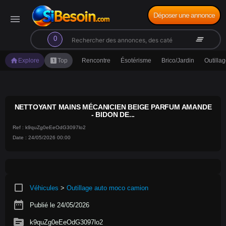
Déposer une annonce
menu
search
clear_all
0
home
looks_one
Explore
Top
Rencontre
Ésotérisme
Brico/Jardin
Outilla
NETTOYANT MAINS MÉCANICIEN BEIGE PARFUM AMANDE
- BIDON DE...
Ref : k9quZg0eEeOdG3097lo2
Date : 24/05/2026 00:00
crop_square
Véhicules
>
Outillage auto moco camion
date_range
Publié le 24/05/2026
source
k9quZg0eEeOdG3097lo2