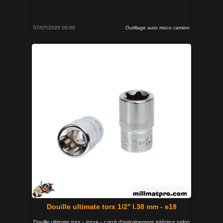
07/07/2026 00:00
Outillage auto moco camion
Douille ultimate torx 1/2'' l.38 mm - e18
Douille ultimate torx - torxe - carré d'entrainement intérieur selon