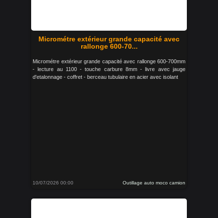
Micrométre extérieur grande capacité avec
rallonge 600-70...
Micrométre extérieur grande capacité avec rallonge 600-700mm
- lecture au 1100 - touche carbure 8mm - livre avec jauge
d'etalonnage - coffret - berceau tubulaire en acier avec isolant
10/07/2026 00:00
Outillage auto moco camion