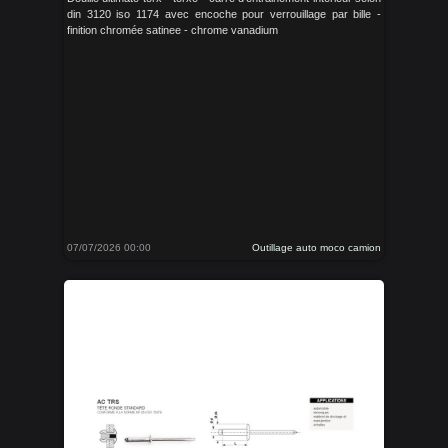
din 3120 iso 1174 avec encoche pour verrouillage par bille -
finition chromée satinee - chrome vanadium
07/07/2026 00:00
Outillage auto moco camion