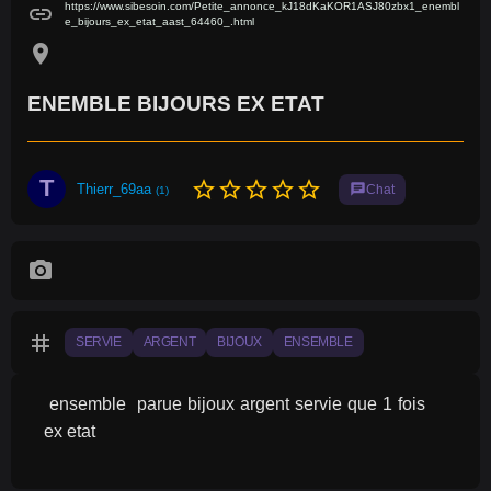
https://www.sibesoin.com/Petite_annonce_kJ18dKaKOR1ASJ80zbx1_enembl
link
e_bijours_ex_etat_aast_64460_.html
location_on
ENEMBLE BIJOURS EX ETAT
T
star_border
star_border
star_border
star_border
star_border
Thierr_69aa
chat
Chat
(1)
photo_camera
tag
SERVIE
ARGENT
BIJOUX
ENSEMBLE
 ensemble  parue bijoux argent servie que 1 fois 
ex etat