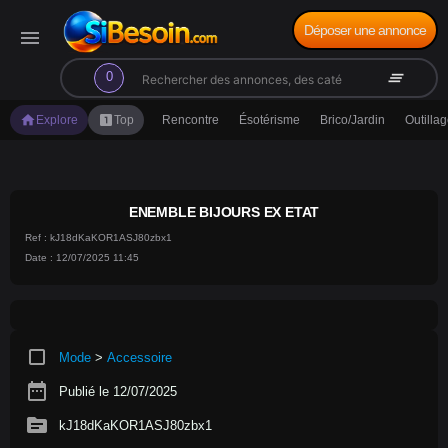
Déposer une annonce
menu
search
clear_all
0
home
looks_one
Explore
Top
Rencontre
Ésotérisme
Brico/Jardin
Outilla
ENEMBLE BIJOURS EX ETAT
Ref : kJ18dKaKOR1ASJ80zbx1
Date : 12/07/2025 11:45
crop_square
Mode
>
Accessoire
date_range
Publié le 12/07/2025
source
kJ18dKaKOR1ASJ80zbx1