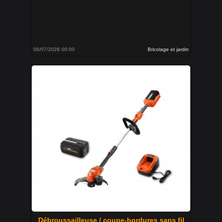
06/07/2026 00:00
Bricolage et jardin
Débroussailleuse / coupe-bordures sans fil