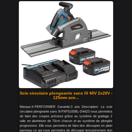
Scie circulaire plongeante sans fil 40V 2x20V -
125mm ave...
Marque:X-PERFORMER Garantie:3 ans Description: La scie
circulaire plongeante sans fil PXPS165BL-D4A23 vous permettra
de faire des coupes précises grâce au système de guidage 2
rails en aluminium de 70cm chacun et au système de plongée
progressive. Elle vous permettra de faire des découpes en plein
panneau ce qui vous permettra de découper lencastrement dun