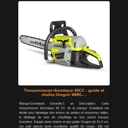
Tronçonneuse thermique 45CC - guide et
chaîne Oregon WMG-...
Marque:Greatland Garantie:1 an Description: Cette
tronçonneuse thermique 45 CC de la marque Greatland est
idéale pour labattage des arbres de petites et moyennes tailles,
le débitage du bois de chauffage ou tout autres travaux
forestiers. Équipé dune chaîne et dun guide Oregon de 51.5 cm,
cet outil atteste dune excellente qualité de coupe. Elle est