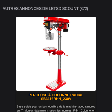
AUTRES ANNONCES DE LETSDISCOUNT (872)
PERCEUSE À COLONNE RADIAL
SB3116RHN_230V
Base solide pour un bon équilibre de la machine, avec rainures
en T Moteur daluminium selon les normes IP54. Colonne en