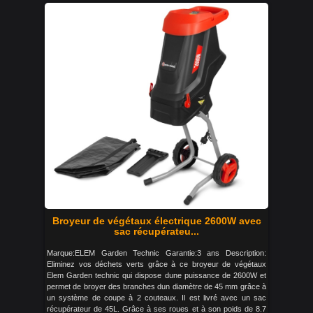
Broyeur de végétaux électrique 2600W avec
sac récupérateu...
Marque:ELEM Garden Technic Garantie:3 ans Description:
Eliminez vos déchets verts grâce à ce broyeur de végétaux
Elem Garden technic qui dispose dune puissance de 2600W et
permet de broyer des branches dun diamètre de 45 mm grâce à
un système de coupe à 2 couteaux. Il est livré avec un sac
récupérateur de 45L. Grâce à ses roues et à son poids de 8.7