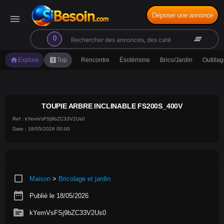
Déposer une annonce
menu
search
clear_all
0
home
looks_one
Explore
Top
Rencontre
Ésotérisme
Brico/Jardin
Outilla
TOUPIE ARBRE INCLINABLE FS200S_400V
Ref : kYemVsFSj9bZC33V2Us0
Date : 18/05/2026 00:00
crop_square
Maison
>
Bricolage et jardin
date_range
Publié le 18/05/2026
source
kYemVsFSj9bZC33V2Us0