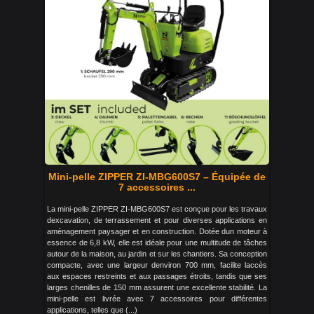
Mini-pelle ZIPPER ZI-MBG600S7 – Équipée de
7 accessoires ...
La mini-pelle ZIPPER ZI-MBG600S7 est conçue pour les travaux
dexcavation, de terrassement et pour diverses applications en
aménagement paysager et en construction. Dotée dun moteur à
essence de 6,8 kW, elle est idéale pour une multitude de tâches
autour de la maison, au jardin et sur les chantiers. Sa conception
compacte, avec une largeur denviron 700 mm, facilite laccès
aux espaces restreints et aux passages étroits, tandis que ses
larges chenilles de 150 mm assurent une excellente stabilité. La
mini-pelle est livrée avec 7 accessoires pour différentes
applications, telles que (...)