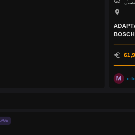
link
r_doubl
location_on
ADAPT
BOSCH 
euro
61,9
M
mill
LAGE