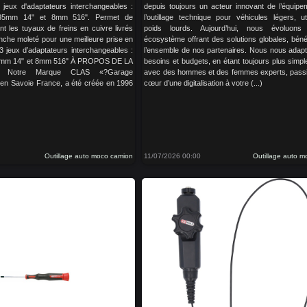
 jeux d'adaptateurs interchangeables :
depuis toujours un acteur innovant de l’équipe
.35mm 14" et 8mm 516". Permet de
l’outillage technique pour véhicules légers, uti
nt les tuyaux de freins en cuivre livrés
poids lourds. Aujourd’hui, nous évoluon
che moleté pour une meilleure prise en
écosystème offrant des solutions globales, béné
 3 jeux d’adaptateurs interchangeables :
l’ensemble de nos partenaires. Nous nous adap
5mm 14" et 8mm 516" À PROPOS DE LA
besoins et budgets, en étant toujours plus simple
Notre Marque CLAS «?Garage
avec des hommes et des femmes experts, pass
 en Savoie France, a été créée en 1996
cœur d’une digitalisation à votre (...)
Outillage auto moco camion
11/07/2026 00:00
Outillage auto 