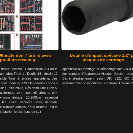
ltimate noir 7 tiroirs avec
Douille d’impact spéciale 1/2'' 
osition mécaniq...
plaques de centrage...
 tiroirs Ultimate - Composition 231 outils
spécifique au montage et démontage des vis à t
omobile Tiroir 1 : Douille 14 - douille 12
des plaques d’écartement vissées Version robu
sible Tiroir 2: pinces, martellerie, clés
Carré d’entraînement selon DIN 3121 ISO 
é à choc monster 1708Nm douilles chocs 6
actionnement de machines Tête brunie Chrome
roir 4: clés mixte, clés demi lune Tiroir 5:
ruciformes, torx, jeux clé allen et torx
ynamométrique 20-200Nm essentiel
 tire valve, démonte obus, démonte
 d'atelier kstools. série ultimate. est le
'atelier. le plus haut de (...)