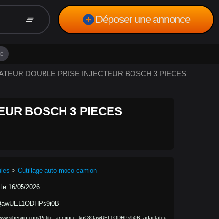
add_circle
Déposer une annonce
clear_all
te
APTATEUR DOUBLE PRISE INJECTEUR BOSCH 3 PIECES
EUR BOSCH 3 PIECES
ules
>
Outillage auto moco camion
 le 16/05/2026
QawUEL1ODHPs9i0B
//www.sibesoin.com/Petite_annonce_kqC8QawUEL1ODHPs9i0B_adaptateu