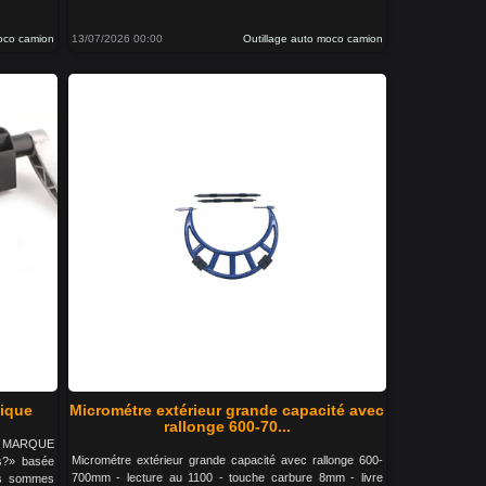
moco camion
13/07/2026 00:00
Outillage auto moco camion
tique
Micrométre extérieur grande capacité avec
rallonge 600-70...
LA MARQUE
Micrométre extérieur grande capacité avec rallonge 600-
s?» basée
700mm - lecture au 1100 - touche carbure 8mm - livre
us sommes