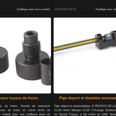
Outillage auto moco camion
14/07/2026 00:00
Outillage auto 
seur tuyaux de freins
Pige deport et diamètre automa
ux de freins. Permet de redresser
Pige deport et øautomatique. À PROPOS DE 
uyaux de freins en cuivre livrés en
CLAS Notre Marque CLAS «?Garage Solution
 moleté pour une meilleure prise en
en Savoie France, a été créée en 1996. No