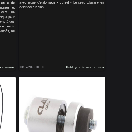
avec jauge d'etalonnage - coffret - berceau tubulaire en
ment et de
acier avec isolant
litaires et
s vers un
fique pour
tons à vos
 et réactif
ionnés, au
moco camion
10/07/2026 00:00
Outillage auto moco camion