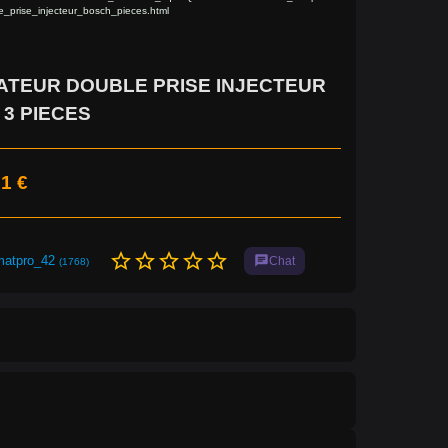
e_prise_injecteur_bosch_pieces.html
ATEUR DOUBLE PRISE INJECTEUR
3 PIECES
1 €
star_border
star_border
star_border
star_border
star_border
matpro_42
chat
Chat
(1768)