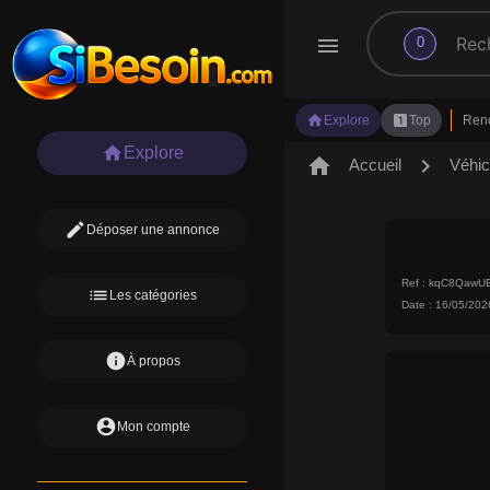
search
menu
0
home
looks_one
Explore
Top
Ren
home
Explore
home
chevron_right
Accueil
Véhic
edit
Déposer une annonce
Ref : kqC8Qaw
list
Les catégories
Date : 16/05/202
info
À propos
account_circle
Mon compte