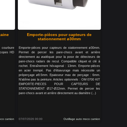
gaine
Emporte-pièces pour capteurs de
stationnement ø30mm
e courbure
Emporte-pièces pour capteurs de stationnement ø30mm.
scopes HD
Permet de percer les pare-chocs avant et arrière
directement au øadéquat pour la pose de détecteurs de
pare-chocs radars de recul. Compatible cliquet et clé à
rochet. Entraînement héxagonal : 13mm. Emporte-pièces
en acier trempé. Pas d'ébavurage mais nécessite un
préperçage ø8.5mm. Epaisseur max de perçage : 6mm.
N'abîme pas la peinture. Articles optionnels : OM 0700 KIT
EMPORTE-PIECES POUR CAPTEURS DE
STATIONNEMENT Ø17-Ø22mm. Permet de percer les
pare-chocs avant et arrière directement au diamètre (...)
moco camion
07/07/2026 00:00
Outillage auto moco camion