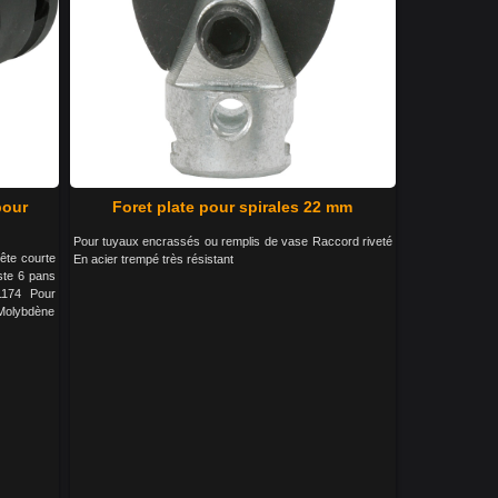
pour
Foret plate pour spirales 22 mm
Pour tuyaux encrassés ou remplis de vase Raccord riveté
ête courte
En acier trempé très résistant
ste 6 pans
1174 Pour
-Molybdène