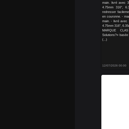
main. livré avec 3
4.75mm 316", 6
redresser facileme
en couronne. - man
main. - livré avec
4.75mm 316", 6.3
MARQUE CLAS 
Solutions?» basée
(...)
12/07/2026 00:00