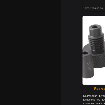
15/07/2026 00:00
Redres
Redresseur tuya
facilement les t
couronne. manche