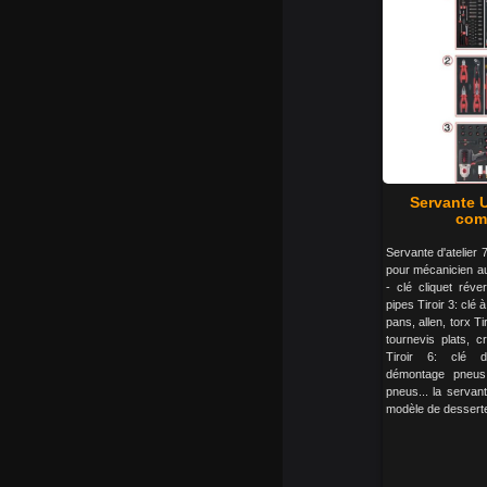
Servante U
comp
Servante d'atelier 7
pour mécanicien aut
- clé cliquet réver
pipes Tiroir 3: cl
pans, allen, torx Ti
tournevis plats, c
Tiroir 6: clé d
démontage pneus
pneus... la servante
modèle de desserte d