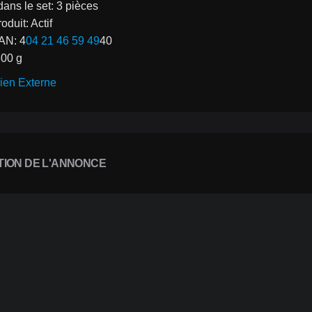
dans le set: 3 pièces
roduit: Actif
AN: 4
04 21 46 59 49
40
300 g
ien Externe
TION DE L'ANNONCE