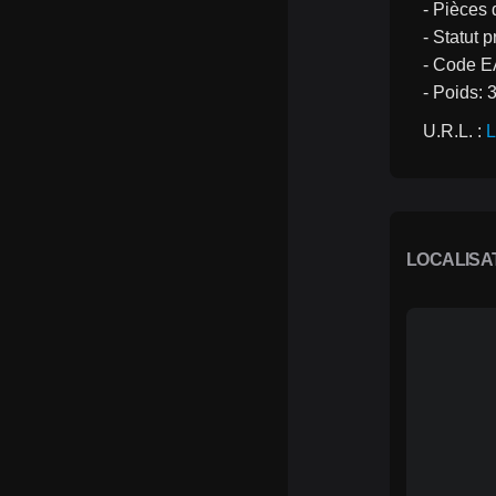
- Pièces 
- Statut p
- Code E
- Poids: 
U.R.L. : 
L
LOCALISA