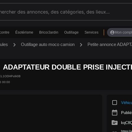
account_circle
contre
Ésotérisme
Brico/Jardin
Outillage
Services
Mon comp
chevron_right
chevron_right
ules
Outillage auto moco camion
Petite annonce AD
ADAPTATEUR DOUBLE PRISE INJECT
UEL1ODHPs9i0B
6 00:00
crop_square
Véhic
date_range
Publié
source
kqC8
https: