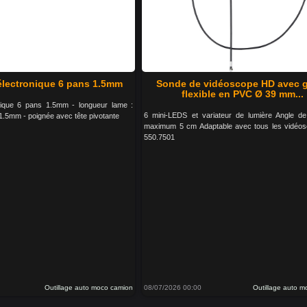
électronique 6 pans 1.5mm
Sonde de vidéoscope HD avec 
flexible en PVC Ø 39 mm...
nique 6 pans 1.5mm - longueur lame :
6 mini-LEDS et variateur de lumière Angle d
1.5mm - poignée avec tête pivotante
maximum 5 cm Adaptable avec tous les vidéo
550.7501
Outillage auto moco camion
08/07/2026 00:00
Outillage auto 