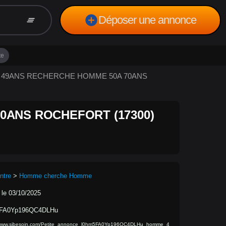
add_circle
Déposer une annonce
clear_all
te
ME 49ANS RECHERCHE HOMME 50A 70ANS
0ANS ROCHEFORT (17300)
ntre
>
Homme cherche Homme
 le 03/10/2025
5FA0Yp196QC4DLHu
//www.sibesoin.com/Petite_annonce_l0hm5FA0Yp196QC4DLHu_homme_4