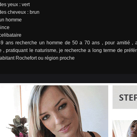
es yeux : vert
des cheveux : brun
: un homme
mince
celibataire
 ans recherche un homme de 50 a 70 ans , pour amitié , aim
 , pratiquant le naturisme, je recherche a long terme de préfér
abitant Rochefort ou région proche