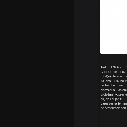
Taille : 176 Age :
Couleur des cheveu
rond(e) Je suis : c
73 ans, 176 pour
recherche bon co
bienvenus... Je su
problème. Appréci
ou, en couple (H-F)
caresser ta femme
de préférence non f