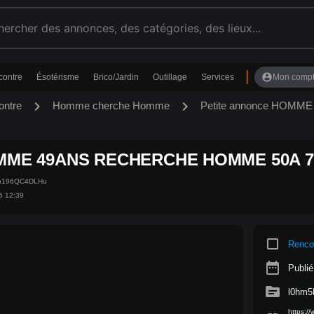
account_circle
contre
Ésotérisme
Brico/Jardin
Outillage
Services
Mon comp
chevron_right
chevron_right
ontre
Homme cherche Homme
Petite annonce HOM
ME 49ANS RECHERCHE HOMME 50A 7
Yp196QC4DLHu
5 12:39
crop_square
Renco
date_range
Publié
source
l0hm
https: