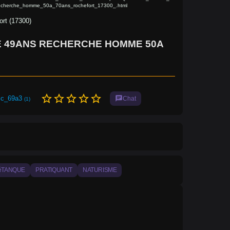
echerche_homme_50a_70ans_rochefort_17300_.html
ort (17300)
 49ANS RECHERCHE HOMME 50A
star_border
star_border
star_border
star_border
star_border
ric_69a3
chat
Chat
(1)
éTANQUE
PRATIQUANT
NATURISME