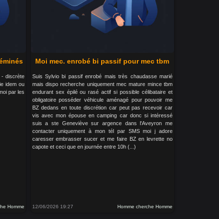
féminés
Moi mec. enrobé bi passif pour mec tbm
- discrète
Suis Sylvio bi passif enrobé mais très chaudasse marié
ie idem ou
mais dispo recherche uniquement mec mature mince tbm
oi par les
endurant sex épilé ou rasé actif si possible célibataire et
obligatoire posséder véhicule aménagé pour pouvoir me
BZ dedans en toute discrétion car peut pas recevoir car
vis avec mon épouse en camping car donc si intéressé
suis a ste Geneviève sur argence dans l'Aveyron me
contacter uniquement à mon tél par SMS moi j adore
caresser embrasser sucer et me faire BZ en levrette no
capote et ceci que en journée entre 10h (...)
che Homme
12/06/2026 19:27
Homme cherche Homme