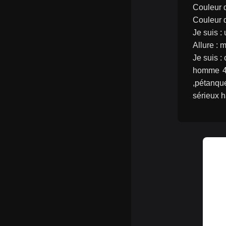
Couleur d
Couleur 
Je suis 
Allure : 
Je suis : 
homme 49
,pétanque
sérieux h