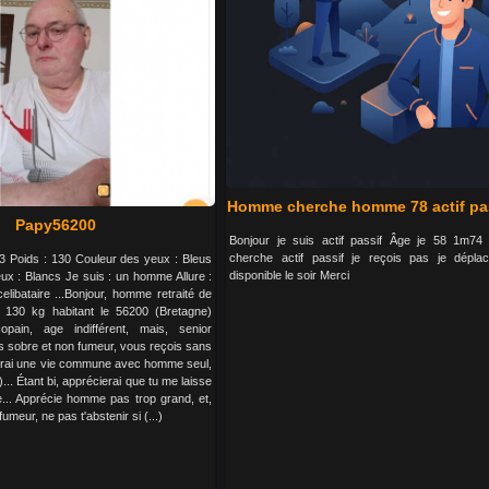
Homme cherche homme 78 actif pas
Papy56200
Bonjour je suis actif passif Âge je 58 1m74
cherche actif passif je reçois pas je dépla
 73 Poids : 130 Couleur des yeux : Bleus
disponible le soir Merci
x : Blancs Je suis : un homme Allure :
elibataire ...Bonjour, homme retraité de
 130 kg habitant le 56200 (Bretagne)
pain, age indifférent, mais, senior
is sobre et non fumeur, vous reçois sans
erai une vie commune avec homme seul,
... Étant bi, apprécierai que tu me laisse
... Apprécie homme pas trop grand, et,
umeur, ne pas t'abstenir si (...)