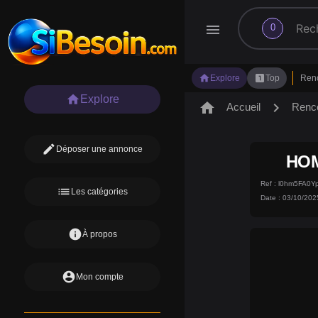
search
menu
0
home
looks_one
Explore
Top
Ren
home
Explore
home
chevron_right
Accueil
Renc
edit
Déposer une annonce
HOM
Ref : l0hm5FA0
list
Les catégories
Date : 03/10/202
info
À propos
account_circle
Mon compte