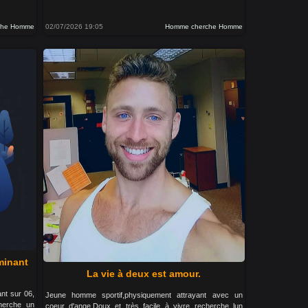
che Homme
02/07/2026 19:05
Homme cherche Homme
minant
La vie à deux est amour.
nt sur 06,
Jeune homme sportif,physiquement attrayant avec un
cherche un
coeur d'ange.Doux et très facile à vivre recherche lun