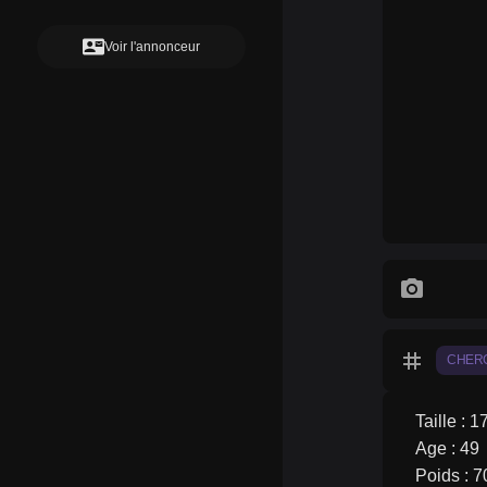
contact_mail
Voir l'annonceur
photo_camera
tag
CHER
Taille : 1
Age : 49
Poids : 7