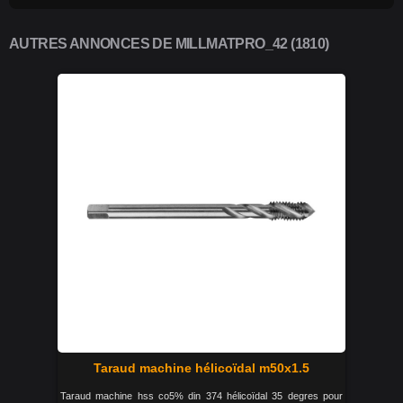
AUTRES ANNONCES DE MILLMATPRO_42 (1810)
Taraud machine hélicoïdal m50x1.5
Taraud machine hss co5% din 374 hélicoïdal 35 degres pour