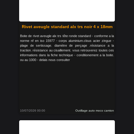
Rivet aveugle standard alx trs noir 4 x 18mm
Boite de rivet aveugle alx trs tête ronde standard - conforme a la
norme nf en iso 15977 - corps aluminium.clous acier zingue -
plage de sertissage. diamètre de perçage .résistance a la
traction. résistance au cisaillement. vous retrouverez toutes ces
informations dans la fiche technique - conditionement a la boite.
ou au 1000 - delais nous consulter
10/07/2026 00:00
Outillage auto moco camion