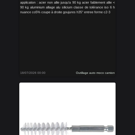
application : acier non allie jusqu'a 90 kg acier faiblement allie <
90 kg aluminium alliage alu silicium classe de tolérance iso 6 h
nuance co5% coupe à droite goujures h35° entree forme c2-3
18/07/2026 00:00
Outillage auto moco camion