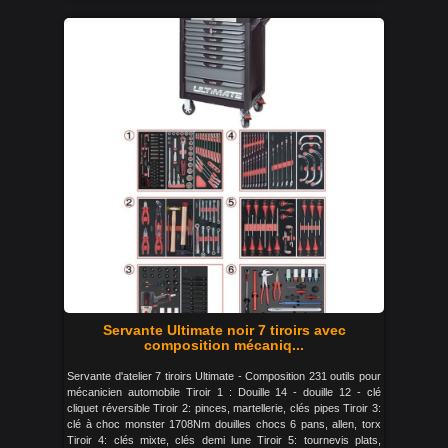
Servante Ultimate noir 7 tiroirs avec
composition mécaniq...
Servante d'atelier 7 tiroirs Ultimate - Composition 231 outils pour
mécanicien automobile Tiroir 1 : Douille 14 - douille 12 - clé
cliquet réversible Tiroir 2: pinces, martellerie, clés pipes Tiroir 3:
clé à choc monster 1708Nm douilles chocs 6 pans, allen, torx
Tiroir 4: clés mixte, clés demi lune Tiroir 5: tournevis plats,