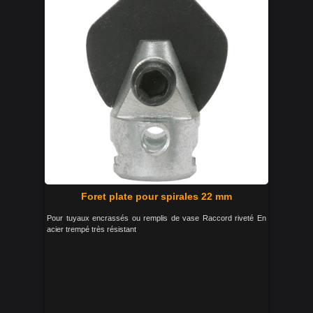
Foret plate pour spirales 22 mm
Pour tuyaux encrassés ou remplis de vase Raccord riveté En
acier trempé très résistant