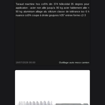
Taraud machine hss co5% din 374 hélicoïdal 35 degres pour
application : acier non allie jusqu'a 90 kg acier faiblement allie <
90 kg aluminium alliage alu silicium classe de tolérance iso 6 h
nuance co5% coupe à droite goujures h35° entree forme c2-3
18/07/2026 00:00
Outillage auto moco camion