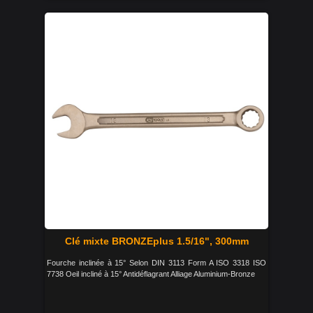
Clé mixte BRONZEplus 1.5/16", 300mm
Fourche inclinée à 15° Selon DIN 3113 Form A ISO 3318 ISO
7738 Oeil incliné à 15° Antidéflagrant Alliage Aluminium-Bronze