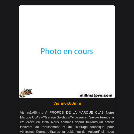
Vis m6x60mm
Vis m6x60mm. À PROPOS DE LA MARQUE CLAS Notre
Marque CLAS «?Garage Solutions?» basée en Savoie France, a
été créée en 1996. Nous sommes depuis toujours un acteur
innovant de l’équipement et de l’outillage technique pour
véhicules légers, utilitaires et poids lourds. Aujourd’hui, nous