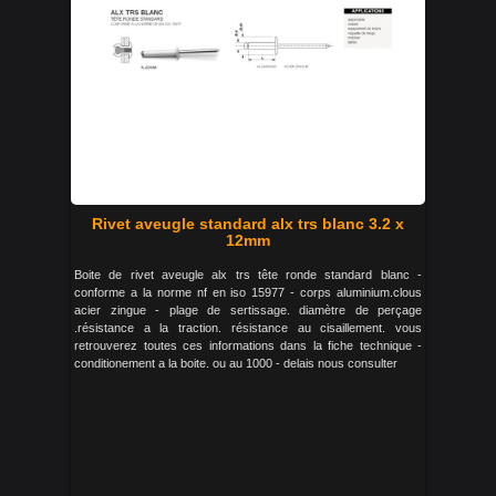
Rivet aveugle standard alx trs blanc 3.2 x
12mm
Boite de rivet aveugle alx trs tête ronde standard blanc -
conforme a la norme nf en iso 15977 - corps aluminium.clous
acier zingue - plage de sertissage. diamètre de perçage
.résistance a la traction. résistance au cisaillement. vous
retrouverez toutes ces informations dans la fiche technique -
conditionement a la boite. ou au 1000 - delais nous consulter