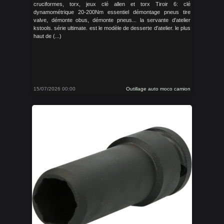
cruciformes, torx, jeux clé allen et torx Tiroir 6: clé
dynamométrique 20-200Nm essentiel démontage pneus tire
valve, démonte obus, démonte pneus... la servante d'atelier
kstools. série ultimate. est le modèle de desserte d'atelier. le plus
haut de (...)
15/07/2026 00:00
Outillage auto moco camion