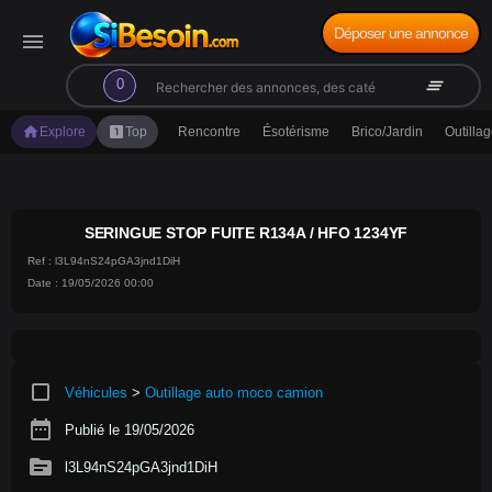
Déposer une annonce
menu
search
clear_all
0
home
looks_one
Explore
Top
Rencontre
Ésotérisme
Brico/Jardin
Outilla
SERINGUE STOP FUITE R134A / HFO 1234YF
Ref : l3L94nS24pGA3jnd1DiH
Date : 19/05/2026 00:00
crop_square
Véhicules
>
Outillage auto moco camion
date_range
Publié le 19/05/2026
source
l3L94nS24pGA3jnd1DiH