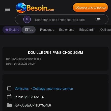
Déposer une annonce
menu
search
clear_all
0
home
looks_one
Explore
Top
Rencontre
Ésotérisme
Brico/Jardin
Outilla
DOUILLE 3/8 6 PANS CHOC 20MM
Ref : l6AyJJe6wUPHlUY554b6
Date : 15/06/2026 00:00
crop_square
Véhicules
>
Outillage auto moco camion
date_range
Publié le 15/06/2026
source
l6AyJJe6wUPHlUY554b6