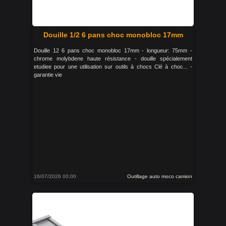
Douille 1/2 6 pans choc monobloc 17mm
Douille 12 6 pans choc monobloc 17mm - longueur: 75mm -
chrome molybdene haute résistance - douille spécialement
etudiee pour une utilisation sur outils à chocs Clé à choc... -
garantie vie
16/07/2026 00:00
Outillage auto moco camion