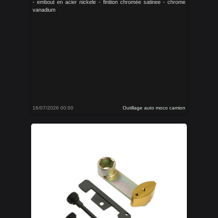
- embout en acier nickele - finition chromée satinee - chrome
vanadium
16/07/2026 00:00
Outillage auto moco camion