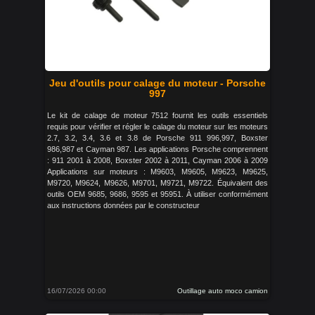
Jeu d'outils pour calage du moteur - Porsche
997
Le kit de calage de moteur 7512 fournit les outils essentiels
requis pour vérifier et régler le calage du moteur sur les moteurs
2.7, 3.2, 3.4, 3.6 et 3.8 de Porsche 911 996,997, Boxster
986,987 et Cayman 987. Les applications Porsche comprennent
: 911 2001 à 2008, Boxster 2002 à 2011, Cayman 2006 à 2009
Applications sur moteurs : M9603, M9605, M9623, M9625,
M9720, M9624, M9626, M9701, M9721, M9722. Équivalent des
outils OEM 9685, 9686, 9595 et 95951. À utiliser conformément
aux instructions données par le constructeur
16/07/2026 00:00
Outillage auto moco camion