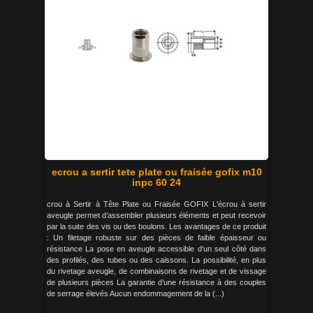
ecrou a sertir tete plate ou fraisée gofix m10
inpc 60 24
crou à Sertir à Tête Plate ou Fraisée GOFIX L'écrou à sertir
aveugle permet d’assembler plusieurs éléments et peut recevoir
par la suite des vis ou des boulons. Les avantages de ce produit
: Un filetage robuste sur des pièces de faible épaisseur ou
résistance La pose en aveugle accessible d’un seul côté dans
des profilés, des tubes ou des caissons. La possibilité, en plus
du rivetage aveugle, de combinaisons de rivetage et de vissage
de plusieurs pièces La garantie d’une résistance à des couples
de serrage élevés Aucun endommagement de la (...)