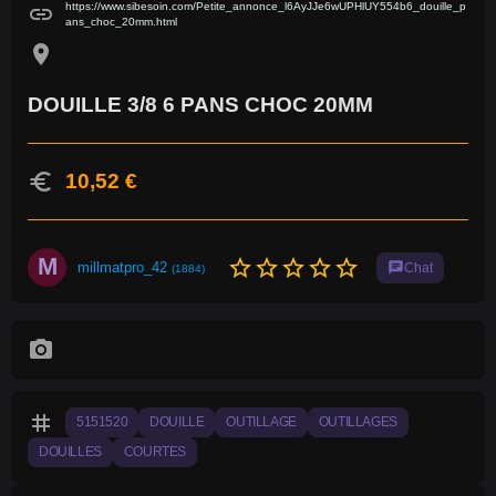
https://www.sibesoin.com/Petite_annonce_l6AyJJe6wUPHlUY554b6_douille_p
link
ans_choc_20mm.html
location_on
DOUILLE 3/8 6 PANS CHOC 20MM
euro
10,52 €
M
star_border
star_border
star_border
star_border
star_border
millmatpro_42
chat
Chat
(1884)
photo_camera
tag
5151520
DOUILLE
OUTILLAGE
OUTILLAGES
DOUILLES
COURTES