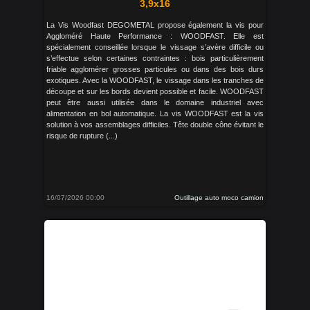
3,9x16
La Vis Woodfast DEGOMETAL propose également la vis pour
Aggloméré Haute Performance : WOODFAST. Elle est
spécialement conseillée lorsque le vissage s’avère difficile ou
s’effectue selon certaines contraintes : bois particulièrement
friable agglomérer grosses particules ou dans des bois durs
exotiques. Avec la WOODFAST, le vissage dans les tranches de
découpe et sur les bords devient possible et facile. WOODFAST
peut être aussi utilisée dans le domaine industriel avec
alimentation en bol automatique. La vis WOODFAST est la vis
solution à vos assemblages difficiles. Tête double cône évitant le
risque de rupture (...)
16/07/2026 00:00
Outillage auto moco camion