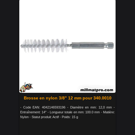
Brosse en nylon 3/8" 12 mm pour 340.0010
- Code EAN: 4042146593196 - Diamètre en mm: 12,0 mm -
Entraînement: 14" - Longueur totale en mm: 100.0 mm - Matière:
Nylon - Statut produit: Actif - Poids: 15 g