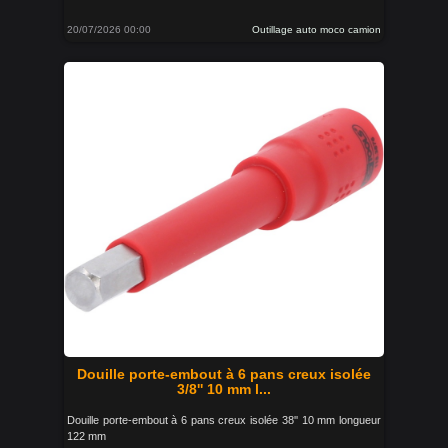
20/07/2026 00:00
Outillage auto moco camion
Douille porte-embout à 6 pans creux isolée
3/8'' 10 mm l...
Douille porte-embout à 6 pans creux isolée 38'' 10 mm longueur
122 mm