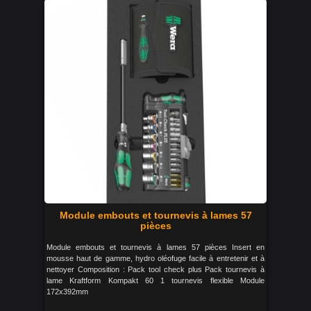
Module embouts et tournevis à lames 57
pièces
Module embouts et tournevis à lames 57 pièces Insert en
mousse haut de gamme, hydro oléofuge facile à entretenir et à
nettoyer Composition : Pack tool check plus Pack tournevis à
lame Kraftform Kompakt 60 1 tournevis flexible Module
172x392mm