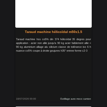
Taraud machine hélicoïdal m50x1.5
Taraud machine hss co5% din 374 hélicoïdal 35 degres pour
application : acier non allie jusqu'a 90 kg acier faiblement allie <
90 kg aluminium alliage alu silicium classe de tolérance iso 6 h
nuance co5% coupe à droite goujures h35° entree forme c2-3
18/07/2026 00:00
Outillage auto moco camion