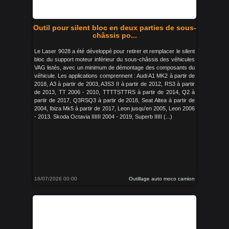
Outil pour silent bloc en deux parties de sous-
châssis po...
Le Laser 9028 a été développé pour retirer et remplacer le silent
bloc du support moteur inférieur du sous-châssis des véhicules
VAG listés, avec un minimum de démontage des composants du
véhicule. Les applications comprennent : Audi A1 MK2 à partir de
2018, A3 à partir de 2003, A3S3 II à partir de 2012, RS3 à partir
de 2013, TT 2006 - 2010, TTTTSTTRS à partir de 2014, Q2 à
partir de 2017, Q3RSQ3 à partir de 2018, Seat Altea à partir de
2004, Ibiza Mk5 à partir de 2017, Leon jusqu'en 2005, Leon 2006
- 2013. Skoda Octavia IIIIII 2004 - 2019, Superb IIIII (...)
16/07/2026 00:00
Outillage auto moco camion