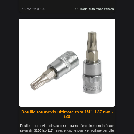
16/07/2026 00:00
Outillage auto moco camion
Douille tournevis ultimate torx 1/4". l.37 mm -
t20
Douilles tournevis ultimate torx - carré d'entrainement intérieur
selon din 3120 iso 1174 avec encoche pour verrouillage par bille