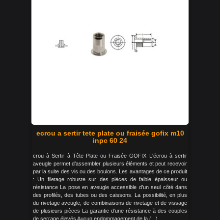
ecrou a sertir tete plate ou fraisée gofix m10
inpc 60 24
crou à Sertir à Tête Plate ou Fraisée GOFIX L'écrou à sertir
aveugle permet d’assembler plusieurs éléments et peut recevoir
par la suite des vis ou des boulons. Les avantages de ce produit
: Un filetage robuste sur des pièces de faible épaisseur ou
résistance La pose en aveugle accessible d’un seul côté dans
des profilés, des tubes ou des caissons. La possibilité, en plus
du rivetage aveugle, de combinaisons de rivetage et de vissage
de plusieurs pièces La garantie d’une résistance à des couples
de serrage élevés Aucun endommagement de la (...)