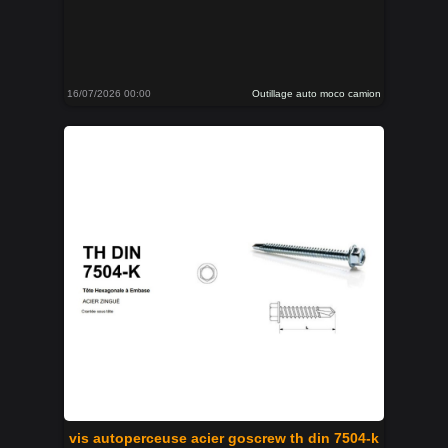
16/07/2026 00:00
Outillage auto moco camion
vis autoperceuse acier goscrew th din 7504-k