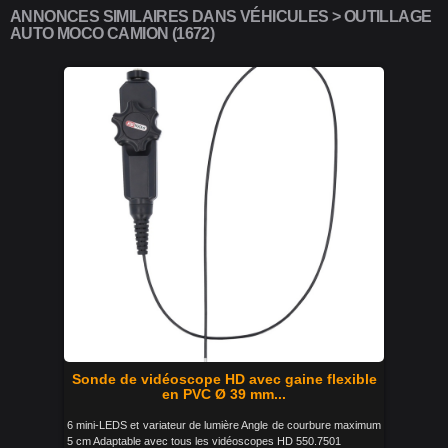
ANNONCES SIMILAIRES DANS VÉHICULES > OUTILLAGE
AUTO MOCO CAMION (1672)
Sonde de vidéoscope HD avec gaine flexible
en PVC Ø 39 mm...
6 mini-LEDS et variateur de lumière Angle de courbure maximum
5 cm Adaptable avec tous les vidéoscopes HD 550.7501