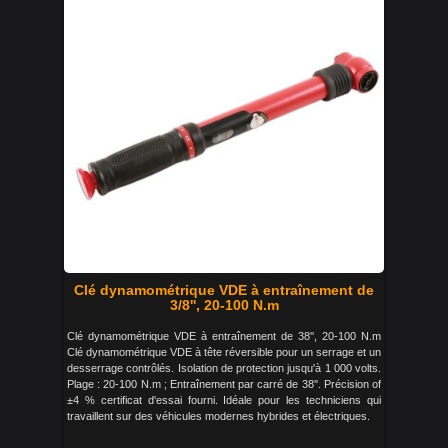
Clé dynamométrique VDE à entraînement de
3/8'', 20-100 N.m
Clé dynamométrique VDE à entraînement de 38'', 20-100 N.m
Clé dynamométrique VDE à tête réversible pour un serrage et un
desserrage contrôlés. Isolation de protection jusqu'à 1 000 volts.
Plage : 20-100 N.m ; Entraînement par carré de 38''. Précision of
±4 % certificat d'essai fourni. Idéale pour les techniciens qui
travaillent sur des véhicules modernes hybrides et électriques.