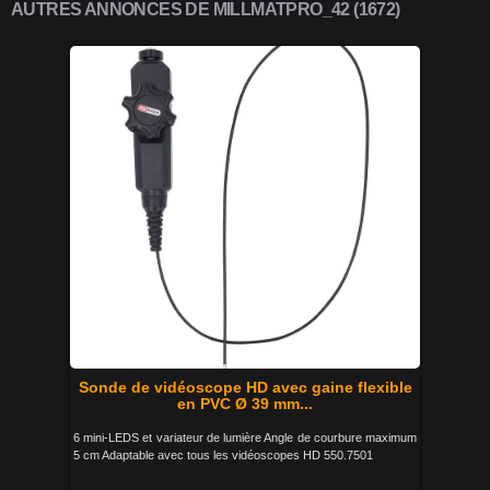
AUTRES ANNONCES DE MILLMATPRO_42 (1672)
Sonde de vidéoscope HD avec gaine flexible
en PVC Ø 39 mm...
6 mini-LEDS et variateur de lumière Angle de courbure maximum
5 cm Adaptable avec tous les vidéoscopes HD 550.7501