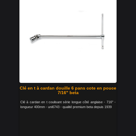
Clé en t à cardan douille 6 pans cote en pouce
7/16" beta
Clé à cardan en t coulisant série longue côté anglaise - 716" -
longueur 400mm - uni6743 - qualité premium beta depuis 1939