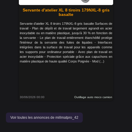
Servante d'atelier XL 8 tiroirs 179NXL-8 gris
basalte
Servante d'atelier XL 8 tiroirs 179NXL-8 gris basalte Surfaces de
travail - Plan de dépôt et de travail largement agrandi en acier
inoxydable ou en matière plastique, jusqu’à 30 % en fonction de
la servante - Le plan de travail entièrement étanchéifié protège
l’intérieur de la servante des fuites de liquides - Interfaces
intégrées dans la surface de travail pour les appareils comme
les supports pour ordinateur portable - Avec plan de travail en
acier inoxydable - Protection spéciale grâce aux capuchons en
matière plastique de haute qualité Corps Poignée - Mod (...)
30/06/2026 00:00
Outillage auto moco camion
Voir toutes les annonces de millmatpro_42