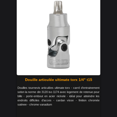
Douille articulée ultimate torx 1/4" t15
Douilles tournevis articulées ultimate torx - carré d'entrainement
selon la norme din 3120 iso 1174 avec logement de retenue pour
bille - porte-embout en acier nickele - idéal pour atteindre les
endroits difficiles d'acces - cardan visse - finition chromée
satinee - chrome vanadium