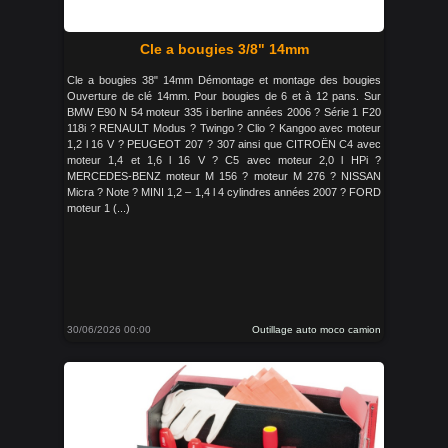
Cle a bougies 3/8" 14mm
Cle a bougies 38" 14mm Démontage et montage des bougies
Ouverture de clé 14mm. Pour bougies de 6 et à 12 pans. Sur
BMW E90 N 54 moteur 335 i berline années 2006 ? Série 1 F20
118i ? RENAULT Modus ? Twingo ? Clio ? Kangoo avec moteur
1,2 l 16 V ? PEUGEOT 207 ? 307 ainsi que CITROËN C4 avec
moteur 1,4 et 1,6 l 16 V ? C5 avec moteur 2,0 l HPi ?
MERCEDES-BENZ moteur M 156 ? moteur M 276 ? NISSAN
Micra ? Note ? MINI 1,2 – 1,4 l 4 cylindres années 2007 ? FORD
moteur 1 (...)
30/06/2026 00:00
Outillage auto moco camion