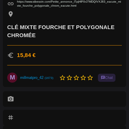
https://www.sibesoin.com/Petite_annonce_l7pjHlP0rJ7MDQIVXJ83_eacute_mi
link
xte_fourche_polygonale_chrom_eacute.html
location_on
CLÉ MIXTE FOURCHE ET POLYGONALE
CHROMÉE
euro
15,84 €
M
star_border
star_border
star_border
star_border
star_border
millmatpro_42
chat
Chat
(1673)
photo_camera
tag