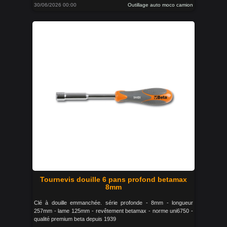
30/06/2026 00:00
Outillage auto moco camion
Tournevis douille 6 pans profond betamax
8mm
Clé à douille emmanchée. série profonde - 8mm - longueur
257mm - lame 125mm - revêtement betamax - norme uni6750 -
qualité premium beta depuis 1939