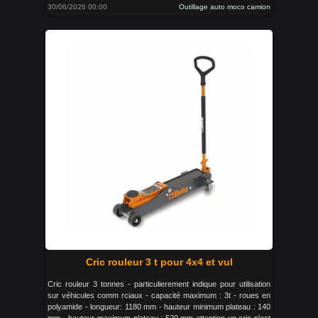
30/06/2026 00:00
Outillage auto moco camion
Cric rouleur 3 t pour 4x4 et vul
Cric rouleur 3 tonnes - particulierement indique pour utilisation
sur véhicules comm rciaux - capacité maximum : 3t - roues en
polyamide - longueur: 1180 mm - hauteur minimum plateau : 140