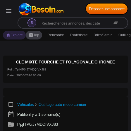
Déposer une annonce
menu
search
clear_all
0
home
looks_one
Explore
Top
Rencontre
Ésotérisme
Brico/Jardin
Outilla
CLÉ MIXTE FOURCHE ET POLYGONALE CHROMÉE
Ref : l7pjHlP0rJ7MDQIVXJ83
Date : 30/06/2026 00:00
crop_square
Véhicules
>
Outillage auto moco camion
date_range
Publié il y a 1 semaine(s)
source
l7pjHlP0rJ7MDQIVXJ83