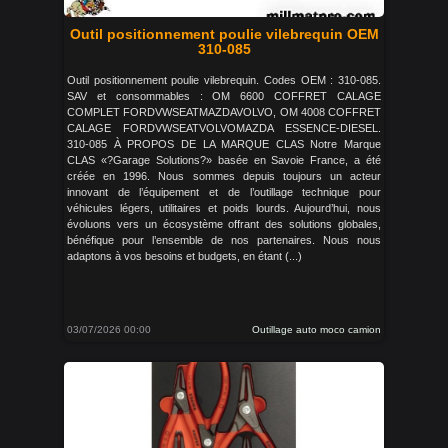
Outil positionnement poulie vilebrequin OEM
310-085
Outil positionnement poulie vilebrequin. Codes OEM : 310-085.
SAV et consommables : OM 6600 COFFRET CALAGE
COMPLET FORDVWSEATMAZDAVOLVO, OM 4008 COFFRET
CALAGE FORDVWSEATVOLVOMAZDA ESSENCE-DIESEL.
310-085 À PROPOS DE LA MARQUE CLAS Notre Marque
CLAS «?Garage Solutions?» basée en Savoie France, a été
créée en 1996. Nous sommes depuis toujours un acteur
innovant de l’équipement et de l’outillage technique pour
véhicules légers, utilitaires et poids lourds. Aujourd’hui, nous
évoluons vers un écosystème offrant des solutions globales,
bénéfique pour l’ensemble de nos partenaires. Nous nous
adaptons à vos besoins et budgets, en étant (...)
03/07/2026 00:00
Outillage auto moco camion