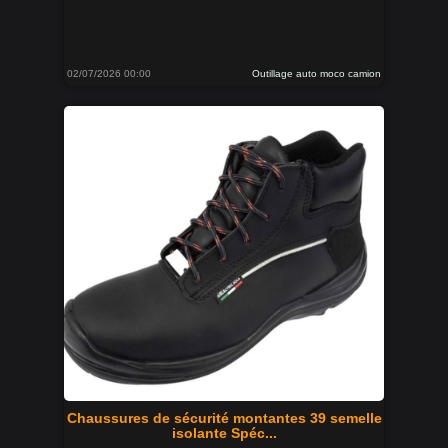
02/07/2026 00:00
Outillage auto moco camion
Chaussures de sécurité montantes 39 semelle
isolante Spéc...