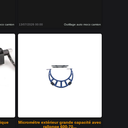
moco camion
13/07/2026 00:00
Outillage auto moco camion
tique
Micrométre extérieur grande capacité avec
rallonge 600-70...