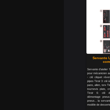
Servante U
comp
Servante d'atelier 7
pour mécanicien aut
- clé cliquet réver
pipes Tiroir 3: cl
pans, allen, torx Ti
tournevis plats, c
Tiroir 6: clé d
démontage pneus
pneus... la servante
modèle de desserte d