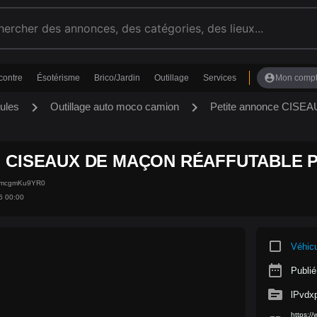
account_circle
contre
Ésotérisme
Brico/Jardin
Outillage
Services
Mon comp
chevron_right
chevron_right
ules
Outillage auto moco camion
Petite annonce CI
CISEAUX DE MAÇON RÉAFFUTABLE 
34mcgmKu9YR0
6 00:00
crop_square
Véhic
date_range
Publié
source
lPvd
https:/