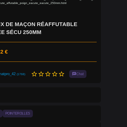
cute_affutable_poign_eacute_eacute_250mm.html
UX DE MAÇON RÉAFFUTABLE
ÉE SÉCU 250MM
2 €
star_border
star_border
star_border
star_border
star_border
matpro_42
chat
Chat
(1768)
POINTEROLLES