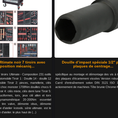
ltimate noir 7 tiroirs avec
Douille d’impact spéciale 1/2'' 
osition mécaniq...
plaques de centrage...
 tiroirs Ultimate - Composition 231 outils
spécifique au montage et démontage des vis à t
omobile Tiroir 1 : Douille 14 - douille 12
des plaques d’écartement vissées Version robu
sible Tiroir 2: pinces, martellerie, clés
Carré d’entraînement selon DIN 3121 ISO 
é à choc monster 1708Nm douilles chocs 6
actionnement de machines Tête brunie Chrome
roir 4: clés mixte, clés demi lune Tiroir 5:
ruciformes, torx, jeux clé allen et torx
ynamométrique 20-200Nm essentiel
 tire valve, démonte obus, démonte
 d'atelier kstools. série ultimate. est le
'atelier. le plus haut de (...)