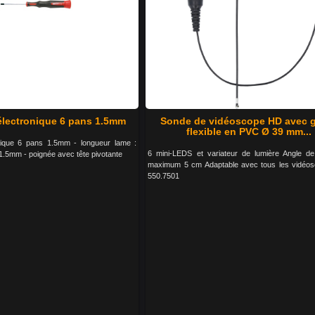
électronique 6 pans 1.5mm
Sonde de vidéoscope HD avec 
flexible en PVC Ø 39 mm...
nique 6 pans 1.5mm - longueur lame :
6 mini-LEDS et variateur de lumière Angle d
1.5mm - poignée avec tête pivotante
maximum 5 cm Adaptable avec tous les vidéo
550.7501