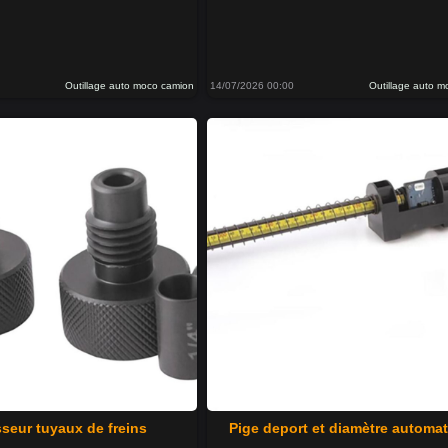
Outillage auto moco camion
14/07/2026 00:00
Outillage auto 
seur tuyaux de freins
Pige deport et diamètre automa