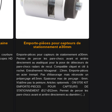
gaine
Emporte-pièces pour capteurs de
stationnement ø30mm
e courbure
Emporte-pièces pour capteurs de stationnement ø30mm.
scopes HD
Permet de percer les pare-chocs avant et arrière
directement au øadéquat pour la pose de détecteurs de
pare-chocs radars de recul. Compatible cliquet et clé à
rochet. Entraînement héxagonal : 13mm. Emporte-pièces
en acier trempé. Pas d'ébavurage mais nécessite un
préperçage ø8.5mm. Epaisseur max de perçage : 6mm.
N'abîme pas la peinture. Articles optionnels : OM 0700 KIT
EMPORTE-PIECES POUR CAPTEURS DE
STATIONNEMENT Ø17-Ø22mm. Permet de percer les
pare-chocs avant et arrière directement au diamètre (...)