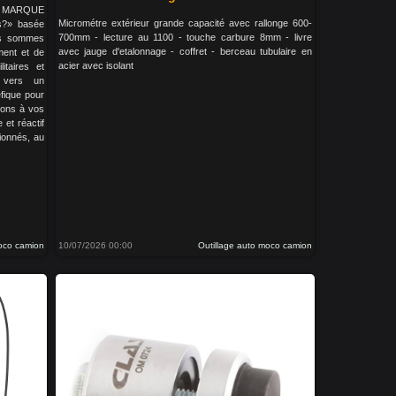
LA MARQUE
Micrométre extérieur grande capacité avec rallonge 600-
s?» basée
700mm - lecture au 1100 - touche carbure 8mm - livre
us sommes
avec jauge d'etalonnage - coffret - berceau tubulaire en
ment et de
acier avec isolant
litaires et
s vers un
fique pour
tons à vos
 et réactif
ionnés, au
moco camion
10/07/2026 00:00
Outillage auto moco camion