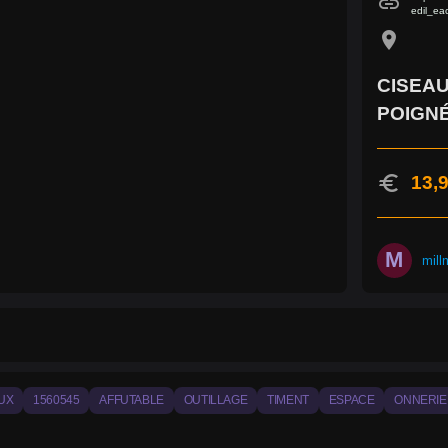
link
edil_ea
location_on
CISEA
POIGN
euro
13,9
M
mill
UX
1560545
AFFUTABLE
OUTILLAGE
TIMENT
ESPACE
ONNERIE