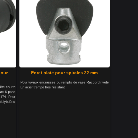
pour
Foret plate pour spirales 22 mm
Pour tuyaux encrassés ou remplis de vase Raccord riveté
ête courte
En acier trempé très résistant
ste 6 pans
1174 Pour
-Molybdène