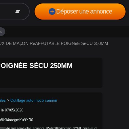
add_circle
Déposer une annonce
clear_all
te
SEAUX DE MAçON RéAFFUTABLE POIGNéE SéCU 250MM
POIGNÉE SÉCU 250MM
ules
>
Outillage auto moco camion
 le 07/05/2026
xp8k34mcgmKu9YR0
/www.sibesoin.com/Petite_annonce_lPvdxp8k34mcgmKu9YR0_ciseaux_cc