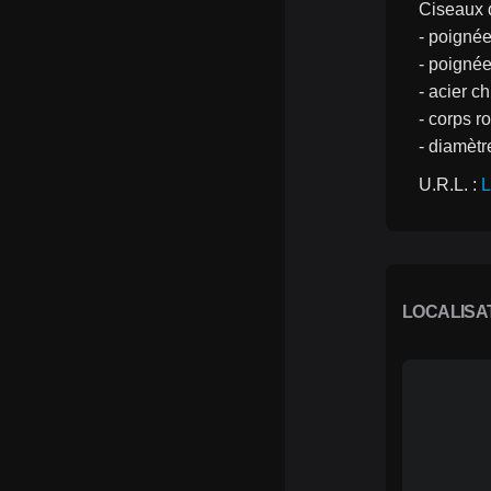
Ciseaux 
- poignée
- poignée
- acier 
- corps r
- diamèt
U.R.L. : 
L
LOCALISA