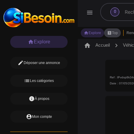
search
menu
0
home
looks_one
Explore
Top
Ren
home
Explore
home
chevron_right
Accueil
Véhic
edit
Déposer une annonce
Ref : lPvdxp8k
list
Les catégories
Date : 07/05/202
info
À propos
account_circle
Mon compte