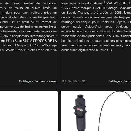
ux de freins. Permet de redresser
Pige deport et øautomatique. À PROPOS DE 
uyaux de freins en cuivre livrés en
CLAS Notre Marque CLAS «?Garage Solution
 moleté pour une meilleure prise en
en Savoie France, a été créée en 1996. No
 jeux d'adaptateurs interchangeables :
depuis toujours un acteur innovant de l’équipe
.35mm 14" et 8mm 516". Permet de
l’outillage technique pour véhicules légers, uti
nt les tuyaux de freins en cuivre livrés
poids lourds. Aujourd’hui, nous évoluon
che moleté pour une meilleure prise en
écosystème offrant des solutions globales, béné
 3 jeux d’adaptateurs interchangeables :
l’ensemble de nos partenaires. Nous nous adap
5mm 14" et 8mm 516" À PROPOS DE LA
besoins et budgets, en étant toujours plus simple
Notre Marque CLAS «?Garage
avec des hommes et des femmes experts, pass
 en Savoie France, a été créée en 1996
cœur d’une digitalisation à votre (...)
Outillage auto moco camion
11/07/2026 00:00
Outillage auto 