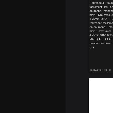
Redresseur tuya
facilement les t
couronne. manche
main. livré avec 3
4.75mm 316", 6
redresser facileme
en couronne. - man
main. - livré avec
4.75mm 316", 6.3
MARQUE CLAS 
Solutions?» basée
(...)
12/07/2026 00:00