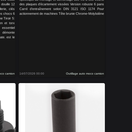
 douille 12
des plaques d’écartement vissées Version robuste 6 pans
lerie, clés
Carré d’entraînement selon DIN 3121 ISO 1174 Pour
les chocs 6
actionnement de machines Tête brunie Chrome-Molybdène
ne Tiroir 5:
len et torx
essentiel
, démonte
ate. est le
moco camion
14/07/2026 00:00
Outillage auto moco camion