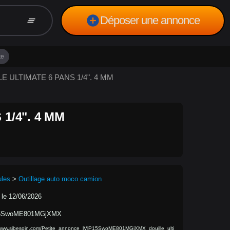
add_circle
Déposer une annonce
clear_all
te
LLE ULTIMATE 6 PANS 1/4". 4 MM
1/4". 4 MM
ules
>
Outillage auto moco camion
 le 12/06/2026
15SwoME801MGjXMX
/www.sibesoin.com/Petite_annonce_lVlP15SwoME801MGjXMX_douille_ulti