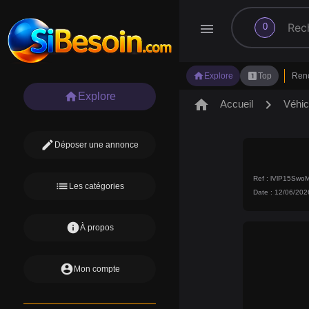
search
menu
0
home
looks_one
Explore
Top
Ren
home
Explore
home
chevron_right
Accueil
Véhic
edit
Déposer une annonce
Ref : lVlP15Sw
list
Les catégories
Date : 12/06/202
info
À propos
account_circle
Mon compte