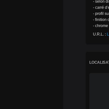
- selon d
- carré d
- profil s
- finitio
- chrome
U.R.L. : 
L
LOCALISA