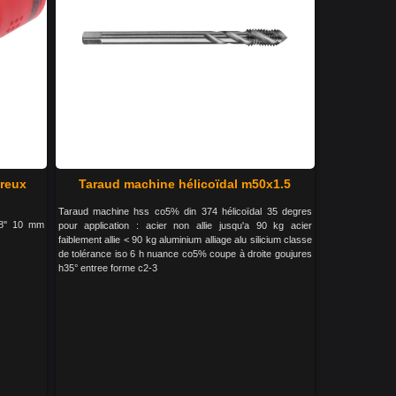
creux
Taraud machine hélicoïdal m50x1.5
Taraud machine hss co5% din 374 hélicoïdal 35 degres
38'' 10 mm
pour application : acier non allie jusqu'a 90 kg acier
faiblement allie < 90 kg aluminium alliage alu silicium classe
de tolérance iso 6 h nuance co5% coupe à droite goujures
h35° entree forme c2-3