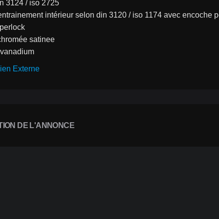
in 3124 / iso 2725
'entrainement intérieur selon din 3120 / iso 1174 avec encoche po
uperlock
n chromée satinee
 vanadium
ien Externe
TION DE L'ANNONCE