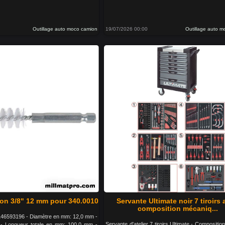
Outillage auto moco camion
19/07/2026 00:00
Outillage auto 
on 3/8" 12 mm pour 340.0010
Servante Ultimate noir 7 tiroirs
composition mécaniq...
46593196 - Diamètre en mm: 12,0 mm -
Servante d'atelier 7 tiroirs Ultimate - Composition
 - Longueur totale en mm: 100.0 mm -