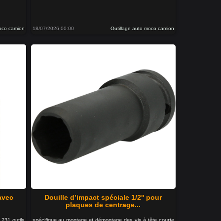
moco camion
18/07/2026 00:00
Outillage auto moco camion
 avec
Douille d’impact spéciale 1/2'' pour
plaques de centrage...
 231 outils
spécifique au montage et démontage des vis à tête courte