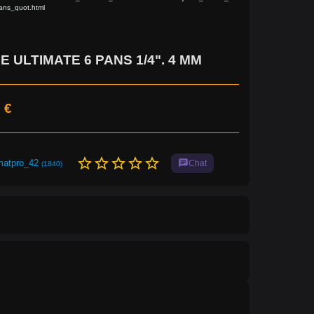
ns_quot.html
E ULTIMATE 6 PANS 1/4". 4 MM
 €
star_border
star_border
star_border
star_border
star_border
matpro_42
chat
Chat
(1840)