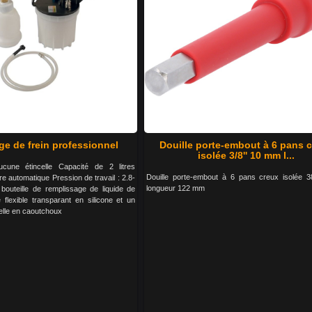
ge de frein professionnel
Douille porte-embout à 6 pans 
isolée 3/8'' 10 mm l...
cune étincelle Capacité de 2 litres
Douille porte-embout à 6 pans creux isolée 
 automatique Pression de travail : 2.8-
longueur 122 mm
bouteille de remplissage de liquide de
 flexible transparant en silicone et un
elle en caoutchoux