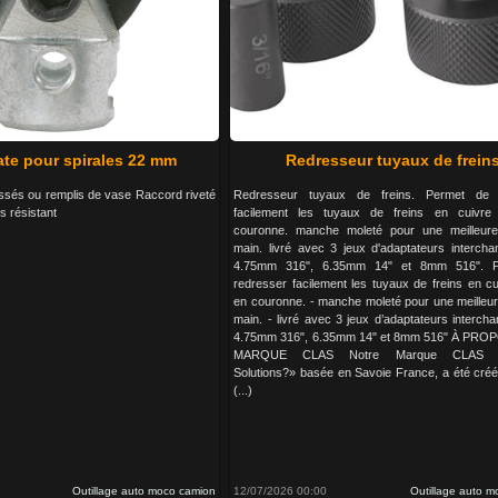
ate pour spirales 22 mm
Redresseur tuyaux de frein
ssés ou remplis de vase Raccord riveté
Redresseur tuyaux de freins. Permet de 
s résistant
facilement les tuyaux de freins en cuivre 
couronne. manche moleté pour une meilleure
main. livré avec 3 jeux d'adaptateurs intercha
4.75mm 316", 6.35mm 14" et 8mm 516". P
redresser facilement les tuyaux de freins en cu
en couronne. - manche moleté pour une meilleur
main. - livré avec 3 jeux d’adaptateurs interch
4.75mm 316", 6.35mm 14" et 8mm 516" À PRO
MARQUE CLAS Notre Marque CLAS «
Solutions?» basée en Savoie France, a été cré
(...)
Outillage auto moco camion
12/07/2026 00:00
Outillage auto 