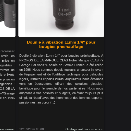
s
Douille à vibration 11mm 1/4'' pour
bougies préchauffage
redresser
Douille à vibration 11mm 14'' pour bougies préchauffage. À
livrés en
PROPOS DE LA MARQUE CLAS Notre Marque CLAS «?
 prise en
Garage Solutions?» basée en Savoie France, a été créée
ngeables :
en 1996. Nous sommes depuis toujours un acteur innovant
ermet de
de l’équipement et de l’outillage technique pour véhicules
ivre livrés
légers, utilitaires et poids lourds. Aujourd’hui, nous évoluons
e prise en
vers un écosystème offrant des solutions globales,
angeables :
bénéfique pour l’ensemble de nos partenaires. Nous nous
POS DE LA
adaptons à vos besoins et budgets, en étant toujours plus
?Garage
simple et réactif avec des hommes et des femmes experts,
ée en 1996
passionnés, au cœur (...)
moco camion
12/07/2026 00:00
Outillage auto moco camion