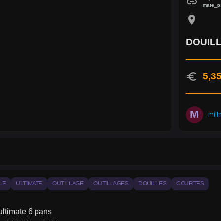
link
mate_pa
location_on
DOUILL
euro
5,35
M
mill
LE
ULTIMATE
OUTILLAGE
OUTILLAGES
DOUILLES
COURTES
ultimate 6 pans