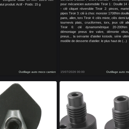
pour mécanicien automobile Tiroir 1 : Douille 14 -
tut produit: Actif - Poids: 15 g
- clé cliquet réversible Tiroir 2: pinces, martel
pipes Tiroir 3: clé à choc monster 1708Nm douil
pans, allen, torx Tiroir 4: clés mixte, clés demi lu
tournevis plats, cruciformes, torx, jeux clé al
Tiroir 6: clé dynamométrique 20-200Nm 
démontage pneus tire valve, démonte obus
pneus... la servante d'atelier kstools. série ultim
modèle de desserte d'atelier. le plus haut de (...)
Outillage auto moco camion
15/07/2026 00:00
Outillage auto 