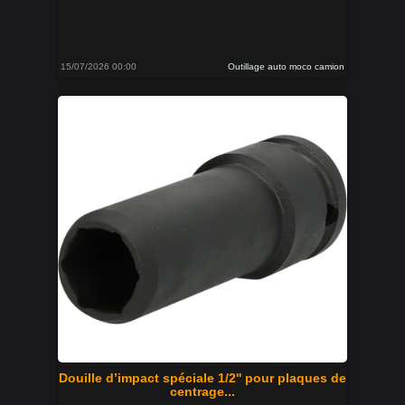
15/07/2026 00:00
Outillage auto moco camion
Douille d’impact spéciale 1/2'' pour plaques de
centrage...