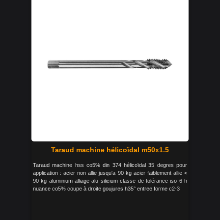
Taraud machine hélicoïdal m50x1.5
Taraud machine hss co5% din 374 hélicoïdal 35 degres pour
application : acier non allie jusqu'a 90 kg acier faiblement allie <
90 kg aluminium alliage alu silicium classe de tolérance iso 6 h
nuance co5% coupe à droite goujures h35° entree forme c2-3