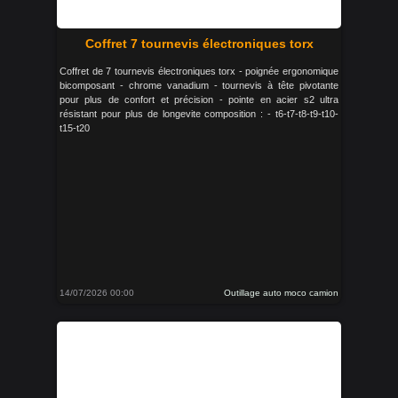
Coffret 7 tournevis électroniques torx
Coffret de 7 tournevis électroniques torx - poignée ergonomique
bicomposant - chrome vanadium - tournevis à tête pivotante
pour plus de confort et précision - pointe en acier s2 ultra
résistant pour plus de longevite composition : - t6-t7-t8-t9-t10-
t15-t20
14/07/2026 00:00
Outillage auto moco camion