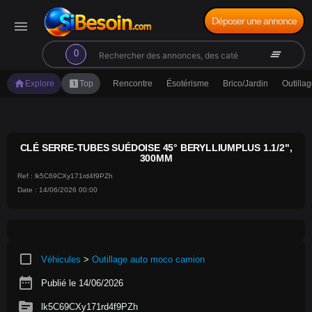
Déposer une annonce
menu
search
clear_all
0
home
looks_one
Explore
Top
Rencontre
Ésotérisme
Brico/Jardin
Outilla
CLÉ SERRE-TUBES SUÉDOISE 45° BERYLLIUMPLUS 1.1/2",
300MM
Ref : lk5C69CXy171rd4f9PZh
Date : 14/06/2026 00:00
crop_square
Véhicules
>
Outillage auto moco camion
date_range
Publié le 14/06/2026
source
lk5C69CXy171rd4f9PZh