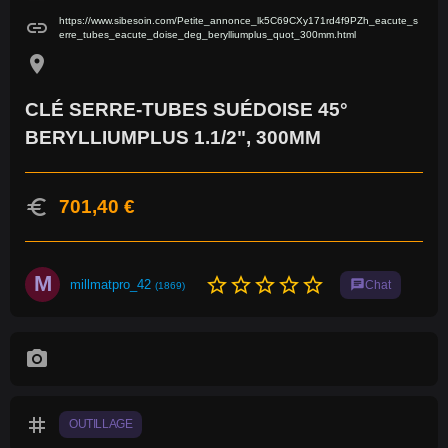
https://www.sibesoin.com/Petite_annonce_lk5C69CXy171rd4f9PZh_eacute_s
link
erre_tubes_eacute_doise_deg_berylliumplus_quot_300mm.html
location_on
CLÉ SERRE-TUBES SUÉDOISE 45°
BERYLLIUMPLUS 1.1/2", 300MM
euro
701,40 €
M
star_border
star_border
star_border
star_border
star_border
millmatpro_42
chat
Chat
(1869)
photo_camera
tag
OUTILLAGE