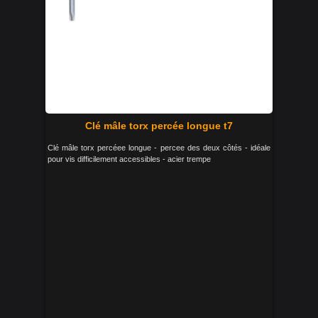
Clé mâle torx percée longue t7
Clé mâle torx percéee longue - percee des deux côtés - idéale
pour vis difficilement accessibles - acier trempe