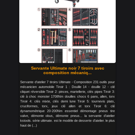
Servante Ultimate noir 7 tiroirs avec
composition mécaniq...
Servante d'atelier 7 tiroirs Ultimate - Composition 231 outils pour
mécanicien automobile Tiroir 1 : Douille 14 - douille 12 - clé
cliquet réversible Tiroir 2: pinces, martellerie, clés pipes Tiroir 3:
clé à choc monster 1708Nm douilles chocs 6 pans, allen, torx
Tiroir 4: clés mixte, clés demi lune Tiroir 5: tournevis plats,
cruciformes, torx, jeux clé allen et torx Tiroir 6: clé
dynamométrique 20-200Nm essentiel démontage pneus tire
valve, démonte obus, démonte pneus... la servante d'atelier
kstools. série ultimate. est le modèle de desserte d'atelier. le plus
haut de (...)