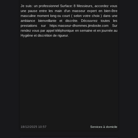
Je suis: un professionnel Surface: 8 Messieurs, accordez vous
une pause entre les main d'un masseur expert en bien-être
masculine moment long ou court ( selon votre choix ) dans une
ambiance bienveillante et discrète. Découvrez toutes les
prestations sur https:masseur-dhommes.jimdosite.com Sur
rendez vous par appel téléphonique en semaine et en journée au
Hygiène et discrétion de rigueur.
18/12/2025 10:57
Services à domicile