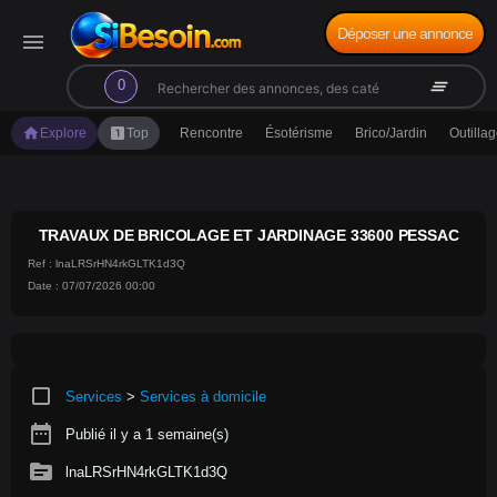
Déposer une annonce
menu
search
clear_all
0
home
looks_one
Explore
Top
Rencontre
Ésotérisme
Brico/Jardin
Outilla
TRAVAUX DE BRICOLAGE ET JARDINAGE 33600 PESSAC
Ref : lnaLRSrHN4rkGLTK1d3Q
Date : 07/07/2026 00:00
crop_square
Services
>
Services à domicile
date_range
Publié il y a 1 semaine(s)
source
lnaLRSrHN4rkGLTK1d3Q