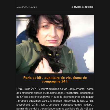
19/12/2024 12:22
Services à domicile
Paris et idf : auxiliaire de vie, dame de
compagnie 24 h
Offre - aide 24 h , 7 jours: auxiliaire de vie , gouvernante , dame
de compagnie aupres d'une dame agee . l'institutrice- pedagogue
de 57 ans cherche un travail > avec le logement chez une famille
. propose egalement aide a la maison . disponible le jour, la nuit,
le weekend , 24 h, 7 jours. serieuse , soigneuse et tres motivee ;
permis de conduire . experience comme auxiliaire de vie +15 ans