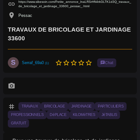
https://www.sibesoin.com/Petite_annonce_lnaLRSrHN4rkGLTK1d3Q_travaux_
link
de_bricolage_et_jardinage_33600_pessac_.html
location_on
Pessac
TRAVAUX DE BRICOLAGE ET JARDINAGE
33600
S
star_border
star_border
star_border
star_border
star_border
Serraf_69a0
chat
Chat
(1)
photo_camera
tag
TRAVAUX
BRICOLAGE
JARDINAGE
PARTICULIERS
PROFESSIONNELS
DéPLACE
KILOMèTRES
JéTABLIS
GRATUIT