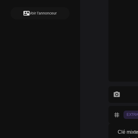
contact_mail
Voir l'annonceur
photo_camera
tag
EXTR
Clé mixte