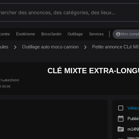
account_circle
contre
Ésotérisme
Brico/Jardin
Outillage
Services
Mon comp
chevron_right
chevron_right
ules
Outillage auto moco camion
Petite annonce CLé
CLÉ MIXTE EXTRA-LONG
bX7ud842DrGX
6 00:00
crop_square
Véhic
date_range
Publié
source
m14NI
https:/