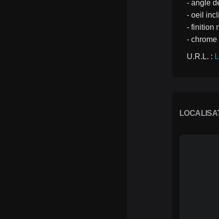
- angle d
- oeil inc
- finition
- chrome
U.R.L. : 
L
LOCALISA