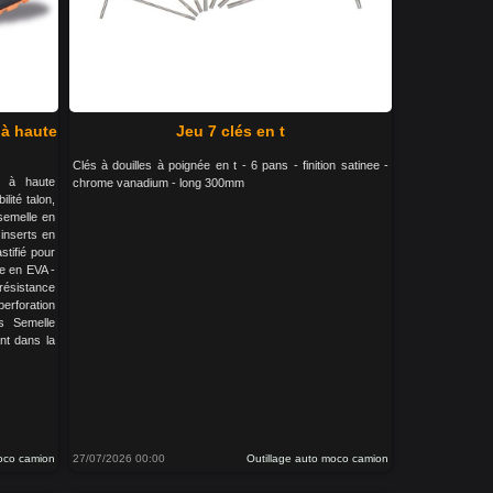
 à haute
Jeu 7 clés en t
Clés à douilles à poignée en t - 6 pans - finition satinee -
h à haute
chrome vanadium - long 300mm
lité talon,
t semelle en
 inserts en
stifié pour
re en EVA -
 résistance
perforation
s Semelle
nt dans la
moco camion
27/07/2026 00:00
Outillage auto moco camion