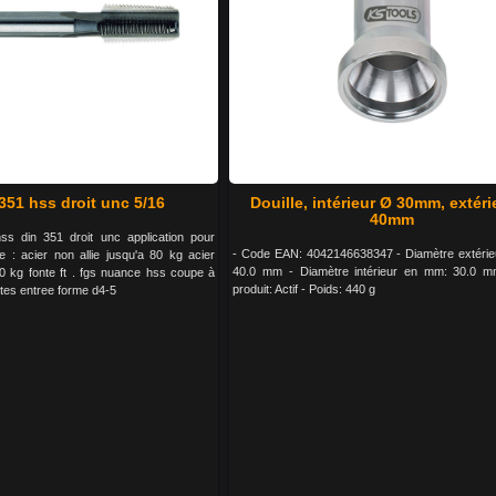
351 hss droit unc 5/16
Douille, intérieur Ø 30mm, extéri
40mm
s din 351 droit unc application pour
- Code EAN: 4042146638347 - Diamètre extéri
le : acier non allie jusqu'a 80 kg acier
40.0 mm - Diamètre intérieur en mm: 30.0 mm
 90 kg fonte ft . fgs nuance hss coupe à
produit: Actif - Poids: 440 g
ites entree forme d4-5