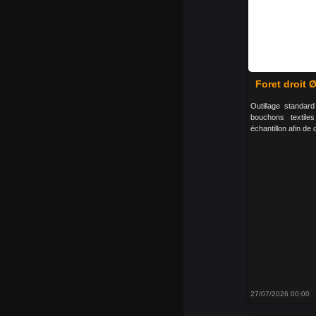
Foret droit
Outillage standar
bouchons textile
échantillon afin de d
27/07/2026 00:00