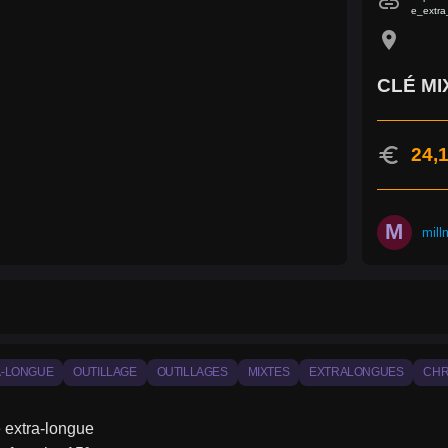
link
e_extra
location_on
CLÉ MI
euro
24,1
M
mill
A-LONGUE
OUTILLAGE
OUTILLAGES
MIXTES
EXTRALONGUES
CH
 extra-longue