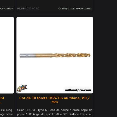
moco camion
01/08/2026 00:00
Outillage auto moco camion
ent
Lot de 10 forets HSS-Tin au titane, Ø9,7
.
mm
 clé Ring-
Selon DIN 338 Type N Sens de coupe à droite Angle de
llage selon
pointe 130° Angle de spirale 20 à 30° Surface traitée au