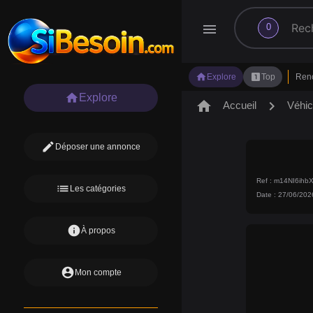
search
menu
0
home
looks_one
Explore
Top
Ren
home
Explore
home
chevron_right
Accueil
Véhic
edit
Déposer une annonce
Ref : m14NI6ih
list
Les catégories
Date : 27/06/202
info
À propos
account_circle
Mon compte