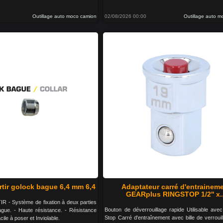
Outillage auto moco camion
02/08/2026 00:00
Outillage auto 
rtir golock bague 6,4 mm 6,4
Adaptateur carré d'entrainem
GEARplus RINGSTOP 1/2'' x..
- Système de fixation à deux parties
Bouton de déverrouillage rapide Utilisable avec
ague. - Haute résistance. - Résistance
Stop Carré d'entraînement avec bille de verroui
cile à poser et Inviolable.