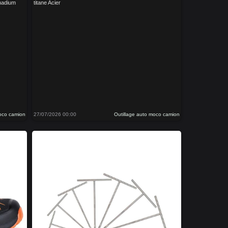
nadium
titane Acier
moco camion
27/07/2026 00:00
Outillage auto moco camion