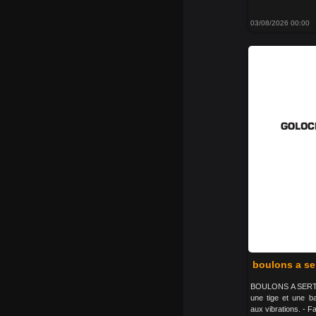
03/08/2026 00:00
boulons a se
BOULONS A SERTIR 
une tige et une b
aux vibrations. - Fa