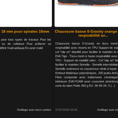
 Ø 16 mm pour spirales 16mm
Chaussure basse 0-Gravity orange
respirabilité av...
d pour tous types de travaux Pour les
Chaussure basse 0-Gravity en tissu mes
s ou de cellulose Pour prélever un
respirabilité avec inserts en TPU Support de stabi
éfinir l'outil adéquat En acier traité
col "slip on" élastifié pour faciliter le maintien e
EVA Tige - Tissu mesh à haute respirabilité avec
TPU - Support de stabilité talon - Col "slip on" éla
faciliter le maintien Semelle - Semelle intermédiai
Semelle extérieure en caoutchouc nitrile à haute
Embout Matériaux polymériques, 200 joules Anti-
Fibre composite avec traitements céramique
intérieure EVA FOAM avec coussinet amortissa
zone du talon Poids 450 g EU: 38-48 UK: 5 (...)
Outillage auto moco camion
27/07/2026 00:00
Outillage auto 