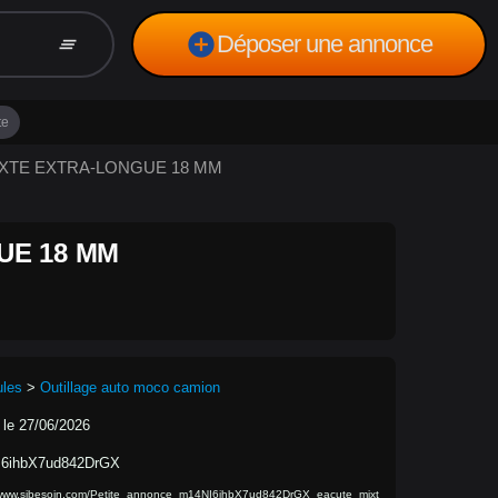
add_circle
Déposer une annonce
clear_all
te
 MIXTE EXTRA-LONGUE 18 MM
UE 18 MM
ules
>
Outillage auto moco camion
 le 27/06/2026
6ihbX7ud842DrGX
/www.sibesoin.com/Petite_annonce_m14NI6ihbX7ud842DrGX_eacute_mixt