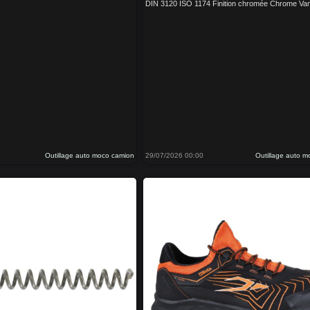
DIN 3120 ISO 1174 Finition chromée Chrome Va
Outillage auto moco camion
29/07/2026 00:00
Outillage auto 