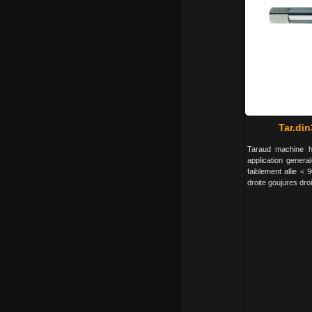
Tar.din
Taraud machine hs
application genera
faiblement allie <
droite goujures dro