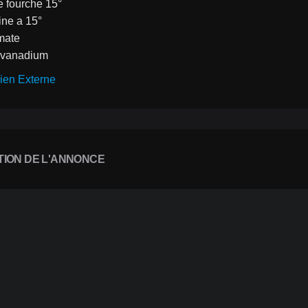
e fourche 15°
line a 15°
 mate
 vanadium
ien Externe
TION DE L'ANNONCE