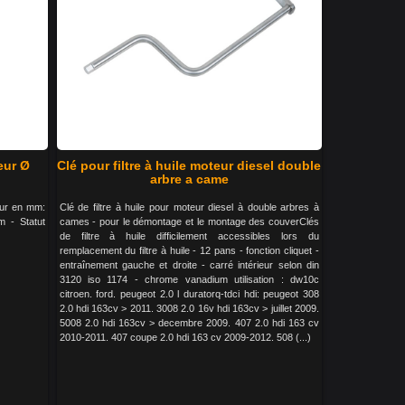
eur Ø
Clé pour filtre à huile moteur diesel double
arbre a came
eur en mm:
Clé de filtre à huile pour moteur diesel à double arbres à
 - Statut
cames - pour le démontage et le montage des couverClés
de filtre à huile difficilement accessibles lors du
remplacement du filtre à huile - 12 pans - fonction cliquet -
entraînement gauche et droite - carré intérieur selon din
3120 iso 1174 - chrome vanadium utilisation : dw10c
citroen. ford. peugeot 2.0 l duratorq-tdci hdi: peugeot 308
2.0 hdi 163cv > 2011. 3008 2.0 16v hdi 163cv > juillet 2009.
5008 2.0 hdi 163cv > decembre 2009. 407 2.0 hdi 163 cv
2010-2011. 407 coupe 2.0 hdi 163 cv 2009-2012. 508 (...)