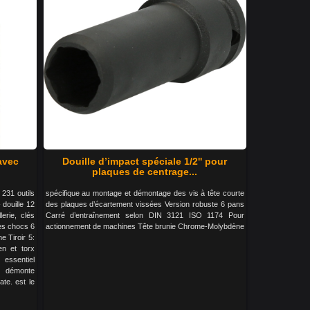
 avec
Douille d’impact spéciale 1/2'' pour
plaques de centrage...
 231 outils
spécifique au montage et démontage des vis à tête courte
 douille 12
des plaques d’écartement vissées Version robuste 6 pans
lerie, clés
Carré d’entraînement selon DIN 3121 ISO 1174 Pour
les chocs 6
actionnement de machines Tête brunie Chrome-Molybdène
ne Tiroir 5:
len et torx
essentiel
, démonte
ate. est le