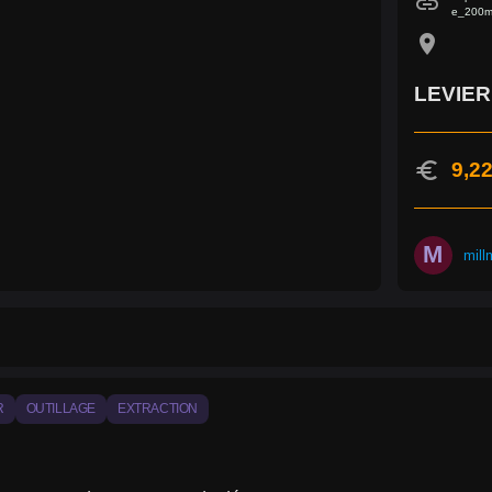
link
e_200m
location_on
LEVIER
euro
9,22
M
mill
R
OUTILLAGE
EXTRACTION