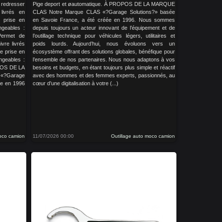
redresser
Pige deport et øautomatique. À PROPOS DE LA MARQUE
livrés en
CLAS Notre Marque CLAS «?Garage Solutions?» basée
 prise en
en Savoie France, a été créée en 1996. Nous sommes
ngeables :
depuis toujours un acteur innovant de l’équipement et de
ermet de
l’outillage technique pour véhicules légers, utilitaires et
ivre livrés
poids lourds. Aujourd’hui, nous évoluons vers un
e prise en
écosystème offrant des solutions globales, bénéfique pour
angeables :
l’ensemble de nos partenaires. Nous nous adaptons à vos
POS DE LA
besoins et budgets, en étant toujours plus simple et réactif
?Garage
avec des hommes et des femmes experts, passionnés, au
ée en 1996
cœur d’une digitalisation à votre (...)
moco camion
11/07/2026 00:00
Outillage auto moco camion