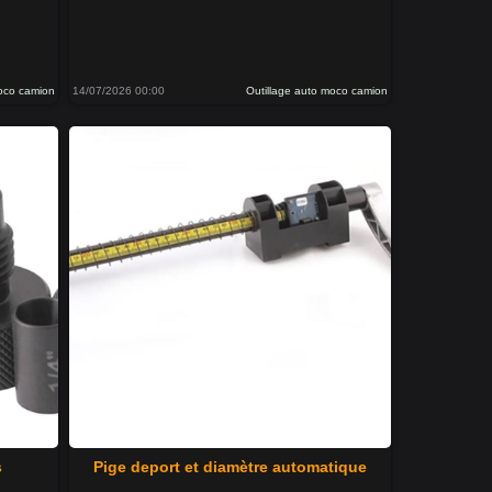
moco camion
14/07/2026 00:00
Outillage auto moco camion
s
Pige deport et diamètre automatique