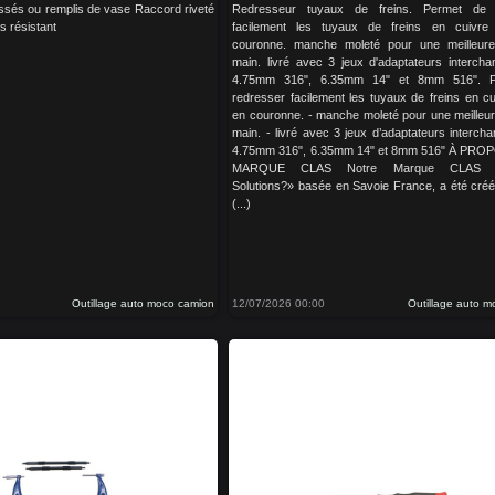
ssés ou remplis de vase Raccord riveté
Redresseur tuyaux de freins. Permet de 
s résistant
facilement les tuyaux de freins en cuivre 
couronne. manche moleté pour une meilleure
main. livré avec 3 jeux d'adaptateurs intercha
4.75mm 316", 6.35mm 14" et 8mm 516". P
redresser facilement les tuyaux de freins en cu
en couronne. - manche moleté pour une meilleur
main. - livré avec 3 jeux d’adaptateurs interch
4.75mm 316", 6.35mm 14" et 8mm 516" À PRO
MARQUE CLAS Notre Marque CLAS «
Solutions?» basée en Savoie France, a été cré
(...)
Outillage auto moco camion
12/07/2026 00:00
Outillage auto 