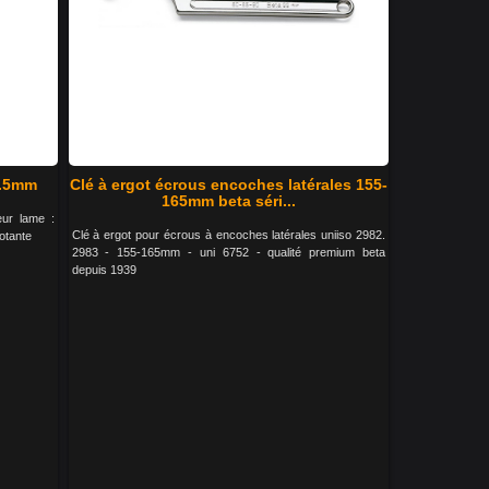
1.5mm
Clé à ergot écrous encoches latérales 155-
165mm beta séri...
eur lame :
Clé à ergot pour écrous à encoches latérales uniiso 2982.
otante
2983 - 155-165mm - uni 6752 - qualité premium beta
depuis 1939