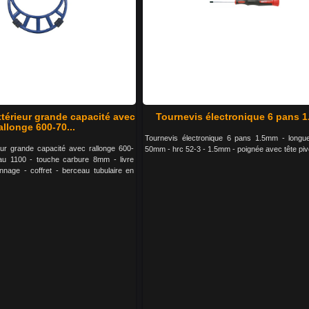
térieur grande capacité avec
Tournevis électronique 6 pans 
allonge 600-70...
Tournevis électronique 6 pans 1.5mm - longu
eur grande capacité avec rallonge 600-
50mm - hrc 52-3 - 1.5mm - poignée avec tête piv
au 1100 - touche carbure 8mm - livre
nnage - coffret - berceau tubulaire en