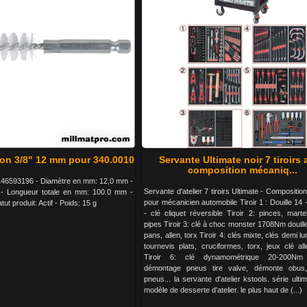
on 3/8" 12 mm pour 340.0010
Servante Ultimate noir 7 tiroirs
composition mécaniq...
46593196 - Diamètre en mm: 12,0 mm -
Servante d'atelier 7 tiroirs Ultimate - Composition
 - Longueur totale en mm: 100.0 mm -
pour mécanicien automobile Tiroir 1 : Douille 14 -
tut produit: Actif - Poids: 15 g
- clé cliquet réversible Tiroir 2: pinces, martel
pipes Tiroir 3: clé à choc monster 1708Nm douil
pans, allen, torx Tiroir 4: clés mixte, clés demi lu
tournevis plats, cruciformes, torx, jeux clé al
Tiroir 6: clé dynamométrique 20-200Nm 
démontage pneus tire valve, démonte obus
pneus... la servante d'atelier kstools. série ultim
modèle de desserte d'atelier. le plus haut de (...)