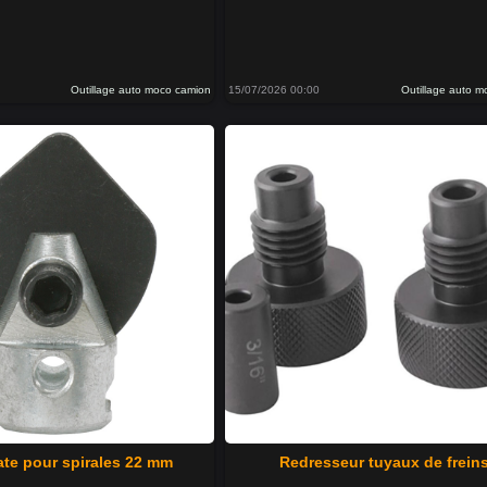
Outillage auto moco camion
15/07/2026 00:00
Outillage auto 
ate pour spirales 22 mm
Redresseur tuyaux de frein