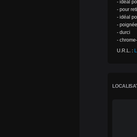
- idéal 
- pour re
- idéal p
- poigné
- durci
- chrome
U.R.L. : 
L
LOCALISA