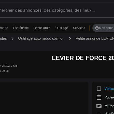
account_circle
contre
Ésotérisme
Brico/Jardin
Outillage
Services
Mon comp
chevron_right
chevron_right
ules
Outillage auto moco camion
Petite annonce LEV
LEVIER DE FORCE 2
94C5ZLy1G43p
6 00:00
crop_square
Véhic
date_range
Publié
source
m67s
https:/