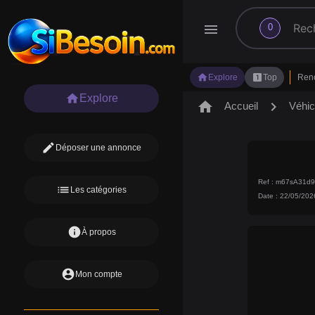
search
menu
0
home
looks_one
Explore
Top
Ren
home
Explore
home
chevron_right
Accueil
Véhic
edit
Déposer une annonce
Ref : m67sA31d
list
Les catégories
Date : 22/05/202
info
À propos
account_circle
Mon compte