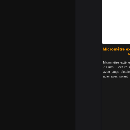
Micrométre ex
r
Micrométre extéri
700mm - lecture 
avec jauge d'etalo
acier avec isolant