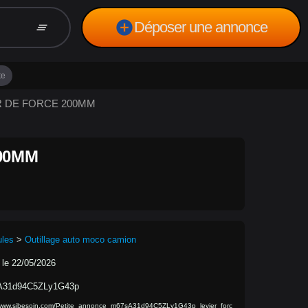
add_circle
Déposer une annonce
clear_all
te
IER DE FORCE 200MM
00MM
ules
>
Outillage auto moco camion
 le 22/05/2026
A31d94C5ZLy1G43p
/www.sibesoin.com/Petite_annonce_m67sA31d94C5ZLy1G43p_levier_forc