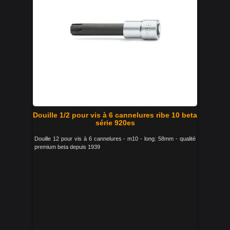
Douille 1/2 pour vis à 6 cannelures ribe 10 beta
série 920es
Douille 12 pour vis à 6 cannelures - m10 - long: 58mm - qualité
premium beta depuis 1939