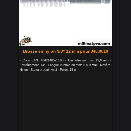
Brosse en nylon 3/8" 12 mm pour 340.0010
- Code EAN: 4042146593196 - Diamètre en mm: 12,0 mm -
Entraînement: 14" - Longueur totale en mm: 100.0 mm - Matière:
Nylon - Statut produit: Actif - Poids: 15 g