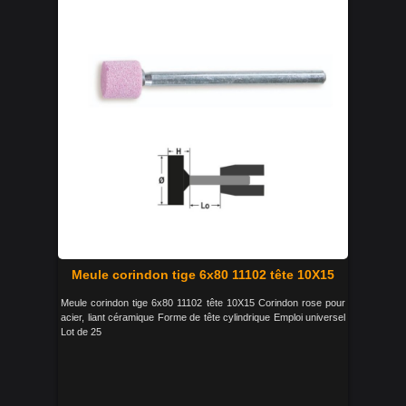
Meule corindon tige 6x80 11102 tête 10X15
Meule corindon tige 6x80 11102 tête 10X15 Corindon rose pour
acier, liant céramique Forme de tête cylindrique Emploi universel
Lot de 25