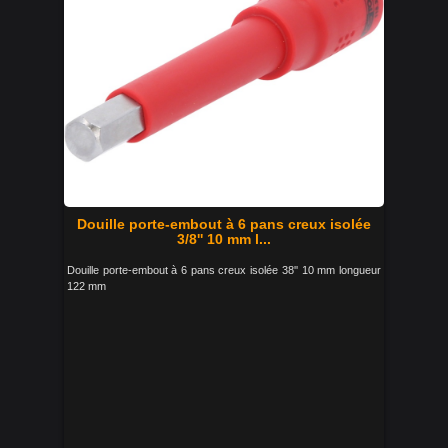
Douille porte-embout à 6 pans creux isolée
3/8'' 10 mm l...
Douille porte-embout à 6 pans creux isolée 38'' 10 mm longueur
122 mm