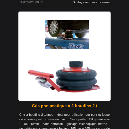
11/07/2026 00:00
Outillage auto moco camion
Cric pneumatique à 2 boudins 2 t
Cric a boudins 2 tonnes - idéal pour utilisation sur pont et fosse
caracteristiques : - pression maxi : 7bar - poids : 12kg - embase
: 240x240mm - sans entretien - guidage télescopique interne -
sécurité contre surcharge - hauteur 165mm a 345mm sans cale