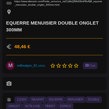
https://www.sibesoin.com/Petite_annonce_md7yWxQRi6rD6mPBxRjR_equerre
link
_menuisier_double_onglet_300mm.html
location_on
EQUERRE MENUISIER DOUBLE ONGLET
300MM
euro
48,46 €
M
star_border
star_border
star_border
star_border
star_border
millmatpro_42
chat
Chat
(1825)
photo_camera
tag
121503
WILMART
EQUERRE
MENUISIER
DOUBLE
ONGLET
OUTILLAGE
TIMENT
ESPACE