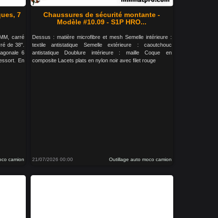
ues, 7
Chaussures de sécurité montante -
Modèle #10.09 - S1P HRO...
 MM, carré
Dessus : matière microfibre et mesh Semelle intérieure :
ré de 38".
textile antistatique Semelle extérieure : caoutchouc
xagonale 6
antistatique Doublure intérieure : maille Coque en
essort. En
composite Lacets plats en nylon noir avec filet rouge
moco camion
21/07/2026 00:00
Outillage auto moco camion