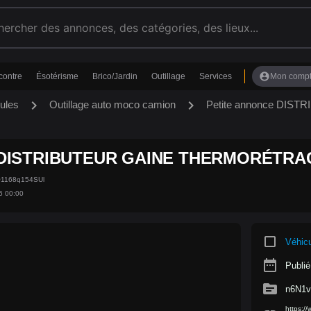
account_circle
contre
Ésotérisme
Brico/Jardin
Outillage
Services
Mon comp
chevron_right
chevron_right
ules
Outillage auto moco camion
Petite annonce DI
DISTRIBUTEUR GAINE THERMORÉTRA
Q1168q154SUl
6 00:00
crop_square
Véhic
date_range
Publié
source
n6N1v
https:/