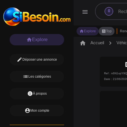
search
menu
0
home
looks_one
Explore
Top
Ren
home
Explore
home
chevron_right
Accueil
Véhic
edit
Déposer une annonce
Ref : n6N1vpY9
list
Les catégories
Date : 21/06/202
info
À propos
account_circle
Mon compte