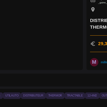
link
_gaine_
location_on
DISTRI
THERM
euro
29,3
M
mill
4
UTILAUTO
DISTRIBUTEUR
THERMOR
TRACTABLE
12-4M2
OUT