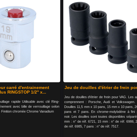
ur carré d'entrainement
Jeu de douilles d'étrier de frein p
us RINGSTOP 1/2'' x...
Jeu de douilles d'étrier de frein pour VAG. Les a
illage rapide Utilisable avec clé Ring-
comprennent : Porsche, Audi et Volkswagen. 
înement avec bille de verrouillage selon
Douilles 11,5 mm x 10 pans, 15 mm x 10 pans, 
 Finition chromée Chrome Vanadium
pans et 7 pans. En chrome-molybdène à fini 
noir. Les douilles sont toutes disponibles sépar
mm : n° de réf. 6721, 15 mm : n° de réf. 6986, 
de réf. 6985, 7 pans : n° de réf. 7517.