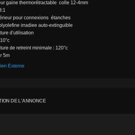
eur gaine thermorétractable  colle 12-4mm
3:1
ntérieur pour connexions  étanches
olyolefine irradiee auto-extinguible
ure d'utilisation
110°c
ture de retreint minimale : 120°c
ur 5m
ien Externe
TION DE L'ANNONCE