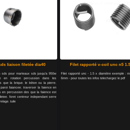
ds liaison filetée dia40
Filet rapporté v-coil unc n5 1.
n sds pour marteaux sds jusqu'a 950w
Filet rapporté unc - 1.5 x diamètre exemple : 
lise en rotation percussion dans les
6mm - pour toutes les infos telechargez le pdf
s que la brique. le béton ou la pierre.
paroi faiancee. traverser la faience en
is en percussion des que la faience est
filetee. foret centreur independant serre
relage. tuile