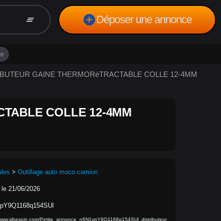
add_circle
Déposer une annonce
clear_all
te
STRIBUTEUR GAINE THERMORéTRACTABLE COLLE 12-4MM
CTABLE COLLE 12-4MM
ules
>
Outillage auto moco camion
 le 21/06/2026
pY9Q1168q154SUl
/www.sibesoin.com/Petite_annonce_n6N1vpY9Q1168q154SUl_distributeur