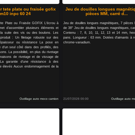
r tete plate ou fraisée gofix
Jeu de douilles longues magnétiq
m10 inpc 60 24
pièces MM, carré d...
ête Plate ou Fraisée GOFIX L'écrou à
Jeu de douilles longues magnétiques, 7 pièces
rmet d’assembler plusieurs éléments et
de 38" Jeu de douilles longues magnétiques, car
 la suite des vis ou des boulons. Les
Contenu : 7, 8, 10, 11, 12, 13 et 14 mm, he
roduit : Un filetage robuste sur des
pans. Longueur : 63 mm. Dotées d'aimants à r
 épaisseur ou résistance La pose en
chrome-vanadium.
 d’un seul côté dans des profilés, des
ons. La possibilité, en plus du rivetage
naisons de rivetage et de vissage de
 La garantie d’une résistance à des
ge élevés Aucun endommagement de la
Outillage auto moco camion
21/07/2026 00:00
Outillage auto 