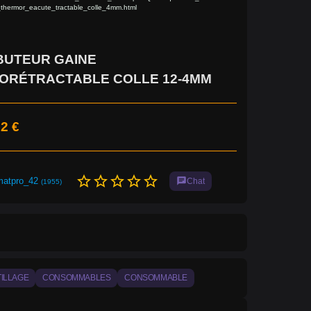
thermor_eacute_tractable_colle_4mm.html
BUTEUR GAINE
ORÉTRACTABLE COLLE 12-4MM
2 €
star_border
star_border
star_border
star_border
star_border
matpro_42
chat
Chat
(1955)
ILLAGE
CONSOMMABLES
CONSOMMABLE