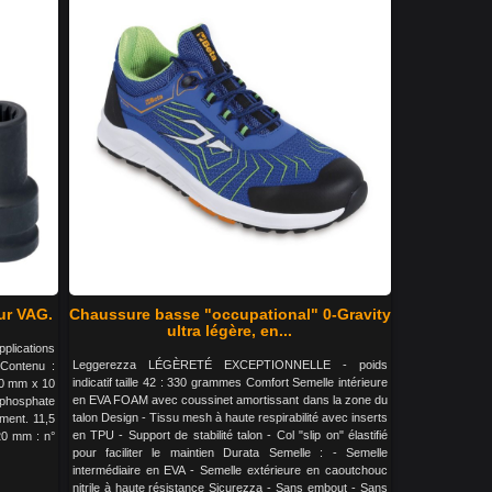
our VAG.
Chaussure basse "occupational" 0-Gravity
ultra légère, en...
pplications
Leggerezza LÉGÈRETÉ EXCEPTIONNELLE - poids
Contenu :
indicatif taille 42 : 330 grammes Comfort Semelle intérieure
20 mm x 10
en EVA FOAM avec coussinet amortissant dans la zone du
phosphate
talon Design - Tissu mesh à haute respirabilité avec inserts
ément. 11,5
en TPU - Support de stabilité talon - Col "slip on" élastifié
20 mm : n°
pour faciliter le maintien Durata Semelle : - Semelle
intermédiaire en EVA - Semelle extérieure en caoutchouc
nitrile à haute résistance Sicurezza - Sans embout - Sans