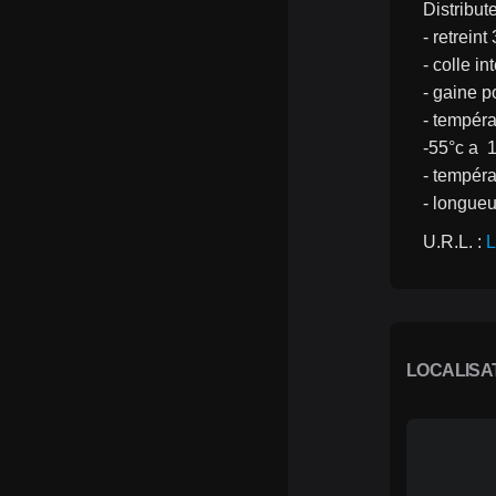
Distribut
- retreint 
- colle i
- gaine p
- températ
-55°c a  
- tempéra
- longue
U.R.L. : 
L
LOCALISA