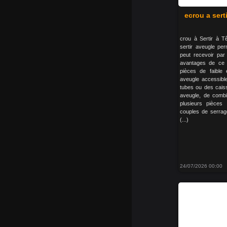
ecrou a serti
crou à Sertir à T
sertir aveugle pe
peut recevoir par
avantages de ce p
pièces de faible
aveugle accessible
tubes ou des caiss
aveugle, de combi
plusieurs pièces
couples de serra
(...)
24/07/2026 00:00