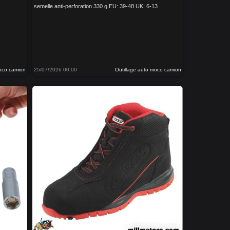
semelle anti-perforation 330 g EU: 39-48 UK: 6-13
moco camion
25/07/2026 00:00
Outillage auto moco camion