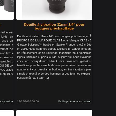
s
Douille à vibration 11mm 1/4'' pour
bougies préchauffage
redresser
Douille à vibration 11mm 14'' pour bougies préchauffage. À
livrés en
PROPOS DE LA MARQUE CLAS Notre Marque CLAS «?
 prise en
Garage Solutions?» basée en Savoie France, a été créée
ngeables :
en 1996. Nous sommes depuis toujours un acteur innovant
ermet de
de l’équipement et de l’outillage technique pour véhicules
ivre livrés
légers, utilitaires et poids lourds. Aujourd’hui, nous évoluons
e prise en
vers un écosystème offrant des solutions globales,
angeables :
bénéfique pour l’ensemble de nos partenaires. Nous nous
POS DE LA
adaptons à vos besoins et budgets, en étant toujours plus
?Garage
simple et réactif avec des hommes et des femmes experts,
ée en 1996
passionnés, au cœur (...)
moco camion
12/07/2026 00:00
Outillage auto moco camion