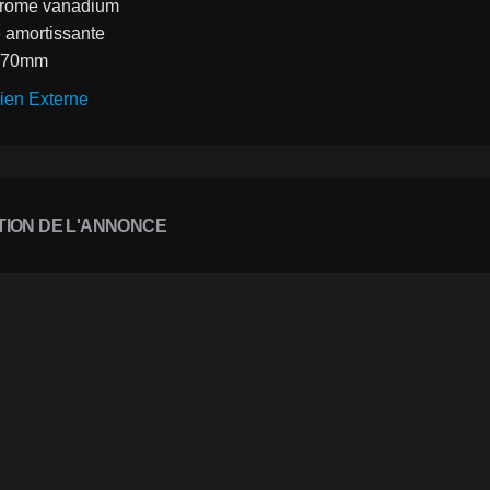
chrome vanadium
e amortissante
270mm 
ien Externe
TION DE L'ANNONCE