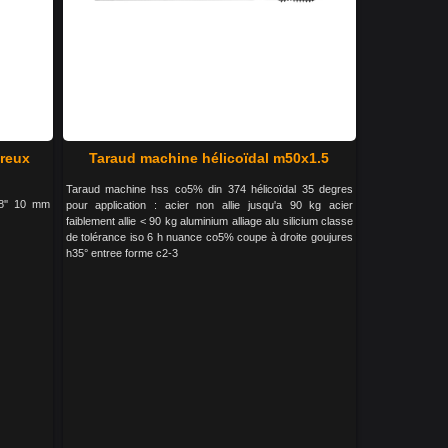
creux
Taraud machine hélicoïdal m50x1.5
Taraud machine hss co5% din 374 hélicoïdal 35 degres
38'' 10 mm
pour application : acier non allie jusqu'a 90 kg acier
faiblement allie < 90 kg aluminium alliage alu silicium classe
de tolérance iso 6 h nuance co5% coupe à droite goujures
h35° entree forme c2-3