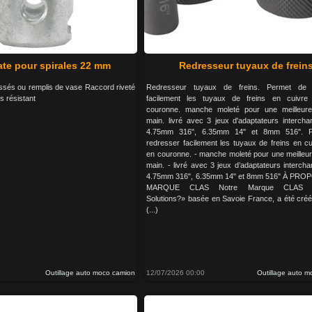
ate pour spirales 22 mm
Redresseur tuyaux de frein
ssés ou remplis de vase Raccord riveté
Redresseur tuyaux de freins. Permet de 
s résistant
facilement les tuyaux de freins en cuivre 
couronne. manche moleté pour une meilleure
main. livré avec 3 jeux d'adaptateurs intercha
4.75mm 316", 6.35mm 14" et 8mm 516". P
redresser facilement les tuyaux de freins en cu
en couronne. - manche moleté pour une meilleur
main. - livré avec 3 jeux d’adaptateurs interch
4.75mm 316", 6.35mm 14" et 8mm 516" À PRO
MARQUE CLAS Notre Marque CLAS «
Solutions?» basée en Savoie France, a été cré
(...)
Outillage auto moco camion
12/07/2026 00:00
Outillage auto 