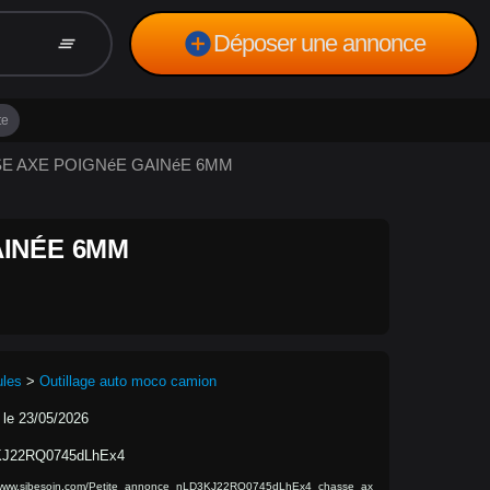
add_circle
Déposer une annonce
clear_all
te
SSE AXE POIGNéE GAINéE 6MM
AINÉE 6MM
ules
>
Outillage auto moco camion
 le 23/05/2026
KJ22RQ0745dLhEx4
//www.sibesoin.com/Petite_annonce_nLD3KJ22RQ0745dLhEx4_chasse_ax