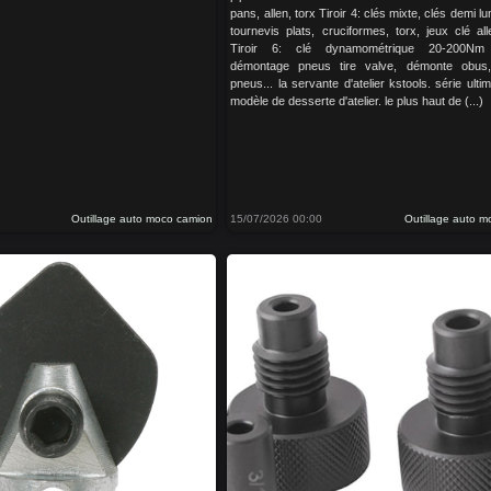
pans, allen, torx Tiroir 4: clés mixte, clés demi lu
tournevis plats, cruciformes, torx, jeux clé al
Tiroir 6: clé dynamométrique 20-200Nm 
démontage pneus tire valve, démonte obus
pneus... la servante d'atelier kstools. série ultim
modèle de desserte d'atelier. le plus haut de (...)
Outillage auto moco camion
15/07/2026 00:00
Outillage auto 