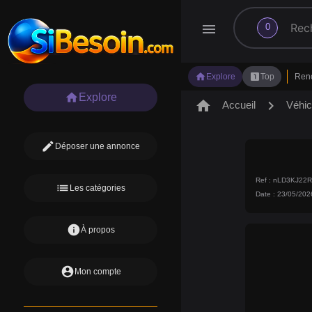
search
menu
0
home
looks_one
Explore
Top
Ren
home
Explore
home
chevron_right
Accueil
Véhic
edit
Déposer une annonce
Ref : nLD3KJ22
list
Les catégories
Date : 23/05/202
info
À propos
account_circle
Mon compte