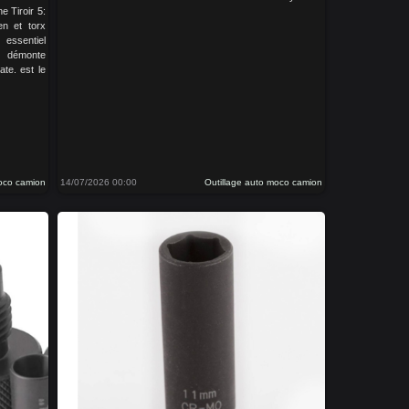
ne Tiroir 5:
len et torx
essentiel
, démonte
ate. est le
moco camion
14/07/2026 00:00
Outillage auto moco camion