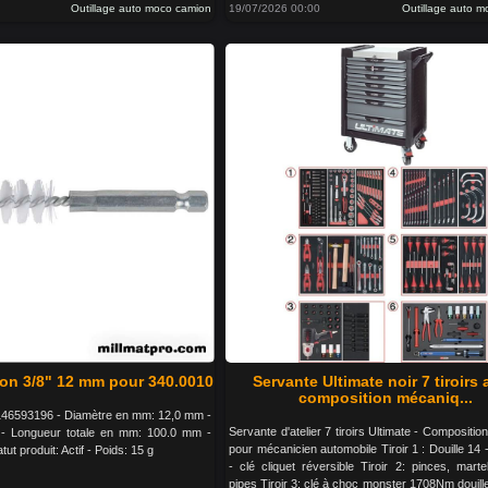
Outillage auto moco camion
19/07/2026 00:00
Outillage auto 
on 3/8" 12 mm pour 340.0010
Servante Ultimate noir 7 tiroirs
composition mécaniq...
46593196 - Diamètre en mm: 12,0 mm -
Servante d'atelier 7 tiroirs Ultimate - Composition
 - Longueur totale en mm: 100.0 mm -
pour mécanicien automobile Tiroir 1 : Douille 14 -
tut produit: Actif - Poids: 15 g
- clé cliquet réversible Tiroir 2: pinces, martel
pipes Tiroir 3: clé à choc monster 1708Nm douil