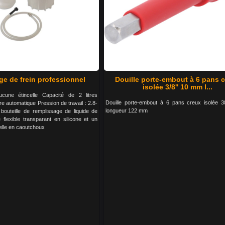
ge de frein professionnel
Douille porte-embout à 6 pans 
isolée 3/8'' 10 mm l...
cune étincelle Capacité de 2 litres
Douille porte-embout à 6 pans creux isolée 
 automatique Pression de travail : 2.8-
longueur 122 mm
bouteille de remplissage de liquide de
 flexible transparant en silicone et un
elle en caoutchoux