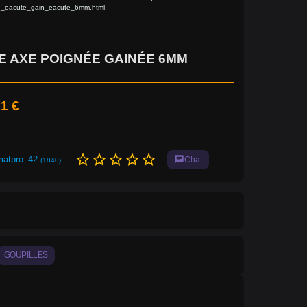
n_eacute_gain_eacute_6mm.html
 AXE POIGNÉE GAINÉE 6MM
1 €
star_border
star_border
star_border
star_border
star_border
matpro_42
chat
Chat
(1840)
GOUPILLES