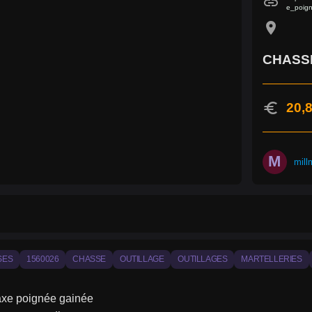
link
e_poig
location_on
CHASSE
euro
20,8
M
mill
SES
1560026
CHASSE
OUTILLAGE
OUTILLAGES
MARTELLERIES
xe poignée gainée