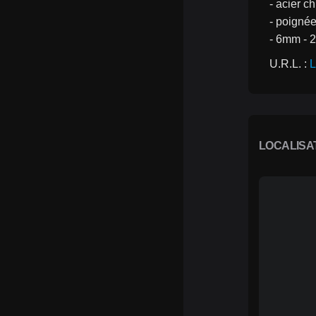
- acier 
- poigné
- 6mm - 
U.R.L. : 
L
LOCALISA