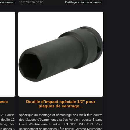
moco camion
18/07/2026 00:00
Outillage auto moco camion
 avec
Douille d’impact spéciale 1/2'' pour
plaques de centrage...
 231 outils
spécifique au montage et démontage des vis à tête courte
 douille 12
des plaques d’écartement vissées Version robuste 6 pans
lerie, clés
Carré d’entraînement selon DIN 3121 ISO 1174 Pour
les chocs 6
actionnement de machines Tête brunie Chrome-Molybdène