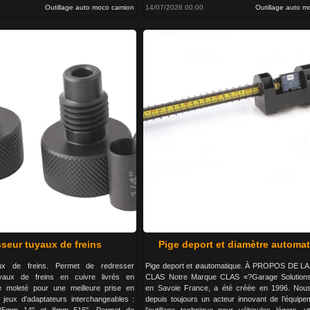
Outillage auto moco camion
14/07/2026 00:00
Outillage auto 
seur tuyaux de freins
Pige deport et diamètre automa
ux de freins. Permet de redresser
Pige deport et øautomatique. À PROPOS DE 
uyaux de freins en cuivre livrés en
CLAS Notre Marque CLAS «?Garage Solution
 moleté pour une meilleure prise en
en Savoie France, a été créée en 1996. No
 jeux d'adaptateurs interchangeables :
depuis toujours un acteur innovant de l’équipe