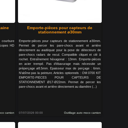
gaine
Emporte-pièces pour capteurs de
stationnement ø30mm
e courbure
Emporte-pièces pour capteurs de stationnement ø30mm.
scopes HD
Permet de percer les pare-chocs avant et arrière
directement au øadéquat pour la pose de détecteurs de
pare-chocs radars de recul. Compatible cliquet et clé à
rochet. Entraînement héxagonal : 13mm. Emporte-pièces
en acier trempé. Pas d'ébavurage mais nécessite un
préperçage ø8.5mm. Epaisseur max de perçage : 6mm.
N'abîme pas la peinture. Articles optionnels : OM 0700 KIT
EMPORTE-PIECES POUR CAPTEURS DE
STATIONNEMENT Ø17-Ø22mm. Permet de percer les
pare-chocs avant et arrière directement au diamètre (...)
moco camion
07/07/2026 00:00
Outillage auto moco camion