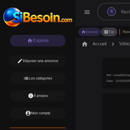
search
menu
0
home
looks_one
Explore
Top
Ren
home
Explore
home
chevron_right
Accueil
Véhic
edit
Déposer une annonce
Ref : nnsw6D1c
list
Les catégories
Date : 12/05/202
info
À propos
account_circle
Mon compte