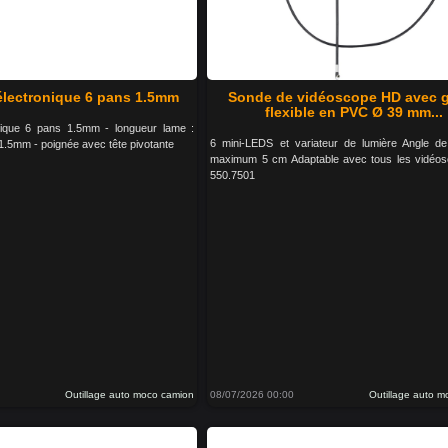
électronique 6 pans 1.5mm
Sonde de vidéoscope HD avec 
flexible en PVC Ø 39 mm...
nique 6 pans 1.5mm - longueur lame :
6 mini-LEDS et variateur de lumière Angle d
1.5mm - poignée avec tête pivotante
maximum 5 cm Adaptable avec tous les vidéo
550.7501
Outillage auto moco camion
08/07/2026 00:00
Outillage auto 