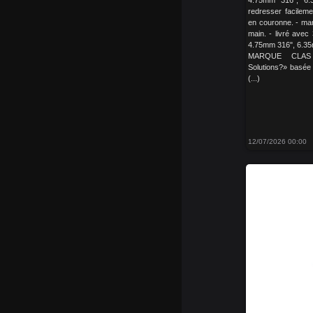
4.75mm 316", 6
redresser facileme
en couronne. - man
main. - livré avec
4.75mm 316", 6.3
MARQUE CLAS 
Solutions?» basée
(...)
12/07/2026 00:00