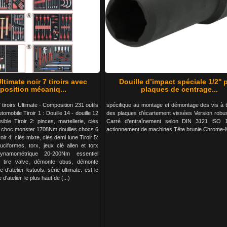
ltimate noir 7 tiroirs avec
Douille d’impact spéciale 1/2'' 
osition mécaniq...
plaques de centrage...
 tiroirs Ultimate - Composition 231 outils
spécifique au montage et démontage des vis à t
omobile Tiroir 1 : Douille 14 - douille 12
des plaques d’écartement vissées Version robu
sible Tiroir 2: pinces, martellerie, clés
Carré d’entraînement selon DIN 3121 ISO 
é à choc monster 1708Nm douilles chocs 6
actionnement de machines Tête brunie Chrome
roir 4: clés mixte, clés demi lune Tiroir 5:
ruciformes, torx, jeux clé allen et torx
ynamométrique 20-200Nm essentiel
 tire valve, démonte obus, démonte
 d'atelier kstools. série ultimate. est le
'atelier. le plus haut de (...)