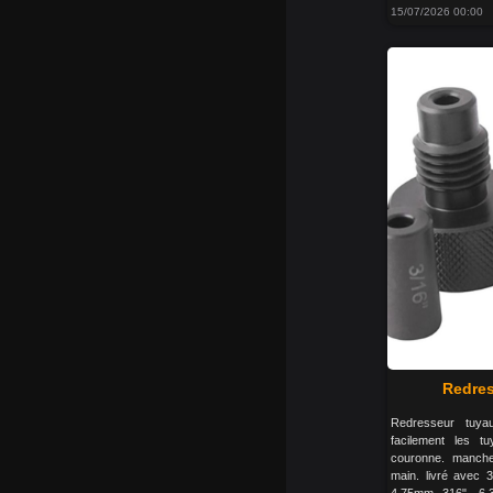
15/07/2026 00:00
Redres
Redresseur tuya
facilement les t
couronne. manche
main. livré avec 3