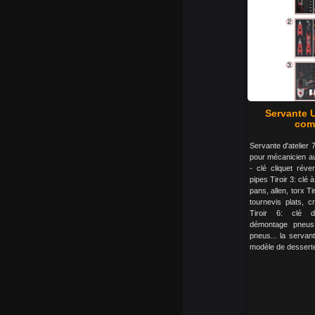
Servante U
comp
Servante d'atelier 7
pour mécanicien aut
- clé cliquet réver
pipes Tiroir 3: cl
pans, allen, torx Ti
tournevis plats, c
Tiroir 6: clé d
démontage pneus
pneus... la servante
modèle de desserte d