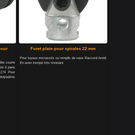
pour
Foret plate pour spirales 22 mm
Pour tuyaux encrassés ou remplis de vase Raccord riveté
ête courte
En acier trempé très résistant
ste 6 pans
1174 Pour
-Molybdène