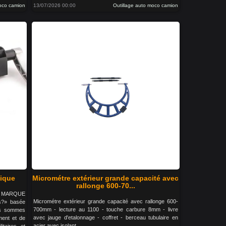
moco camion
13/07/2026 00:00
Outillage auto moco camion
tique
Micrométre extérieur grande capacité avec
rallonge 600-70...
LA MARQUE
Micrométre extérieur grande capacité avec rallonge 600-
s?» basée
700mm - lecture au 1100 - touche carbure 8mm - livre
us sommes
avec jauge d'etalonnage - coffret - berceau tubulaire en
ment et de
acier avec isolant