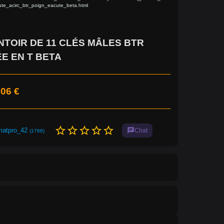
ute_acirc_btr_poign_eacute_beta.html
TOIR DE 11 CLÉS MÂLES BTR
E EN T BETA
,06 €
star_border
star_border
star_border
star_border
star_border
matpro_42
chat
Chat
(1768)