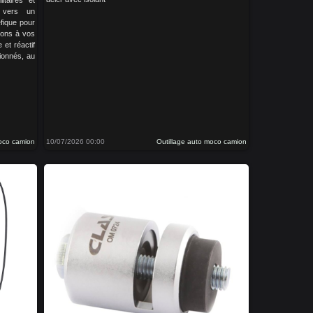
litaires et
s vers un
fique pour
tons à vos
 et réactif
ionnés, au
moco camion
10/07/2026 00:00
Outillage auto moco camion