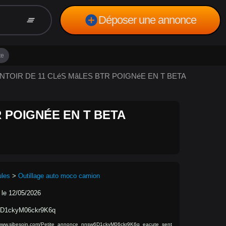
add_circle
Déposer une annonce
clear_all
te
SENTOIR DE 11 CLéS MâLES BTR POIGNéE EN T BETA
 POIGNÉE EN T BETA
ules
>
Outillage auto moco camion
 le 12/05/2026
D1ckyM06ckr9K6q
/www.sibesoin.com/Petite_annonce_nnsw6D1ckyM06ckr9K6q_eacute_sent