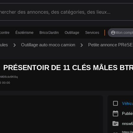
account_circle
contre
Ésotérisme
Brico/Jardin
Outillage
Services
Mon comp
chevron_right
chevron_right
ules
Outillage auto moco camion
Petite annonce PRé
PRÉSENTOIR DE 11 CLÉS MÂLES BTR
kyM06ckr9K6q
6 00:00
crop_square
Véhic
date_range
Publié
source
nnsw6
https:/