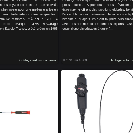
.35mm 14" et 8mm 516". Permet de
l’outillage technique pour véhicules légers, uti
nt les tuyaux de freins en cuivre livrés
poids lourds. Aujourd’hui, nous évoluon
che moleté pour une meilleure prise en
écosystème offrant des solutions globales, béné
 3 jeux d’adaptateurs interchangeables :
l’ensemble de nos partenaires. Nous nous adap
5mm 14" et 8mm 516" À PROPOS DE LA
besoins et budgets, en étant toujours plus simple
Notre Marque CLAS «?Garage
avec des hommes et des femmes experts, pass
 en Savoie France, a été créée en 1996
cœur d’une digitalisation à votre (...)
Outillage auto moco camion
11/07/2026 00:00
Outillage auto 