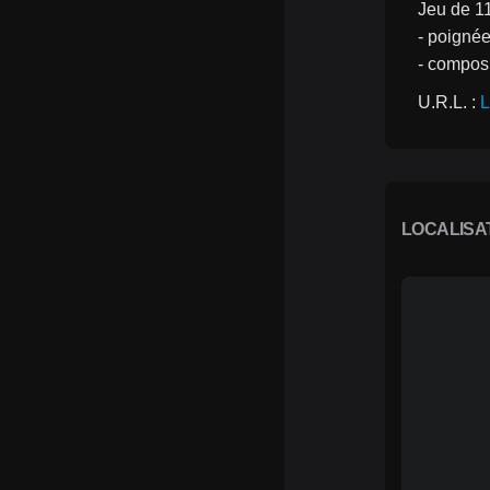
Jeu de 11
- poigné
- composi
U.R.L. : 
L
LOCALISA