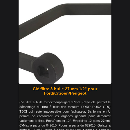
Clé filtre à huile 27 mm 1/2" pour
Ford/Citroen/Peugeot
Clé filtre à huile fordcitroenpeugeot 27mm. Cette clé permet le
démontage du filtre à huile des moteurs FORD DURATORQ
TDCI qui reste inaccessible pour l'utilisateur. Sa forme en U
permet de contourner les organes gênants pour démonter
facilement le filtre. Entraînement 12". Empreinte 12 pans 27mm.
C-Max à partir du 042010, Focus à partir du 072010, Galaxy à