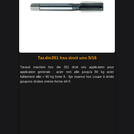
Tar.din351 hss droit unc 5/16
Taraud machine hss din 351 droit unc application pour
application generale : acier non allie jusqu'a 80 kg acier
faiblement allie < 90 kg fonte ft . fgs nuance hss coupe à droite
goujures droites entree forme d4-5