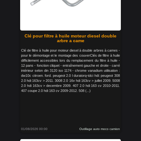
Clé pour filtre à huile moteur diesel double
arbre a came
Clé de filtre à huile pour moteur diesel à double arbres à cames -
pour le démontage et le montage des couverClés de filtre à huile
difficilement accessibles lors du remplacement du filtre à huile -
12 pans - fonction cliquet - entraînement gauche et droite - carré
intérieur selon din 3120 iso 1174 - chrome vanadium utilisation :
dw10c citroen. ford. peugeot 2.0 l duratorq-tdci hdi: peugeot 308
2.0 hdi 163cv > 2011. 3008 2.0 16v hdi 163cv > juillet 2009. 5008
2.0 hdi 163cv > decembre 2009. 407 2.0 hdi 163 cv 2010-2011.
407 coupe 2.0 hdi 163 cv 2009-2012. 508 (...)
01/08/2026 00:00
Outillage auto moco camion