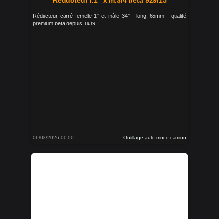
Réducteur f.1" x m.3/4 beta 929/15
Réducteur carré femelle 1" et mâle 34'' - long: 65mm - qualité
premium beta depuis 1939
06/08/2026 00:00
Outillage auto moco camion