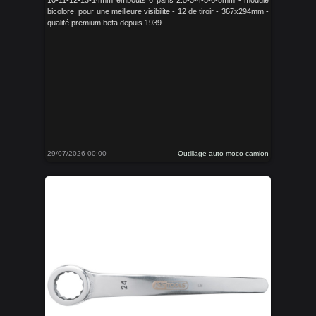
10-11-12-13-14mm embouts 6 pans 2.5-3-4-5-6-8mm - module
bicolore. pour une meilleure visibilite - 12 de tiroir - 367x294mm -
qualité premium beta depuis 1939
29/07/2026 00:00
Outillage auto moco camion