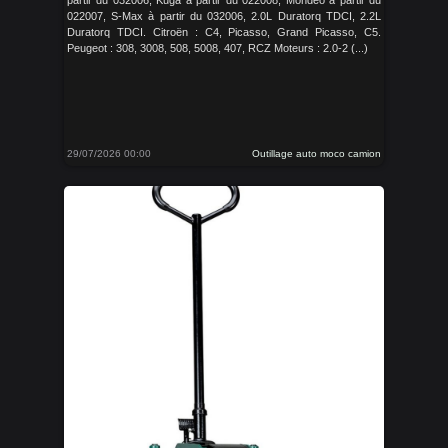
partir du 032006, Kuga à partir du 022008, Mondeo à partir du
022007, S-Max à partir du 032006, 2.0L Duratorq TDCI, 2.2L
Duratorq TDCI. Citroën : C4, Picasso, Grand Picasso, C5.
Peugeot : 308, 3008, 508, 5008, 407, RCZ Moteurs : 2.0-2 (...)
29/07/2026 00:00
Outillage auto moco camion