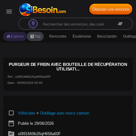
Déposer une annonce
menu
search
clear_all
0
home
looks_one
Explore
Top
Rencontre
Ésotérisme
Brico/Jardin
Outilla
PURGEUR DE FREIN AVEC BOUTEILLE DE RÉCUPÉRATION
UTILISATI...
Ref : o0f81Mt8b26qH658a60F
Date : 29/06/2026 00:00
crop_square
Véhicules
>
Outillage auto moco camion
date_range
Publié le 29/06/2026
source
o0f81Mt8b26qH658a60F