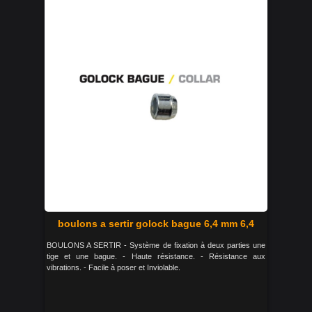
boulons a sertir golock bague 6,4 mm 6,4
BOULONS A SERTIR - Système de fixation à deux parties une
tige et une bague. - Haute résistance. - Résistance aux
vibrations. - Facile à poser et Inviolable.