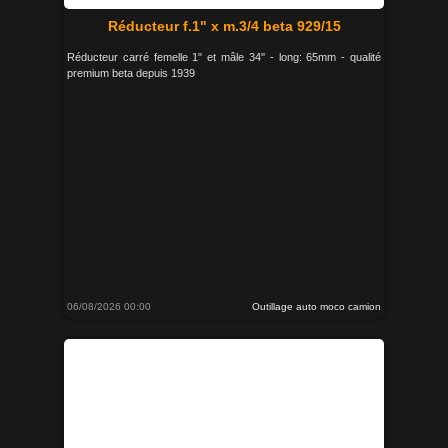
Réducteur f.1" x m.3/4 beta 929/15
Réducteur carré femelle 1" et mâle 34'' - long: 65mm - qualité
premium beta depuis 1939
06/08/2026 00:00
Outillage auto moco camion