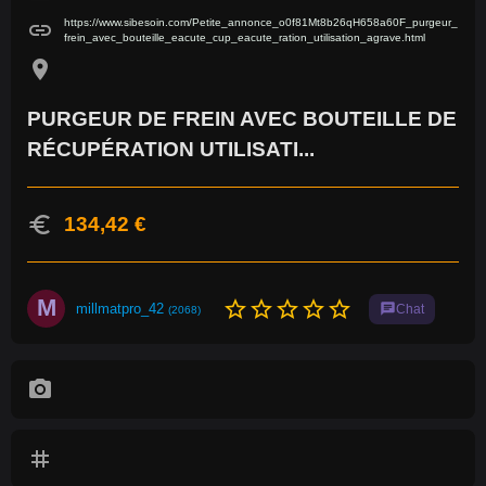
https://www.sibesoin.com/Petite_annonce_o0f81Mt8b26qH658a60F_purgeur_
link
frein_avec_bouteille_eacute_cup_eacute_ration_utilisation_agrave.html
location_on
PURGEUR DE FREIN AVEC BOUTEILLE DE
RÉCUPÉRATION UTILISATI...
euro
134,42 €
M
star_border
star_border
star_border
star_border
star_border
millmatpro_42
chat
Chat
(2068)
photo_camera
tag