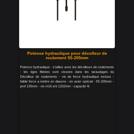
Potence hydraulique pour décolleur de
roulement 55-205mm
Potence hydraulique - s'utilise avec les décolleurs de roulements
- les tiges filetees sont vissees dans les taraudages du
Décolleur de roulements - vis de force hydraulique incluse -
faible force a mettre en diauvre - en acier spécial - 55-205mm -
prof 135mm - vis m16 ent 1332mm - capacité 4t