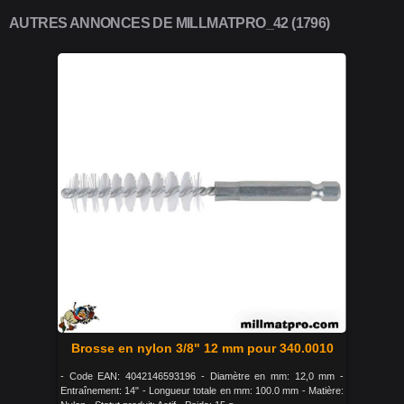
AUTRES ANNONCES DE MILLMATPRO_42 (1796)
Brosse en nylon 3/8" 12 mm pour 340.0010
- Code EAN: 4042146593196 - Diamètre en mm: 12,0 mm -
Entraînement: 14" - Longueur totale en mm: 100.0 mm - Matière: