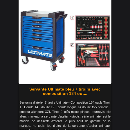
Servante Ultimate bleu 7 tiroirs avec
composition 184 out...
Servante d'atelier 7 tiroirs Ultimate - Composition 184 outils Tiroir
1 : Douille 14 - douille 12 - douille longue 14 douille torx femelle -
embout allen torx XZN Tiroir 2: clés mixte, pinces, tournevis, cle
allen, marteau la servante d'atelier kstools. série ultimate. est le
modèle de desserte d'atelier. le plus haut de gamme de la
marque. ks tools. les tiroirs de la servante d'atelier ultimate,