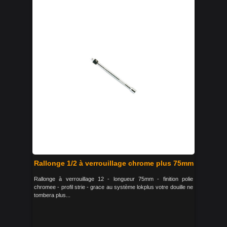
Rallonge 1/2 à verrouillage chrome plus 75mm
Rallonge à verrouillage 12 - longueur 75mm - finition polie
chromee - profil strie - grace au système lokplus votre douille ne
tombera plus...