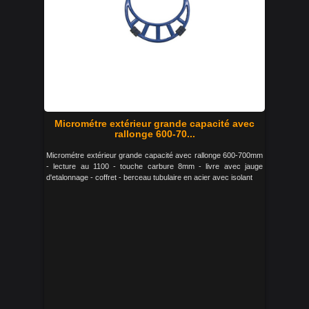
Micrométre extérieur grande capacité avec
rallonge 600-70...
Micrométre extérieur grande capacité avec rallonge 600-700mm
- lecture au 1100 - touche carbure 8mm - livre avec jauge
d'etalonnage - coffret - berceau tubulaire en acier avec isolant