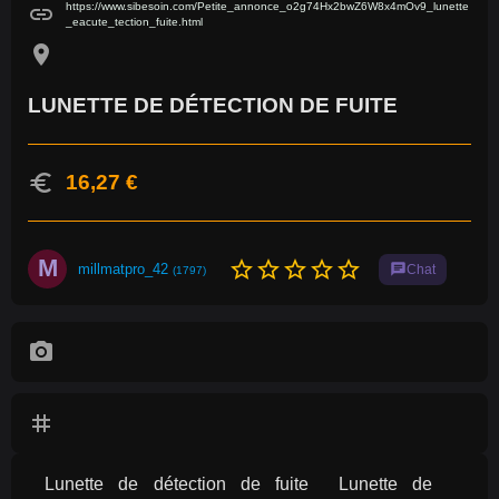
https://www.sibesoin.com/Petite_annonce_o2g74Hx2bwZ6W8x4mOv9_lunette
link
_eacute_tection_fuite.html
location_on
LUNETTE DE DÉTECTION DE FUITE
euro
16,27 €
M
star_border
star_border
star_border
star_border
star_border
millmatpro_42
chat
Chat
(1797)
photo_camera
tag
Lunette de détection de fuite  Lunette de 