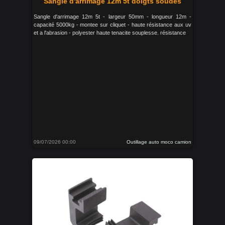
Sangle d'arrimage 12m 5t doigts soudes
Sangle d'arrimage 12m 5t - largeur 50mm - longueur 12m -
capacité 5000kg - montee sur cliquet - haute résistance aux uv
et a l'abrasion - polyester haute tenacite souplesse. résistance
09/07/2026 00:00
Outillage auto moco camion