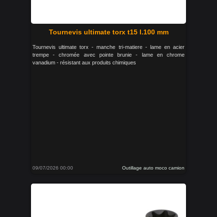
Tournevis ultimate torx t15 l.100 mm
Tournevis ultimate torx - manche tri-matiere - lame en acier
trempe - chromée avec pointe brunie - lame en chrome
vanadium - résistant aux produits chimiques
09/07/2026 00:00
Outillage auto moco camion