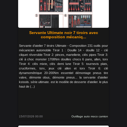
Servante Ultimate noir 7 tiroirs avec
composition mécaniq...
Servante d'atelier 7 tiroirs Ultimate - Composition 231 outils pour
mécanicien automobile Tiroir 1 : Douille 14 - douille 12 - clé
cliquet réversible Tiroir 2: pinces, martellerie, clés pipes Tiroir 3:
clé à choc monster 1708Nm douilles chocs 6 pans, allen, torx
Tiroir 4: clés mixte, clés demi lune Tiroir 5: tournevis plats,
cruciformes, torx, jeux clé allen et torx Tiroir 6: clé
dynamométrique 20-200Nm essentiel démontage pneus tire
valve, démonte obus, démonte pneus... la servante d'atelier
kstools. série ultimate. est le modèle de desserte d'atelier. le plus
haut de (...)
15/07/2026 00:00
Outillage auto moco camion