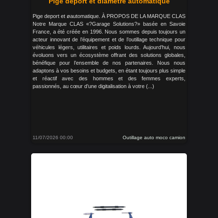
Pige deport et diamètre automatique
Pige deport et øautomatique. À PROPOS DE LA MARQUE CLAS
Notre Marque CLAS «?Garage Solutions?» basée en Savoie
France, a été créée en 1996. Nous sommes depuis toujours un
acteur innovant de l’équipement et de l’outillage technique pour
véhicules légers, utilitaires et poids lourds. Aujourd’hui, nous
évoluons vers un écosystème offrant des solutions globales,
bénéfique pour l’ensemble de nos partenaires. Nous nous
adaptons à vos besoins et budgets, en étant toujours plus simple
et réactif avec des hommes et des femmes experts,
passionnés, au cœur d’une digitalisation à votre (...)
11/07/2026 00:00
Outillage auto moco camion