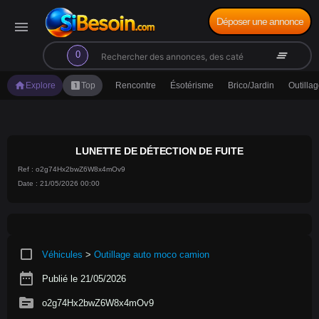
Déposer une annonce
menu
search
clear_all
0
home
looks_one
Explore
Top
Rencontre
Ésotérisme
Brico/Jardin
Outilla
LUNETTE DE DÉTECTION DE FUITE
Ref : o2g74Hx2bwZ6W8x4mOv9
Date : 21/05/2026 00:00
crop_square
Véhicules
>
Outillage auto moco camion
date_range
Publié le 21/05/2026
source
o2g74Hx2bwZ6W8x4mOv9