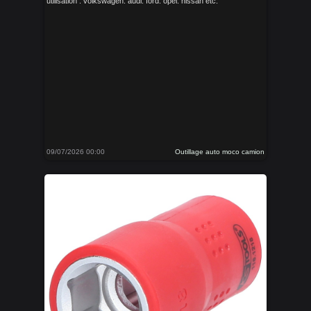
utilisation : volkswagen. audi. ford. opel. nissan etc.
09/07/2026 00:00
Outillage auto moco camion