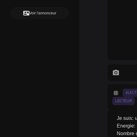
contact_mail
Voir l'annonceur
photo_camera
tag
éLECT
LECTEUR
Je suis: 
Energie:
Nombre de