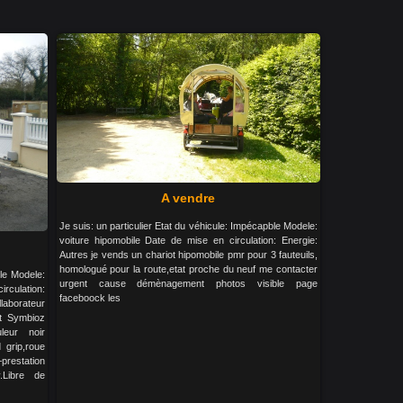
A vendre
Je suis: un particulier Etat du véhicule: Impécapble Modele:
voiture hipomobile Date de mise en circulation: Energie:
Autres je vends un chariot hipomobile pmr pour 3 fauteuils,
homologué pour la route,etat proche du neuf me contacter
ble Modele:
urgent cause démènagement photos visible page
culation:
faceboock les
laborateur
t Symbioz
leur noir
d grip,roue
restation
.Libre de