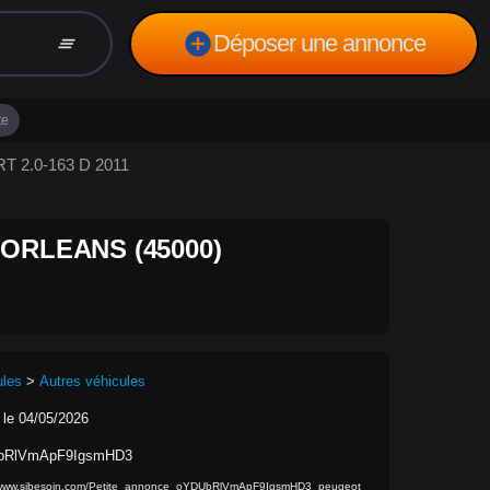
add_circle
Déposer une annonce
clear_all
te
T 2.0-163 D 2011
 ORLEANS (45000)
ules
>
Autres véhicules
 le 04/05/2026
bRlVmApF9IgsmHD3
//www.sibesoin.com/Petite_annonce_oYDUbRlVmApF9IgsmHD3_peugeot_