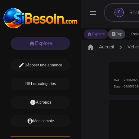
search
menu
0
home
looks_one
Explore
Top
Ren
home
Explore
home
chevron_right
Accueil
Véhic
edit
Déposer une annonce
Ref : oYDUbRlV
list
Les catégories
Date : 04/05/202
info
À propos
account_circle
Mon compte