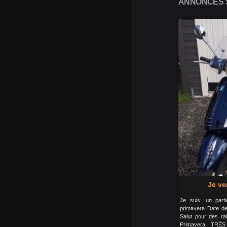
ANNONCES S
Je ve
Je suis: un parti
primavera Date de
Salut pour des r
Primavera, TRÈ