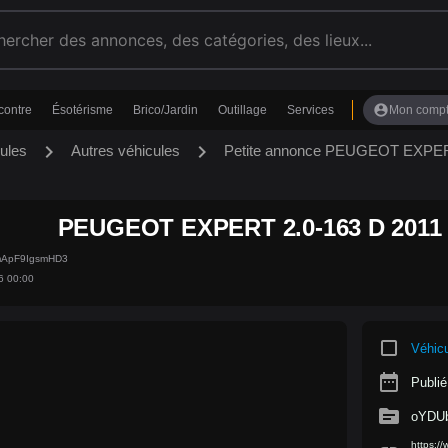
account_circle
contre
Ésotérisme
Brico/Jardin
Outillage
Services
Mon comp
chevron_right
chevron_right
ules
Autres véhicules
Petite annonce PEUGEOT EXPER
PEUGEOT EXPERT 2.0-163 D 2011
mApF9IgsmHD3
6 00:00
crop_square
Véhic
date_range
Publié
source
oYDU
https: