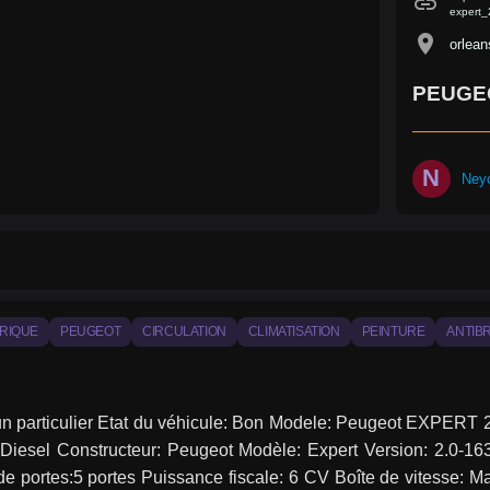
link
expert
location_on
orlean
PEUGEO
N
Ney
RIQUE
PEUGEOT
CIRCULATION
CLIMATISATION
PEINTURE
ANTIB
un particulier Etat du véhicule: Bon Modele: Peugeot EXPERT 2
 Diesel Constructeur: Peugeot Modèle: Expert Version: 2.0-1
 portes:5 portes Puissance fiscale: 6 CV Boîte de vitesse: Man