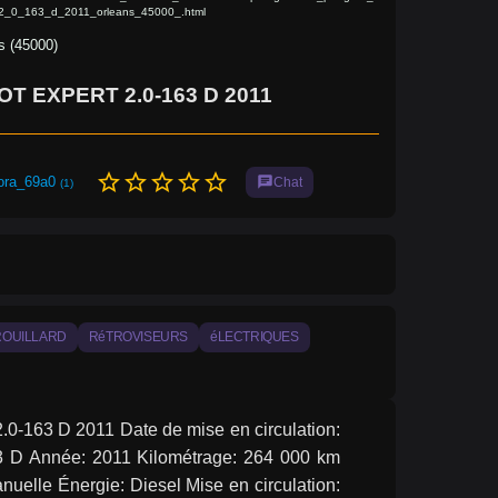
_2_0_163_d_2011_orleans_45000_.html
s (45000)
T EXPERT 2.0-163 D 2011
star_border
star_border
star_border
star_border
star_border
ora_69a0
chat
Chat
(1)
ROUILLARD
RéTROVISEURS
éLECTRIQUES
.0-163 D 2011 Date de mise en circulation: 
63 D Année: 2011 Kilométrage: 264 000 km 
uelle Énergie: Diesel Mise en circulation: 