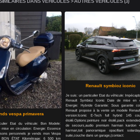
IMILAIRES DANS VÉHICULES > AUTRES VÉHICULES (3)
Renault symbioz iconic
Je suis: un particulier Etat du véhicule: Impécap
Renault Symbioz Iconic Date de mise en cir
Energie: Hybride Garantie: Sous garantie col
Renault propose à la vente un modele Renaul
nds vespa primavera
version:Iconic E-Tech full hybrid 145 cou
étoilé.Options:peinture noir étoilé,pack extende
culier Etat du véhicule: Bon Modele:
de secours,audio premium harman kardon +p
 mise en circulation: Energie: Essence
harman,toit panoramique opacifiant solarday
aisons personnels je vends mon Vespa
suite,couche dans un garage,(contact:
S BON ÉTAT Kilométrage: 6 500 km