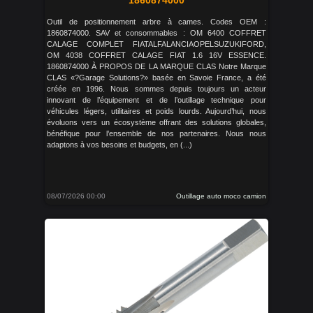
1860874000
Outil de positionnement arbre à cames. Codes OEM :
1860874000. SAV et consommables : OM 6400 COFFRET
CALAGE COMPLET FIATALFALANCIAOPELSUZUKIFORD,
OM 4038 COFFRET CALAGE FIAT 1.6 16V ESSENCE.
1860874000 À PROPOS DE LA MARQUE CLAS Notre Marque
CLAS «?Garage Solutions?» basée en Savoie France, a été
créée en 1996. Nous sommes depuis toujours un acteur
innovant de l’équipement et de l’outillage technique pour
véhicules légers, utilitaires et poids lourds. Aujourd’hui, nous
évoluons vers un écosystème offrant des solutions globales,
bénéfique pour l’ensemble de nos partenaires. Nous nous
adaptons à vos besoins et budgets, en (...)
08/07/2026 00:00
Outillage auto moco camion