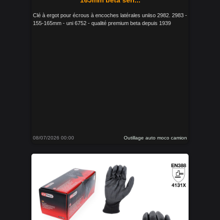
165mm beta séri...
Clé à ergot pour écrous à encoches latérales uniiso 2982. 2983 -
155-165mm - uni 6752 - qualité premium beta depuis 1939
08/07/2026 00:00
Outillage auto moco camion