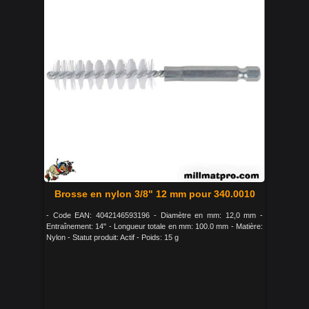
Brosse en nylon 3/8" 12 mm pour 340.0010
- Code EAN: 4042146593196 - Diamètre en mm: 12,0 mm -
Entraînement: 14" - Longueur totale en mm: 100.0 mm - Matière:
Nylon - Statut produit: Actif - Poids: 15 g