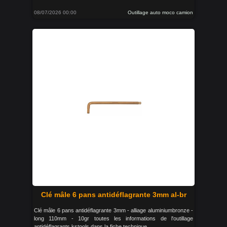
08/07/2026 00:00
Outillage auto moco camion
Clé mâle 6 pans antidéflagrante 3mm al-br
Clé mâle 6 pans antidéflagrante 3mm - alliage aluminiumbronze -
long 110mm - 10gr toutes les informations de l'outillage
antidéflagrants kstools dans la fiche technique