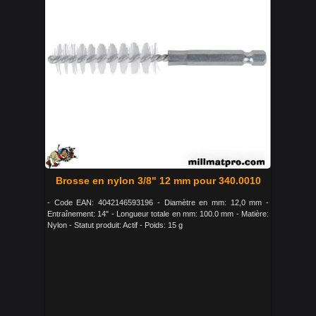
Brosse en nylon 3/8" 12 mm pour 340.0010
- Code EAN: 4042146593196 - Diamètre en mm: 12,0 mm -
Entraînement: 14" - Longueur totale en mm: 100.0 mm - Matière:
Nylon - Statut produit: Actif - Poids: 15 g