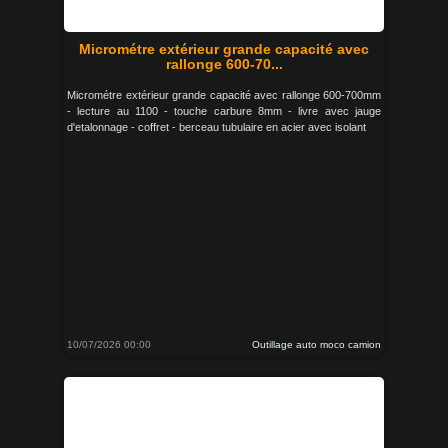
Micrométre extérieur grande capacité avec
rallonge 600-70...
Micrométre extérieur grande capacité avec rallonge 600-700mm
- lecture au 1100 - touche carbure 8mm - livre avec jauge
d'etalonnage - coffret - berceau tubulaire en acier avec isolant
10/07/2026 00:00
Outillage auto moco camion