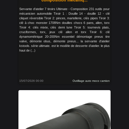
composition mécaniq...
Servante d'atelier 7 tiroirs Ultimate - Composition 231 outils pour
mécanicien automobile Tiroir 1 : Douille 14 - douille 12 - clé
cliquet réversible Tiroir 2: pinces, martellerie, clés pipes Tiroir 3:
clé à choc monster 1708Nm douilles chocs 6 pans, allen, torx
Tiroir 4: clés mixte, clés demi lune Tiroir 5: tournevis plats,
cruciformes, torx, jeux clé allen et torx Tiroir 6: clé
dynamométrique 20-200Nm essentiel démontage pneus tire
valve, démonte obus, démonte pneus... la servante d'atelier
kstools. série ultimate. est le modèle de desserte d'atelier. le plus
haut de (...)
15/07/2026 00:00
Outillage auto moco camion