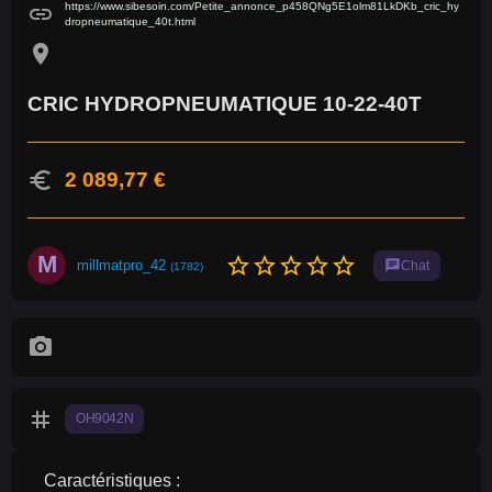
https://www.sibesoin.com/Petite_annonce_p458QNg5E1olm81LkDKb_cric_hy
link
dropneumatique_40t.html
location_on
CRIC HYDROPNEUMATIQUE 10-22-40T
euro
2 089,77 €
M
star_border
star_border
star_border
star_border
star_border
millmatpro_42
chat
Chat
(1782)
photo_camera
tag
OH9042N
Caractéristiques :