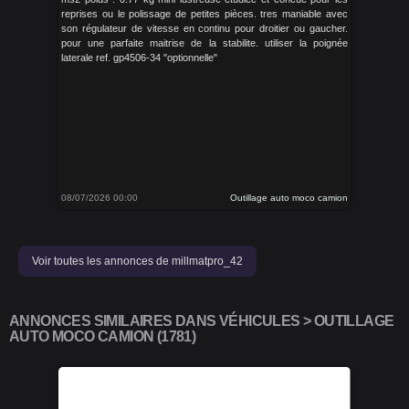
reprises ou le polissage de petites pièces. tres maniable avec
son régulateur de vitesse en continu pour droitier ou gaucher.
pour une parfaite maitrise de la stabilite. utiliser la poignée
laterale ref. gp4506-34 "optionnelle"
08/07/2026 00:00
Outillage auto moco camion
Voir toutes les annonces de millmatpro_42
ANNONCES SIMILAIRES DANS VÉHICULES > OUTILLAGE
AUTO MOCO CAMION (1781)