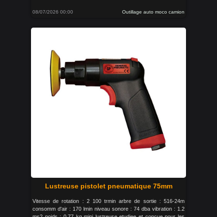
08/07/2026 00:00
Outillage auto moco camion
Lustreuse pistolet pneumatique 75mm
Vitesse de rotation : 2 100 trmin arbre de sortie : 516-24m
consomm d'air : 170 lmin niveau sonore : 74 dba vibration : 1.2
ms2 poids : 0.77 kg mini lustreuse etudiee et concue pour les