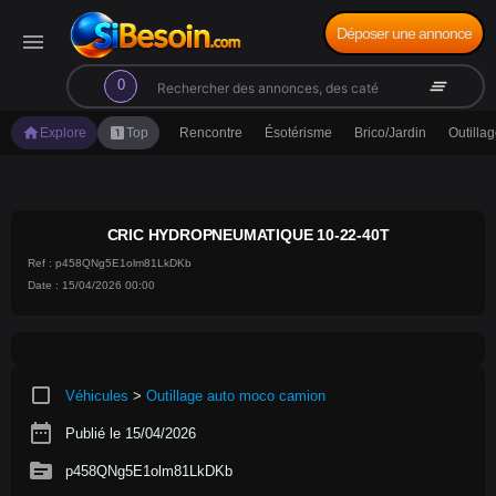
Déposer une annonce
menu
search
clear_all
0
home
looks_one
Explore
Top
Rencontre
Ésotérisme
Brico/Jardin
Outilla
CRIC HYDROPNEUMATIQUE 10-22-40T
Ref : p458QNg5E1olm81LkDKb
Date : 15/04/2026 00:00
crop_square
Véhicules
>
Outillage auto moco camion
date_range
Publié le 15/04/2026
source
p458QNg5E1olm81LkDKb