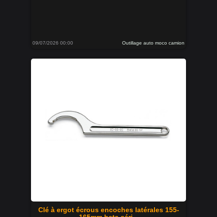
09/07/2026 00:00
Outillage auto moco camion
Clé à ergot écrous encoches latérales 155-