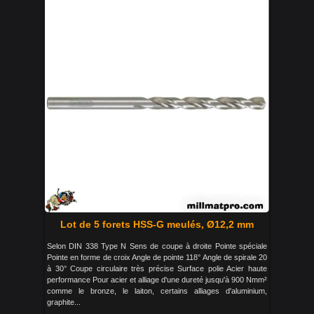
Lot de 5 forets HSS-G meulés, Ø12,2 mm
Selon DIN 338 Type N Sens de coupe à droite Pointe spéciale
Pointe en forme de croix Angle de pointe 118° Angle de spirale 20
à 30° Coupe circulaire très précise Surface polie Acier haute
performance Pour acier et alliage d'une dureté jusqu'à 900 Nmm²
comme le bronze, le laiton, certains alliages d'aluminium,
graphite...