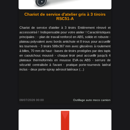
Chariot de service d'atelier gris à 3 tiroirs
RSC51-A
Chariot de service d'atelier à 3 tiroirs Entièrement rénové et
accessoirisé ! Indispensable pour votre atelier ! Caractéristiques
principales : - plan de travail renforcé en ABS, solide et robuste -
plateau polyvalent avec bords antichute et 8 trous pour accueillir
les tournevis - 3 tiroirs 588x367 mm avec glissières à roulement
à billes, 70 mm de haut - bases de tiroirs protégées par des tapis
en caoutchouc moussé - chaque tiroir peut accueillir jusqu'à 4
plateaux thermoformés en mousse EVA ou ABS - serrure de
sécurité centralisée à l'avant - pratique porte-tournevis latéral
inclus - deux porte-spray aérosol latéraux (...)
08/07/2026 00:00
Outillage auto moco camion