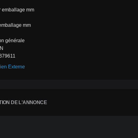
r emballage mm
 emballage mm
on générale
AN
379611
ien Externe
TION DE L'ANNONCE