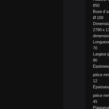
850
Buse d´a
Ø 100
Dimensi
2790 x 1
dimensio
Longueu
70
Largeur 
80
Épaisseu
pièce m
12
Épaisseu
pièce m
45
Plaqueus