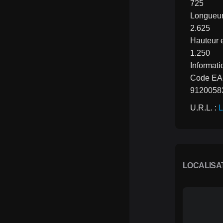
725
Longueu
2.625
Hauteur
1.250
Informati
Code E
9120058
U.R.L. : 
L
LOCALISA