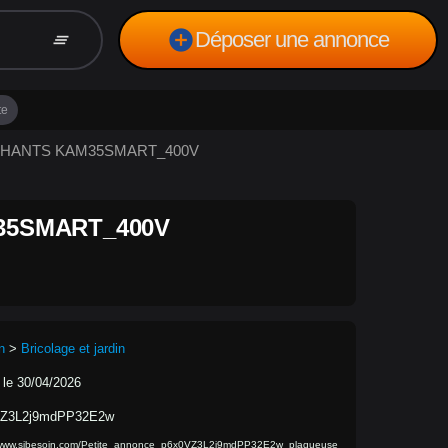
add_circle
Déposer une annonce
clear_all
te
E CHANTS KAM35SMART_400V
35SMART_400V
n
>
Bricolage et jardin
 le 30/04/2026
VZ3L2j9mdPP32E2w
/www.sibesoin.com/Petite_annonce_p6x0VZ3L2j9mdPP32E2w_plaqueuse