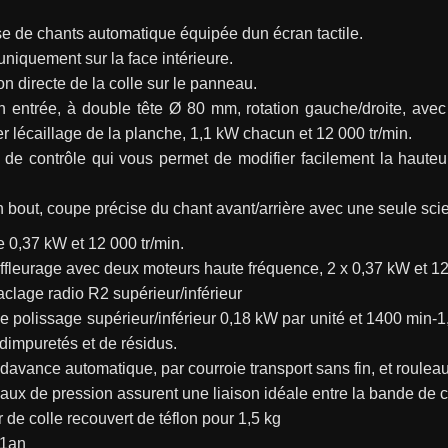
e de chants automatique équipée dun écran tactile.
niquement sur la face intérieure.
on directe de la colle sur le panneau.
n entrée, à double tête Ø 80 mm, rotation gauche/droite, ave
er lécaillage de la planche, 1,1 kW chacun et 12 000 tr/min.
e contrôle qui vous permet de modifier facilement la hauteur 
bout, coupe précise du chant avant/arrière avec une seule scie
 0,37 kW et 12 000 tr/min.
fleurage avec deux moteurs haute fréquence, 2 x 0,37 kW et 12
clage radio R2 supérieur/inférieur
 polissage supérieur/inférieur 0,18 kW par unité et 1400 min-1, p
dimpuretés et de résidus.
avance automatique, par courroie transport sans fin, et rouleaux
aux de pression assurent une liaison idéale entre la bande de ch
 de colle recouvert de téflon pour 1,5 kg
 1an