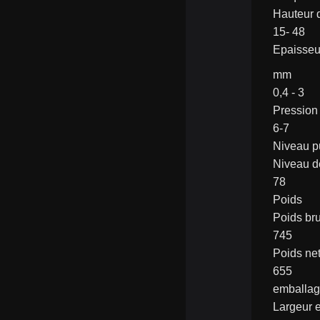
Hauteur 
15- 48
Epaisseu
mm
0,4 - 3
Pression 
6-7
Niveau p
Niveau d
78
Poids
Poids bru
745
Poids net
655
emballa
Largeur 