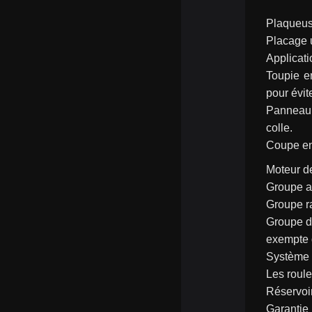
Plaqueus
Placage u
Applicati
Toupie e
pour évit
Panneau d
colle.
Coupe en 
Moteur de
Groupe af
Groupe ra
Groupe de
exempte 
Système d
Les roule
Réservoir
Garantie