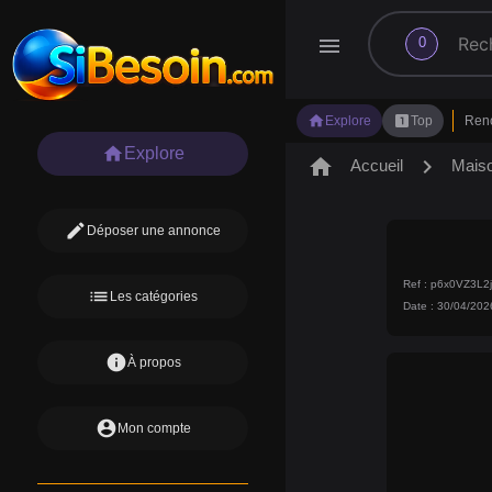
search
menu
0
home
looks_one
Explore
Top
Ren
home
Explore
home
chevron_right
Accueil
Mais
edit
Déposer une annonce
Ref : p6x0VZ3L
list
Les catégories
Date : 30/04/202
info
À propos
account_circle
Mon compte