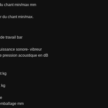
du chant min/max mm
r du chant min/max.
de travail bar
uissance sonore- vibreur
e pression acoustique en dB
t kg
 kg
ge
emballage mm