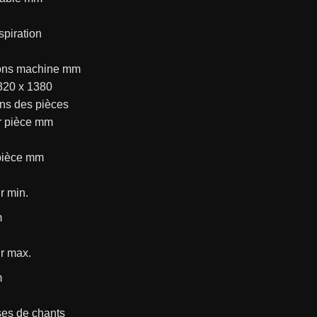
spiration
ons machine mm
320 x 1380
ns des pièces
r pièce mm
pièce mm
r min.
m
r max.
m
es de chants