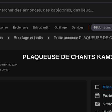
account_circle
contre
Ésotérisme
Brico/Jardin
Outillage
Services
Mon comp
chevron_right
chevron_right
on
Bricolage et jardin
Petite annonce PLAQUEUSE D
PLAQUEUSE DE CHANTS KAM
2j9mdPP32E2w
6 00:00
crop_square
Maiso
date_range
Publié
source
p6x0
https:/