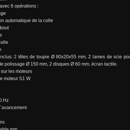
avec 6 opérations :
age
on automatique de la colle
bout
e
olle
e
 inclus: 2 têtes de toupie Ø 80x20x55 mm, 2 lames de scie po
de polissage Ø 150 mm, 2 disques Ø 60 mm, écran tactile.
sur les moteurs
e moteur S1 W
50 Hz
d´avancement
ns
table mm