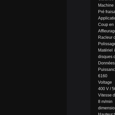
Machine 
Pré frais
Applicati
Coup en 
Affleurag
Racleur c
Polissag
Matériel
disques 
Données 
Puissanc
6160
Voltage
400 V / 
Vitesse 
8 m/min
dimensio
Hauteur 