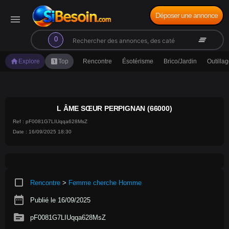
Déposer une annonce
menu
search
clear_all
0
home
looks_one
Explore
Top
Rencontre
Ésotérisme
Brico/Jardin
Outilla
L ÂME SŒUR PERPIGNAN (66000)
Ref : pF0081G7LIUqqa628MsZ
Date : 16/09/2025 18:30
crop_square
Rencontre
>
Femme cherche Homme
date_range
Publié le 16/09/2025
source
pF0081G7LIUqqa628MsZ