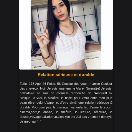
Relation sérieuse et durable
Taille: 178 Age: 24 Poids: 56 Couleur des yeux: marron Couleur
des cheveux: Noir Je suis: une femme Allure: Normal(e) Je suis:
celibataire Je suis en éternelle recherche de l'Amour!!! lol
l'unique, le vrai, le sincère, le fidèle pour vivre enfin mon plus
beau rêve, celui d'aimer et d"etre aimé! une relation sérieuse &
durable Pourquoi pas le mariage, les enfants. J'aime le sport,
cinéma,sorti,la danse, le théâtre, la lecture, l’écriture, le
dessin,voyage,ballade,natation,zoo etc J'ai pas vraiment de style
de mec, qu (...)