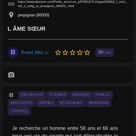
https://www.sibesoin.com/Petite_annonce_pF0081G7LIUqqa628MsZ_l_acirc_
link
me_s_oelig_ur_perpignan_66000_.html
location_on
perpignan (66000)
L ÂME SŒUR
B
star_border
star_border
star_border
star_border
star_border
Bruard_69a1
chat
Chat
(2)
photo_camera
tag
RECHERCHE
CUISINER
ARNAQUE
FAMILLE
BROCANTES
SORTIES
RESTAURANT
MONTAGNE
CRITèRES
Je recherche un homme entre 58 ans et 66 ans 
pour une vie de couple qui soit délocalisable je 