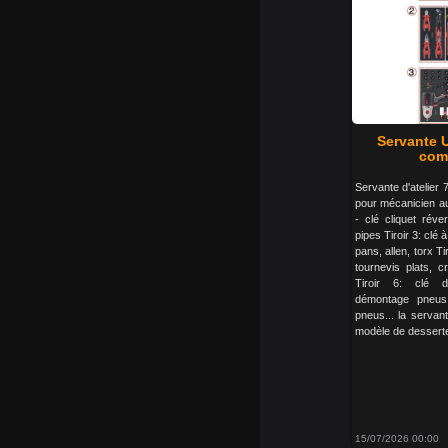
Servante U
comp
Servante d'atelier 7
pour mécanicien aut
- clé cliquet réver
pipes Tiroir 3: cl
pans, allen, torx Ti
tournevis plats, c
Tiroir 6: clé d
démontage pneus
pneus... la servante
modèle de desserte d
15/07/2026 00:00