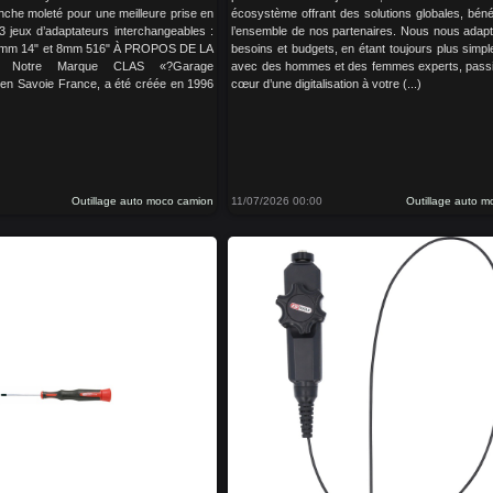
che moleté pour une meilleure prise en
écosystème offrant des solutions globales, béné
 3 jeux d’adaptateurs interchangeables :
l’ensemble de nos partenaires. Nous nous adap
5mm 14" et 8mm 516" À PROPOS DE LA
besoins et budgets, en étant toujours plus simple
Notre Marque CLAS «?Garage
avec des hommes et des femmes experts, pass
 en Savoie France, a été créée en 1996
cœur d’une digitalisation à votre (...)
Outillage auto moco camion
11/07/2026 00:00
Outillage auto 