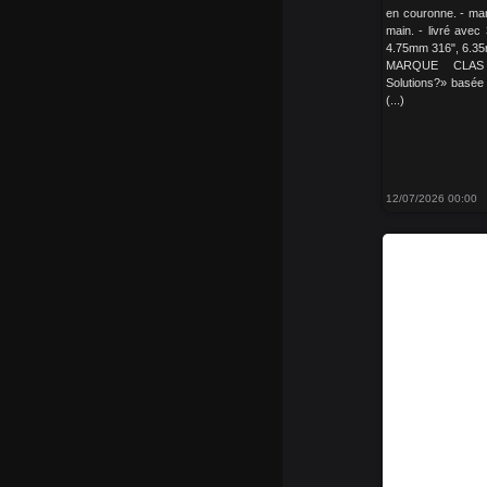
en couronne. - man
main. - livré avec
4.75mm 316", 6.3
MARQUE CLAS 
Solutions?» basée
(...)
12/07/2026 00:00