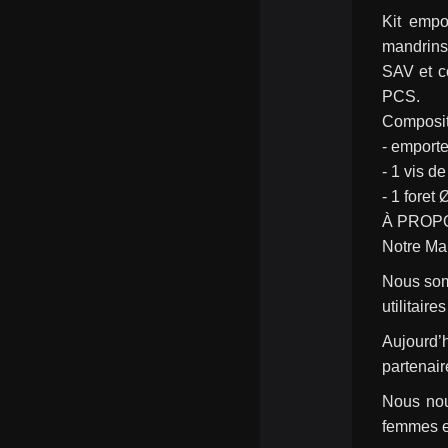
Kit empo
mandrins 
SAV et 
PCS.
Composit
- emport
- 1 vis d
- 1 fore
À PROP
Notre Ma
Nous somm
utilitaire
Aujourd’
partenair
Nous nou
femmes ex