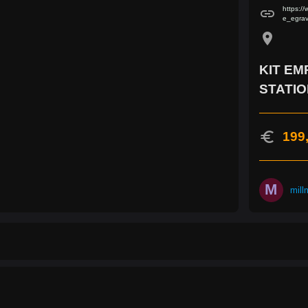
https:/
link
e_egrav
location_on
KIT EM
STATIO
euro
199
M
mill