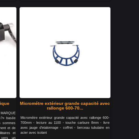
tique
Micrométre extérieur grande capacité avec
rallonge 600-70...
LA MARQUE
Micrométre extérieur grande capacité avec rallonge 600-
s?» basée
700mm - lecture au 1100 - touche carbure 8mm - livre
us sommes
avec jauge d'etalonnage - coffret - berceau tubulaire en
ment et de
acier avec isolant
litaires et
s vers un