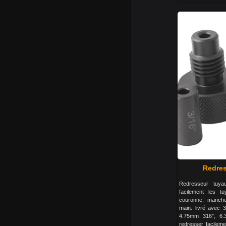
Redres
Redresseur tuya
facilement les t
couronne. manche
main. livré avec 3
4.75mm 316", 6
redresser facileme