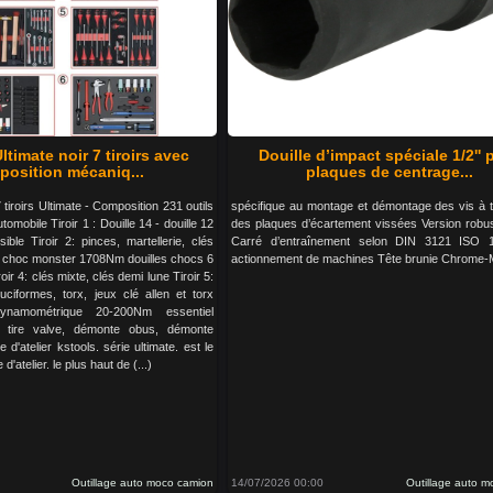
ltimate noir 7 tiroirs avec
Douille d’impact spéciale 1/2'' 
osition mécaniq...
plaques de centrage...
 tiroirs Ultimate - Composition 231 outils
spécifique au montage et démontage des vis à t
omobile Tiroir 1 : Douille 14 - douille 12
des plaques d’écartement vissées Version robu
sible Tiroir 2: pinces, martellerie, clés
Carré d’entraînement selon DIN 3121 ISO 
é à choc monster 1708Nm douilles chocs 6
actionnement de machines Tête brunie Chrome
roir 4: clés mixte, clés demi lune Tiroir 5:
ruciformes, torx, jeux clé allen et torx
ynamométrique 20-200Nm essentiel
 tire valve, démonte obus, démonte
 d'atelier kstools. série ultimate. est le
'atelier. le plus haut de (...)
Outillage auto moco camion
14/07/2026 00:00
Outillage auto 