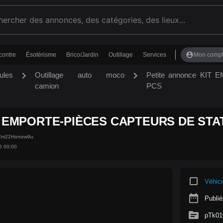
account_circle
contre
Ésotérisme
Brico/Jardin
Outillage
Services
Mon comp
chevron_right
chevron_right
ules
Outillage auto moco
Petite annonce KI
camion
PCS
T EMPORTE-PIÈCES CAPTEURS DE STA
z2m22Homzw9u
6 00:00
crop_square
Véhic
date_range
Publié
source
pTk0