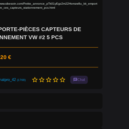
/www.sibesoin.com/Petite_annonce_pTk01yEgz2m22Homzw9u_kit_emport
e_ces_capteurs_stationnement_pcs.html
PORTE-PIÈCES CAPTEURS DE
NNEMENT VW #2 5 PCS
,20 €
star_border
star_border
star_border
star_border
star_border
matpro_42
chat
Chat
(1768)