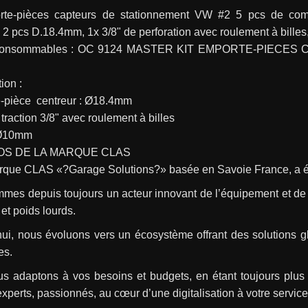
rte-pièces capteurs de stationnement VW #2 5 pcs de compos
2 pcs D.18.4mm, 1x 3/8" de perforation avec roulement à billes
consommables : OC 9124 MASTER KIT EMPORTE-PIECES
ion :
e-pièce  centreur : Ø18.4mm
e traction 3/8" avec roulement à billes
t Ø10mm
OS DE LA MARQUE CLAS
rque CLAS «?Garage Solutions?» basée en Savoie France, a é
es depuis toujours un acteur innovant de l’équipement et de l’
s et poids lourds.
hui, nous évoluons vers un écosystème offrant des solutions g
es.
s adaptons à vos besoins et budgets, en étant toujours plus 
perts, passionnés, au cœur d’une digitalisation à votre service