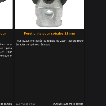
pour
Foret plate pour spirales 22 mm
Pour tuyaux encrassés ou remplis de vase Raccord riveté
ête courte
En acier trempé très résistant
ste 6 pans
1174 Pour
-Molybdène
moco camion
13/07/2026 00:00
Outillage auto moco camion