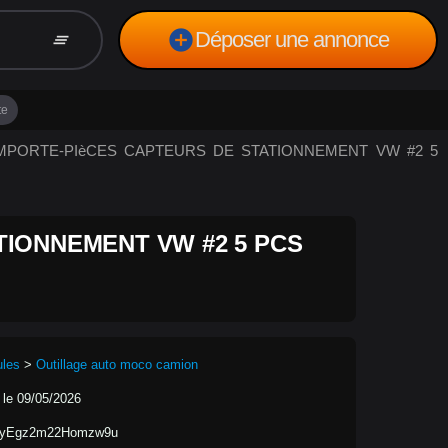
add_circle
Déposer une annonce
clear_all
te
T EMPORTE-PIèCES CAPTEURS DE STATIONNEMENT VW #2 5
TIONNEMENT VW #2 5 PCS
ules
>
Outillage auto moco camion
 le 09/05/2026
1yEgz2m22Homzw9u