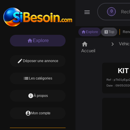
search
menu
0
home
looks_one
Explore
Top
Ren
home
Explore
home
chevron_right
Véhic
Accueil
edit
Déposer une annonce
KI
list
Les catégories
Ref : pTk01yEg
Date : 09/05/202
info
À propos
account_circle
Mon compte