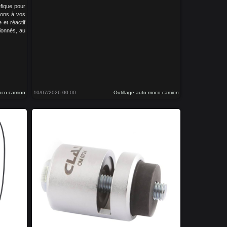
fique pour
tons à vos
 et réactif
ionnés, au
moco camion
10/07/2026 00:00
Outillage auto moco camion