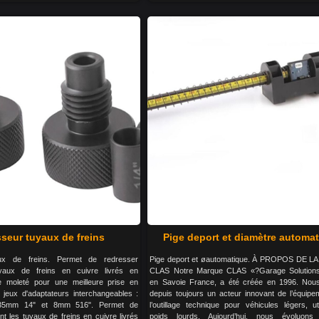
seur tuyaux de freins
Pige deport et diamètre automa
ux de freins. Permet de redresser
Pige deport et øautomatique. À PROPOS DE 
uyaux de freins en cuivre livrés en
CLAS Notre Marque CLAS «?Garage Solution
 moleté pour une meilleure prise en
en Savoie France, a été créée en 1996. No
 jeux d'adaptateurs interchangeables :
depuis toujours un acteur innovant de l’équipe
.35mm 14" et 8mm 516". Permet de
l’outillage technique pour véhicules légers, uti
nt les tuyaux de freins en cuivre livrés
poids lourds. Aujourd’hui, nous évoluon