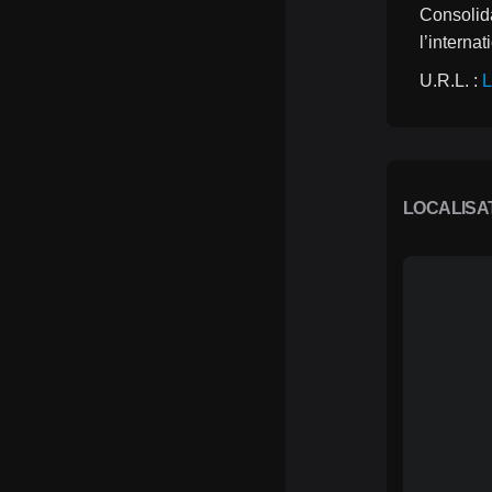
Consolid
l’internat
U.R.L. : 
L
LOCALISA