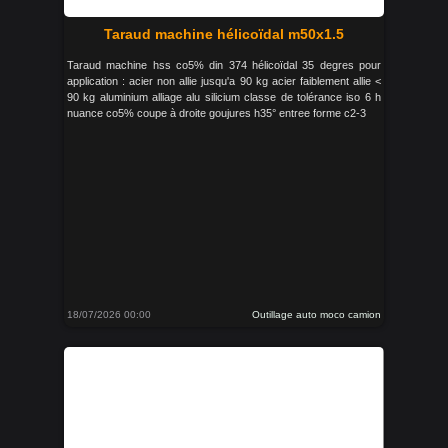
Taraud machine hélicoïdal m50x1.5
Taraud machine hss co5% din 374 hélicoïdal 35 degres pour
application : acier non allie jusqu'a 90 kg acier faiblement allie <
90 kg aluminium alliage alu silicium classe de tolérance iso 6 h
nuance co5% coupe à droite goujures h35° entree forme c2-3
18/07/2026 00:00
Outillage auto moco camion