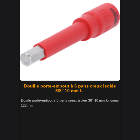
Douille porte-embout à 6 pans creux isolée
3/8'' 10 mm l...
Douille porte-embout à 6 pans creux isolée 38'' 10 mm longueur
122 mm