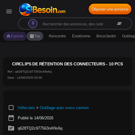
Déposer une annonce
menu
search
clear_all
0
home
looks_one
Explore
Top
Rencontre
Ésotérisme
Brico/Jardin
Outilla
CIRCLIPS DE RÉTENTION DES CONNECTEURS - 10 PCS
Ref : q628TQ2c977563nANx6q
Date : 14/06/2026 00:00
crop_square
Véhicules
>
Outillage auto moco camion
date_range
Publié le 14/06/2026
source
q628TQ2c977563nANx6q