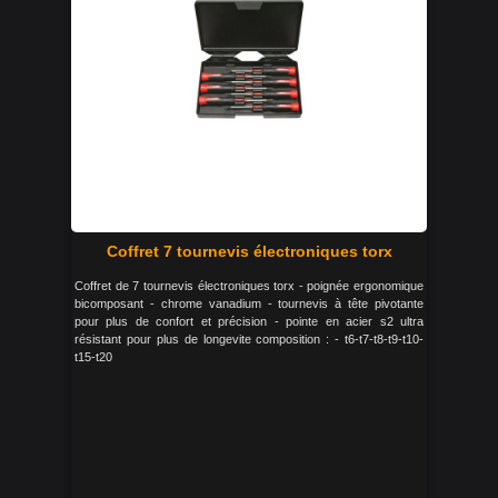
Coffret 7 tournevis électroniques torx
Coffret de 7 tournevis électroniques torx - poignée ergonomique
bicomposant - chrome vanadium - tournevis à tête pivotante
pour plus de confort et précision - pointe en acier s2 ultra
résistant pour plus de longevite composition : - t6-t7-t8-t9-t10-
t15-t20