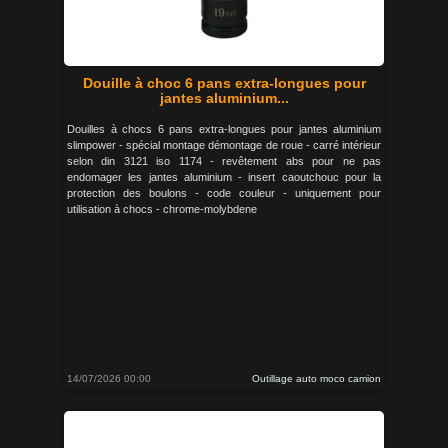
Douille à choc 6 pans extra-longues pour
jantes aluminium...
Douilles à chocs 6 pans extra-longues pour jantes aluminium
slimpower - spécial montage démontage de roue - carré intérieur
selon din 3121 iso 1174 - revêtement abs pour ne pas
endomager les jantes aluminium - insert caoutchouc pour la
protection des boulons - code couleur - uniquement pour
utilisation à chocs - chrome-molybdene
14/07/2026 00:00
Outillage auto moco camion