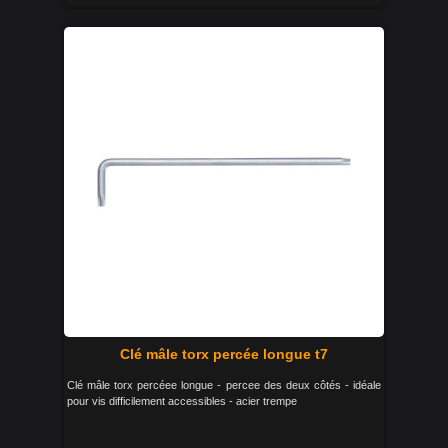
Clé mâle torx percée longue t7
Clé mâle torx percéee longue - percee des deux côtés - idéale
pour vis difficilement accessibles - acier trempe