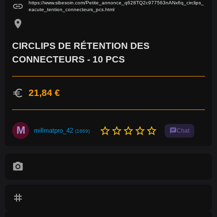
https://www.sibesoin.com/Petite_annonce_q628TQ2c977563nANx6q_circlips_
link
eacute_tention_connecteurs_pcs.html
location_on
CIRCLIPS DE RÉTENTION DES
CONNECTEURS - 10 PCS
euro
21,84 €
M
star_border
star_border
star_border
star_border
star_border
millmatpro_42
chat
Chat
(1869)
photo_camera
tag