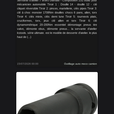
Servante d'atelier 7 tiroirs Ultimate - Composition 231 outils pour
mécanicien automobile Tiroir 1 : Douille 14 - douille 12 - clé
cliquet réversible Tiroir 2: pinces, martellerie, clés pipes Tiroir 3:
clé à choc monster 1708Nm douilles chocs 6 pans, allen, torx
Tiroir 4: clés mixte, clés demi lune Tiroir 5: tournevis plats,
cruciformes, torx, jeux clé allen et torx Tiroir 6: clé
dynamométrique 20-200Nm essentiel démontage pneus tire
valve, démonte obus, démonte pneus... la servante d'atelier
kstools. série ultimate. est le modèle de desserte d'atelier. le plus
haut de (...)
15/07/2026 00:00
Outillage auto moco camion