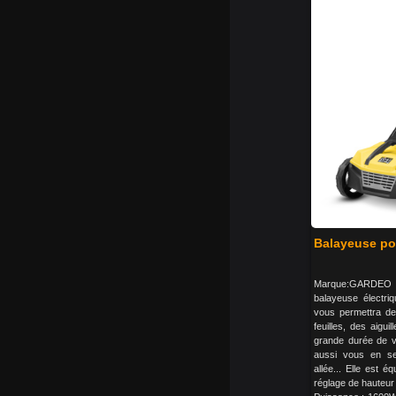
Balayeuse po
Marque:GARDEO Pr
balayeuse électr
vous permettra de
feuilles, des aigui
grande durée de v
aussi vous en ser
allée... Elle est 
réglage de hauteur d