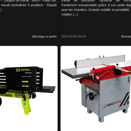
- Largeur de travail : 38cm - Poids net:
travail de précision. Système de refroi
travail centralisée 5 positions - Équipé
Facilement transportable grâce à son poids légè
.)
pour les chantiers. Grande mobilité et portabilité.
rotation (...)
Bricolage et jardin
20/07/2026 00:00
Bricola