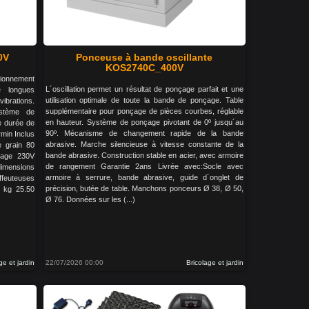
0V
Ponceuse à bande oscillante
KOS2740C_400V
tionnement
L´oscillation permet un résultat de ponçage parfait et une
e longues
utilisation optimale de toute la bande de ponçage. Table
vibrations.
supplémentaire pour ponçage de pièces courbes, réglable
ystème de
en hauteur. Système de ponçage pivotant de 0º jusqu´au
ue durée de
90º. Mécanisme de changement rapide de la bande
rmin Inclus
abrasive. Marche silencieuse à vitesse constante de la
e grain 80
bande abrasive. Construction stable en acier, avec armoire
tage 230V
de rangement Garantie 2ans Livrée avec:Socle avec
mensions
armoire à serrure, bande abrasive, guide d´onglet de
euteuses
précision, butée de table. Manchons ponceurs Ø 38, Ø 50,
 kg 25.50
Ø 76. Données sur les (...)
ge et jardin
22/07/2026 00:00
Bricolage et jardin