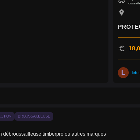
link
oussaill
location_on
PROTE
euro
18,0
L
lets
CTION
BROUSSAILLEUSE
on débroussailleuse timberpro ou autres marques