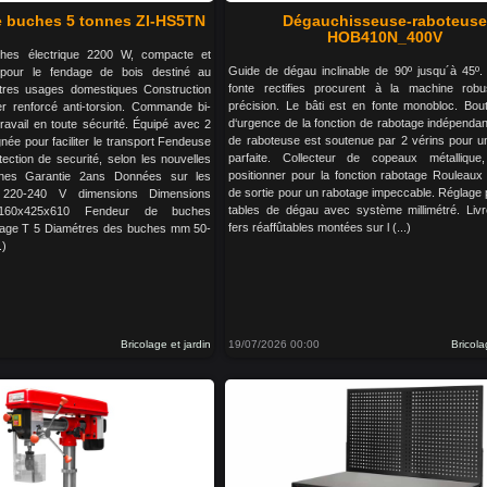
 buches 5 tonnes ZI-HS5TN
Dégauchisseuse-raboteuse
HOB410N_400V
hes électrique 2200 W, compacte et
Guide de dégau inclinable de 90º jusqu´à 45º.
e pour le fendage de bois destiné au
fonte rectifies procurent à la machine robu
tres usages domestiques Construction
précision. Le bâti est en fonte monobloc. Bout
er renforcé anti-torsion. Commande bi-
d‘urgence de la fonction de rabotage indépendan
ravail en toute sécurité. Équipé avec 2
de raboteuse est soutenue par 2 vérins pour une
née pour faciliter le transport Fendeuse
parfaite. Collecteur de copeaux métallique,
ection de securité, selon les nouvelles
positionner pour la fonction rabotage Rouleaux 
nes Garantie 2ans Données sur les
de sortie pour un rabotage impeccable. Réglage 
 220-240 V dimensions Dimensions
tables de dégau avec système millimétré. Liv
60x425x610 Fendeur de buches
fers réaffûtables montées sur l (...)
dage T 5 Diamétres des buches mm 50-
.)
Bricolage et jardin
19/07/2026 00:00
Bricola