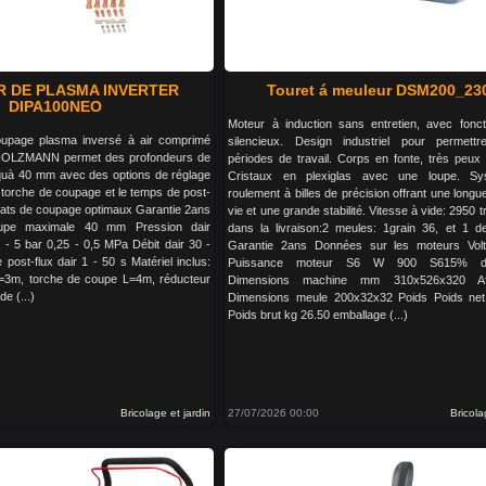
 DE PLASMA INVERTER
Touret á meuleur DSM200_23
DIPA100NEO
Moteur à induction sans entretien, avec fonc
upage plasma inversé à air comprimé
silencieux. Design industriel pour permettr
OLZMANN permet des profondeurs de
périodes de travail. Corps en fonte, très peux 
squà 40 mm avec des options de réglage
Cristaux en plexiglas avec une loupe. S
 torche de coupage et le temps de post-
roulement à billes de précision offrant une long
ltats de coupage optimaux Garantie 2ans
vie et une grande stabilité. Vitesse à vide: 2950 t
upe maximale 40 mm Pression dair
dans la livraison:2 meules: 1grain 36, et 1 d
 - 5 bar 0,25 - 0,5 MPa Débit dair 30 -
Garantie 2ans Données sur les moteurs Vol
post-flux dair 1 - 50 s Matériel inclus:
Puissance moteur S6 W 900 S615% di
=3m, torche de coupe L=4m, réducteur
Dimensions machine mm 310x526x320 Aff
e (...)
Dimensions meule 200x32x32 Poids Poids net
Poids brut kg 26.50 emballage (...)
Bricolage et jardin
27/07/2026 00:00
Bricola