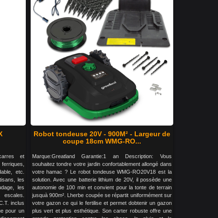
X
Robot tondeuse 20V - 900M² - Largeur de
coupe 18cm WMG-RO...
arres et
Marque:Greatland Garantie:1 an Description: Vous
erriques,
souhaitez tondre votre jardin confortablement allongé dans
able, etc.
votre hamac ? Le robot tondeuse WMG-RO20V18 est la
tisans, les
solution. Avec une batterie lithium de 20V, il possède une
udage, les
autonomie de 100 min et convient pour la tonte de terrain
s escales.
jusquà 900m². Lherbe coupée se répartit uniformément sur
.T. inclus
votre gazon ce qui le fertilise et permet dobtenir un gazon
ue pour un
plus vert et plus esthétique. Son carter robuste offre une