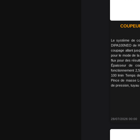
COUPEUR
Le système de co
DIPA100NEO de H
coupage allant ju
pour le mode de la
flux pour des résu
Épaisseur de co
fonctionnement 2,5
100 lmin Temps de 
Pince de masse L
de pression, tuyau d
28/07/2026 00:00