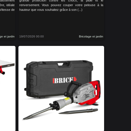
dissement
grande protection contre les chocs, la pluie et le
re, idéale
renversement. Vous pouvez couper votre pelouse à la
 Vitesse de
hauteur que vous souhaitez grâce à son (...)
ge et jardin
19/07/2026 00:00
Bricolage et jardin