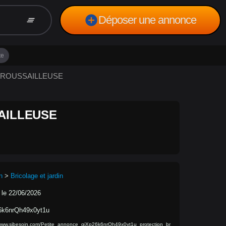
add_circle
Déposer une annonce
clear_all
te
éBROUSSAILLEUSE
AILLEUSE
n
>
Bricolage et jardin
 le 22/06/2026
6k6nrQh49x0yt1u
/www.sibesoin.com/Petite_annonce_qjXp26k6nrQh49x0yt1u_protection_br