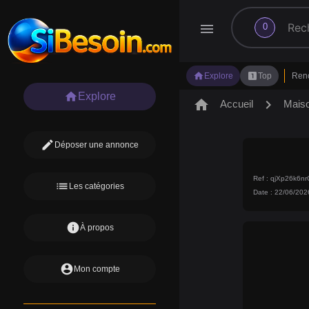
search
menu
0
home
looks_one
Explore
Top
Ren
home
Explore
home
chevron_right
Accueil
Mais
edit
Déposer une annonce
Ref : qjXp26k6n
list
Les catégories
Date : 22/06/202
info
À propos
account_circle
Mon compte