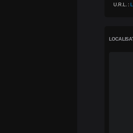
U.R.L. : 
L
LOCALISA