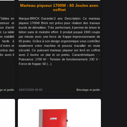
Marteau piqueur 1700W - 60 Joules avec
coffret
 Tables en
Marque:BRICK Garantie:3 ans Description: Ce marteau
stesse et
piqueur 1700W Brick est prévu pour réaliser des travaux
on d‘arrêt
lourds de démolition. Très performant, il permet de briser le
t. La table
béton sans le moindre effort. Il produit jusquà 1900 coups
 stabilité
par minute avec une force de frappe impressionnante de
 facile à
60 joules. Grâce à son design ergonomique vous contrôlez
d´entre et
totalement votre machine et pouvez travailler en toute
précis des
sécurité. Ce puissant marteau piqueur est livré en coffret
rée avec:4
avec 2 burins un plat et un pointu. Caractéristiques : -
Puissance: 1700 W - Tension de fonctionnement: 230 V -
Force de frappe: 60 (...)
ge et jardin
18/07/2026 00:00
Bricolage et jardin