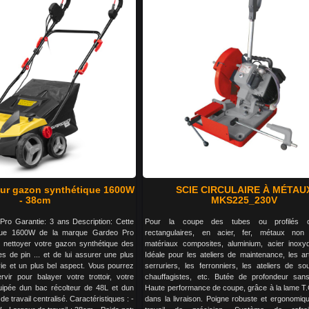
ur gazon synthétique 1600W
SCIE CIRCULAIRE À MÉTAU
- 38cm
MKS225_230V
o Garantie: 3 ans Description: Cette
Pour la coupe des tubes ou profilés c
ique 1600W de la marque Gardeo Pro
rectangulaires, en acier, fer, métaux non f
 nettoyer votre gazon synthétique des
matériaux composites, aluminium, acier inoxyd
lles de pin ... et de lui assurer une plus
Idéale pour les ateliers de maintenance, les ar
ie et un plus bel aspect. Vous pourrez
serruriers, les ferronniers, les ateliers de so
vir pour balayer votre trottoir, votre
chauffagistes, etc. Butée de profondeur san
équipée dun bac récolteur de 48L et dun
Haute performance de coupe, grâce à la lame T.C
e travail centralisé. Caractéristiques : -
dans la livraison. Poigne robuste et ergonomiq