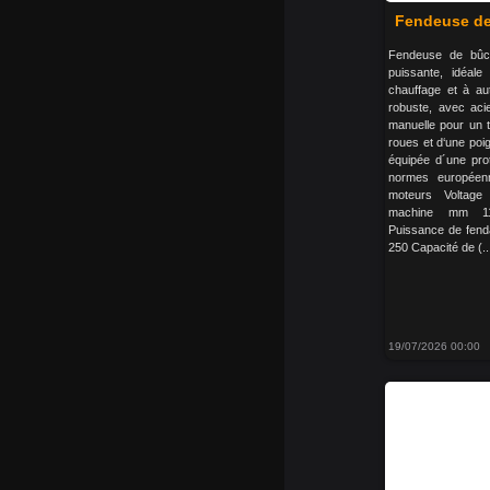
Fendeuse de
Fendeuse de bûc
puissante, idéal
chauffage et à au
robuste, avec aci
manuelle pour un t
roues et d‘une poig
équipée d´une prot
normes européen
moteurs Voltage
machine mm 11
Puissance de fen
250 Capacité de (..
19/07/2026 00:00