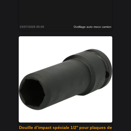
15/07/2026 00:00
Outillage auto moco camion
Douille d’impact spéciale 1/2'' pour plaques de