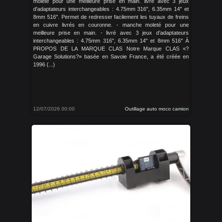
moleté pour une meilleure prise en main. livré avec 3 jeux
d'adaptateurs interchangeables : 4.75mm 316", 6.35mm 14" et
8mm 516". Permet de redresser facilement les tuyaux de freins
en cuivre livrés en couronne. - manche moleté pour une
meilleure prise en main. - livré avec 3 jeux d’adaptateurs
interchangeables : 4.75mm 316", 6.35mm 14" et 8mm 516" À
PROPOS DE LA MARQUE CLAS Notre Marque CLAS «?
Garage Solutions?» basée en Savoie France, a été créée en
1996 (...)
12/07/2026 00:00
Outillage auto moco camion