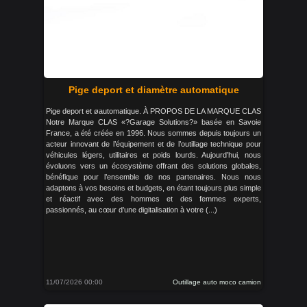
Pige deport et diamètre automatique
Pige deport et øautomatique. À PROPOS DE LA MARQUE CLAS
Notre Marque CLAS «?Garage Solutions?» basée en Savoie
France, a été créée en 1996. Nous sommes depuis toujours un
acteur innovant de l’équipement et de l’outillage technique pour
véhicules légers, utilitaires et poids lourds. Aujourd’hui, nous
évoluons vers un écosystème offrant des solutions globales,
bénéfique pour l’ensemble de nos partenaires. Nous nous
adaptons à vos besoins et budgets, en étant toujours plus simple
et réactif avec des hommes et des femmes experts,
passionnés, au cœur d’une digitalisation à votre (...)
11/07/2026 00:00
Outillage auto moco camion