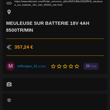
https://www.sibesoin.com/Petite_annonce_qlSu36t5XJBbrC6DZRV8_meuleus
link
e_sur_batterie_18v_4ah_8500tr_min.html
location_on
MEULEUSE SUR BATTERIE 18V 4AH
8500TR/MIN
euro
357,24 €
M
star_border
star_border
star_border
star_border
star_border
millmatpro_42
chat
Chat
(1768)
photo_camera
tag