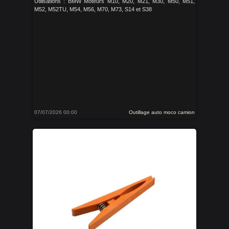
Utilisations : BMW Moteurs M10, M20, M21, M30, M50, M51,
M52, M52TU, M54, M56, M70, M73, S14 et S38
07/07/2026 00:00
Outillage auto moco camion