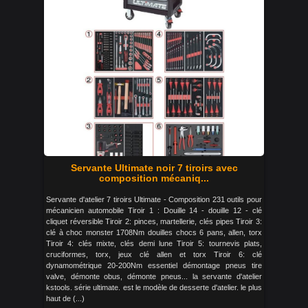
Servante Ultimate noir 7 tiroirs avec
composition mécaniq...
Servante d'atelier 7 tiroirs Ultimate - Composition 231 outils pour
mécanicien automobile Tiroir 1 : Douille 14 - douille 12 - clé
cliquet réversible Tiroir 2: pinces, martellerie, clés pipes Tiroir 3:
clé à choc monster 1708Nm douilles chocs 6 pans, allen, torx
Tiroir 4: clés mixte, clés demi lune Tiroir 5: tournevis plats,
cruciformes, torx, jeux clé allen et torx Tiroir 6: clé
dynamométrique 20-200Nm essentiel démontage pneus tire
valve, démonte obus, démonte pneus... la servante d'atelier
kstools. série ultimate. est le modèle de desserte d'atelier. le plus
haut de (...)