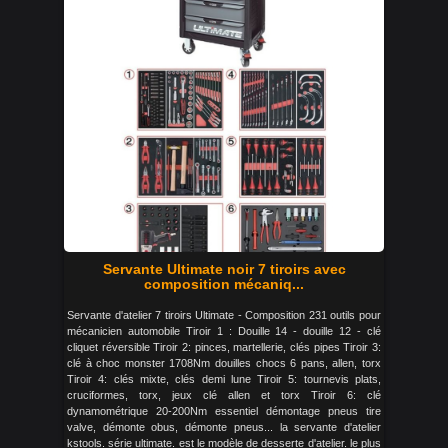
Servante Ultimate noir 7 tiroirs avec
composition mécaniq...
Servante d'atelier 7 tiroirs Ultimate - Composition 231 outils pour
mécanicien automobile Tiroir 1 : Douille 14 - douille 12 - clé
cliquet réversible Tiroir 2: pinces, martellerie, clés pipes Tiroir 3:
clé à choc monster 1708Nm douilles chocs 6 pans, allen, torx
Tiroir 4: clés mixte, clés demi lune Tiroir 5: tournevis plats,
cruciformes, torx, jeux clé allen et torx Tiroir 6: clé
dynamométrique 20-200Nm essentiel démontage pneus tire
valve, démonte obus, démonte pneus... la servante d'atelier
kstools. série ultimate. est le modèle de desserte d'atelier. le plus