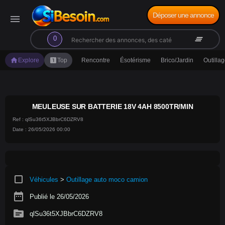
Déposer une annonce
menu
search
clear_all
0
home
looks_one
Explore
Top
Rencontre
Ésotérisme
Brico/Jardin
Outilla
MEULEUSE SUR BATTERIE 18V 4AH 8500TR/MIN
Ref : qlSu36t5XJBbrC6DZRV8
Date : 26/05/2026 00:00
crop_square
Véhicules
>
Outillage auto moco camion
date_range
Publié le 26/05/2026
source
qlSu36t5XJBbrC6DZRV8