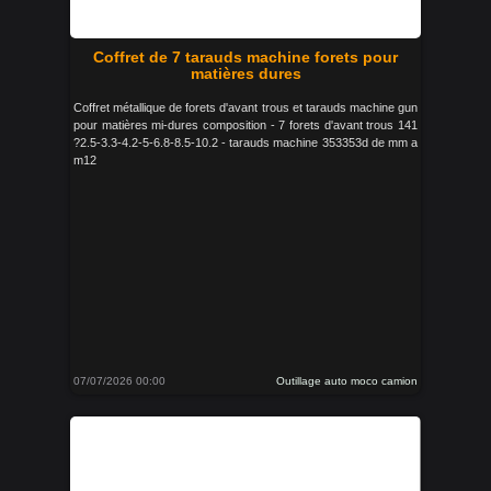
Coffret de 7 tarauds machine forets pour
matières dures
Coffret métallique de forets d'avant trous et tarauds machine gun
pour matières mi-dures composition - 7 forets d'avant trous 141
?2.5-3.3-4.2-5-6.8-8.5-10.2 - tarauds machine 353353d de mm a
m12
07/07/2026 00:00
Outillage auto moco camion