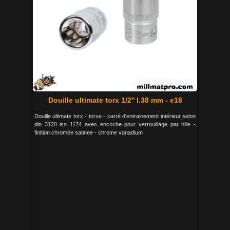
Douille ultimate torx 1/2'' l.38 mm - e18
Douille ultimate torx - torxe - carré d'entrainement intérieur selon
din 3120 iso 1174 avec encoche pour verrouillage par bille -
finition chromée satinee - chrome vanadium