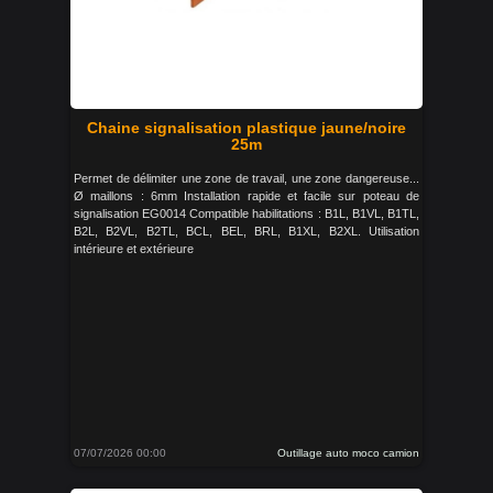
Chaine signalisation plastique jaune/noire
25m
Permet de délimiter une zone de travail, une zone dangereuse...
Ø maillons : 6mm Installation rapide et facile sur poteau de
signalisation EG0014 Compatible habilitations : B1L, B1VL, B1TL,
B2L, B2VL, B2TL, BCL, BEL, BRL, B1XL, B2XL. Utilisation
intérieure et extérieure
07/07/2026 00:00
Outillage auto moco camion