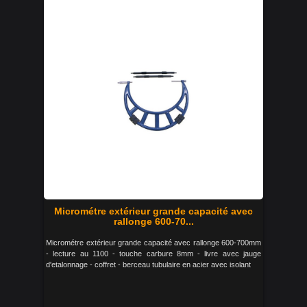
Micrométre extérieur grande capacité avec
rallonge 600-70...
Micrométre extérieur grande capacité avec rallonge 600-700mm
- lecture au 1100 - touche carbure 8mm - livre avec jauge
d'etalonnage - coffret - berceau tubulaire en acier avec isolant