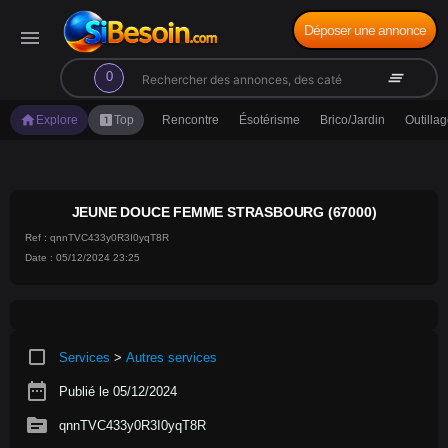
Déposer une annonce
menu
search
clear_all
0
home
looks_one
Explore
Top
Rencontre
Ésotérisme
Brico/Jardin
Outilla
JEUNE DOUCE FEMME STRASBOURG (67000)
Ref : qnnTVC433y0R3I0yqT8R
Date : 05/12/2024 23:25
crop_square
Services
>
Autres services
date_range
Publié le 05/12/2024
source
qnnTVC433y0R3I0yqT8R