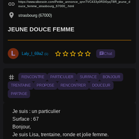
https://www.sibesoin.com/Petite_annonce_qnnTVC433y0R3I0yqT8R_jeune_d
link
ouce_femme_strasbourg_67000_.html
location_on
strasbourg (67000)
JEUNE DOUCE FEMME
L
star_border
star_border
star_border
star_border
star_border
Laly_l_69a2
chat
Chat
(1)
tag
RENCONTRE
PARTICULIER
SURFACE
BONJOUR
TRENTAINE
PROPOSE
RENCONTRER
DOUCEUR
PARTAGE
Je suis : un particulier
Surface : 67
Bonjour,
Je suis Lisa, trentaine, ronde et jolie femme.