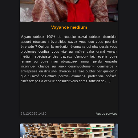
Voyance medium
Voyant sérieux 100% de réussite travail sérieux discrétion
assuré résultats irréversibles savez vous que vous pourriez
être aidé ? Oui par la révélation étonnante qui changerais vous
problèmes confiez vous vite au maître yaha grand voyant
médium spécialiste des travaux d'amour- fait revenir votre
femme ou votre mari obligatoire- amour perdu -maladie
inconnue- chance au jeux- desenvoutement- commerce -
entreprises en difficulté- divorce- se faire oublier par quelqu'un
que tu aimé pas-affaire permis- examens- protection- obésité.
n'hésitez pas à venir le consulter vous serez satisfait de (...)
24/12/2025 14:30
Autres services