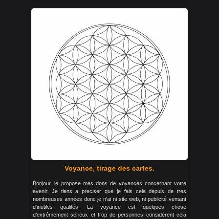
Voyance, tirage des cartes.
Bonjour, je propose mes dons de voyances concernant votre
avenir. Je tiens a preciser que je fais cela depuis de tres
nombreuses années donc je n'ai ni site web, ni publicité ventant
d'inutiles qualités. La voyance est quelques chose
d'extrêmement sérieux et trop de personnes considèrent cela