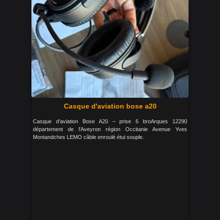
Casque d'aviation bose a20
Casque d'aviation Bose A20 – prise 6 broArques 12290
département de l'Aveyron région Occitanie Avenue Yves
Montandches LEMO câble enroulé étui souple.