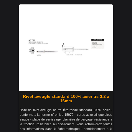
Rivet aveugle standard 100% acier trs 3.2 x
16mm
Boite de rivet aveugle ac trs tête ronde standard 100% acier -
conforme a la norme nf en iso 15979 - corps acier zingue.clous
zingue - plage de sertissage. diamètre de perçage .résistance a
la traction. résistance au cisaillement. vous retrouverez toutes
ces informations dans la fiche technique - conditionement a la