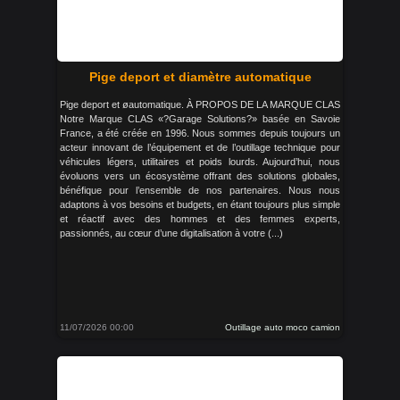
Pige deport et diamètre automatique
Pige deport et øautomatique. À PROPOS DE LA MARQUE CLAS
Notre Marque CLAS «?Garage Solutions?» basée en Savoie
France, a été créée en 1996. Nous sommes depuis toujours un
acteur innovant de l’équipement et de l’outillage technique pour
véhicules légers, utilitaires et poids lourds. Aujourd’hui, nous
évoluons vers un écosystème offrant des solutions globales,
bénéfique pour l’ensemble de nos partenaires. Nous nous
adaptons à vos besoins et budgets, en étant toujours plus simple
et réactif avec des hommes et des femmes experts,
passionnés, au cœur d’une digitalisation à votre (...)
11/07/2026 00:00
Outillage auto moco camion