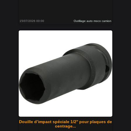
15/07/2026 00:00
Outillage auto moco camion
Douille d’impact spéciale 1/2'' pour plaques de
centrage...