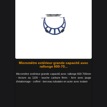
Micrométre extérieur grande capacité avec
rallonge 600-70...
Micrométre extérieur grande capacité avec rallonge 600-700mm
- lecture au 1100 - touche carbure 8mm - livre avec jauge
d'etalonnage - coffret - berceau tubulaire en acier avec isolant