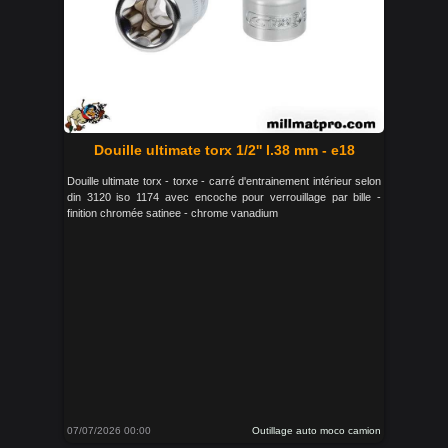
Douille ultimate torx 1/2'' l.38 mm - e18
Douille ultimate torx - torxe - carré d'entrainement intérieur selon
din 3120 iso 1174 avec encoche pour verrouillage par bille -
finition chromée satinee - chrome vanadium
07/07/2026 00:00
Outillage auto moco camion