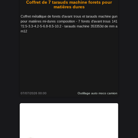
Coffret de 7 tarauds machine forets pour
matières dures
Coffret métallique de forets d'avant trous et tarauds machine gun
pour matières mi-dures composition - 7 forets d'avant trous 141
?2.5-3.3-4.2-5-6.8-8.5-10.2 - tarauds machine 353353d de mm a
m12
07/07/2026 00:00
Outillage auto moco camion