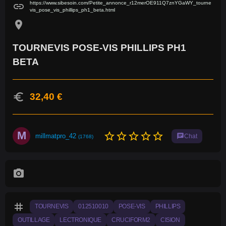
https://www.sibesoin.com/Petite_annonce_r12merOE911Q7znYGaWY_tourne
link
vis_pose_vis_phillips_ph1_beta.html
location_on
TOURNEVIS POSE-VIS PHILLIPS PH1
BETA
euro
32,40 €
M
star_border
star_border
star_border
star_border
star_border
millmatpro_42
chat
Chat
(1768)
photo_camera
tag
TOURNEVIS
012510010
POSE-VIS
PHILLIPS
OUTILLAGE
LECTRONIQUE
CRUCIFORM2
CISION