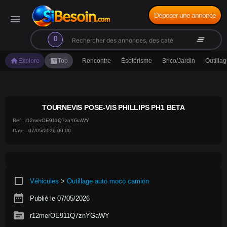
Déposer une annonce
menu
search
clear_all
0
home
looks_one
Explore
Top
Rencontre
Ésotérisme
Brico/Jardin
Outilla
TOURNEVIS POSE-VIS PHILLIPS PH1 BETA
Ref : r12merOE911Q7znYGaWY
Date : 07/05/2026 00:00
crop_square
Véhicules
>
Outillage auto moco camion
date_range
Publié le 07/05/2026
source
r12merOE911Q7znYGaWY