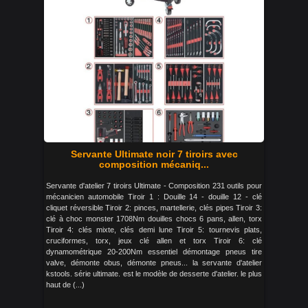
Servante Ultimate noir 7 tiroirs avec
composition mécaniq...
Servante d'atelier 7 tiroirs Ultimate - Composition 231 outils pour
mécanicien automobile Tiroir 1 : Douille 14 - douille 12 - clé
cliquet réversible Tiroir 2: pinces, martellerie, clés pipes Tiroir 3:
clé à choc monster 1708Nm douilles chocs 6 pans, allen, torx
Tiroir 4: clés mixte, clés demi lune Tiroir 5: tournevis plats,
cruciformes, torx, jeux clé allen et torx Tiroir 6: clé
dynamométrique 20-200Nm essentiel démontage pneus tire
valve, démonte obus, démonte pneus... la servante d'atelier
kstools. série ultimate. est le modèle de desserte d'atelier. le plus
haut de (...)