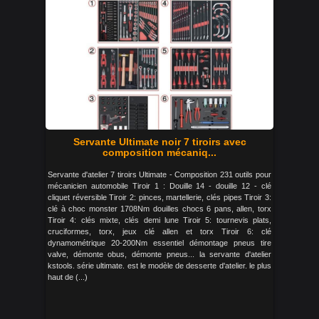
Servante Ultimate noir 7 tiroirs avec
composition mécaniq...
Servante d'atelier 7 tiroirs Ultimate - Composition 231 outils pour
mécanicien automobile Tiroir 1 : Douille 14 - douille 12 - clé
cliquet réversible Tiroir 2: pinces, martellerie, clés pipes Tiroir 3:
clé à choc monster 1708Nm douilles chocs 6 pans, allen, torx
Tiroir 4: clés mixte, clés demi lune Tiroir 5: tournevis plats,
cruciformes, torx, jeux clé allen et torx Tiroir 6: clé
dynamométrique 20-200Nm essentiel démontage pneus tire
valve, démonte obus, démonte pneus... la servante d'atelier
kstools. série ultimate. est le modèle de desserte d'atelier. le plus
haut de (...)