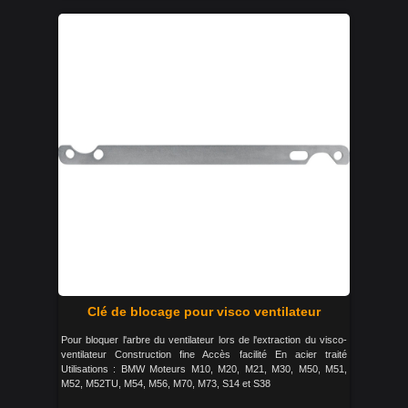
Clé de blocage pour visco ventilateur
Pour bloquer l'arbre du ventilateur lors de l'extraction du visco-
ventilateur Construction fine Accès facilité En acier traité
Utilisations : BMW Moteurs M10, M20, M21, M30, M50, M51,
M52, M52TU, M54, M56, M70, M73, S14 et S38