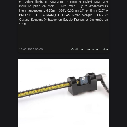
en cuivre livrés en couronne. - manche moleté pour une
meilleure prise en main. - livré avec 3 jeux d’adaptateurs
interchangeables : 4.75mm 316", 6.35mm 14" et 8mm 516" À
PROPOS DE LA MARQUE CLAS Notre Marque CLAS «?
Garage Solutions?» basée en Savoie France, a été créée en
1996 (...)
12/07/2026 00:00
Outillage auto moco camion