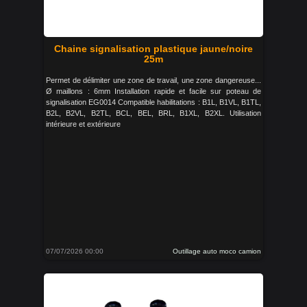
Chaine signalisation plastique jaune/noire
25m
Permet de délimiter une zone de travail, une zone dangereuse...
Ø maillons : 6mm Installation rapide et facile sur poteau de
signalisation EG0014 Compatible habilitations : B1L, B1VL, B1TL,
B2L, B2VL, B2TL, BCL, BEL, BRL, B1XL, B2XL. Utilisation
intérieure et extérieure
07/07/2026 00:00
Outillage auto moco camion