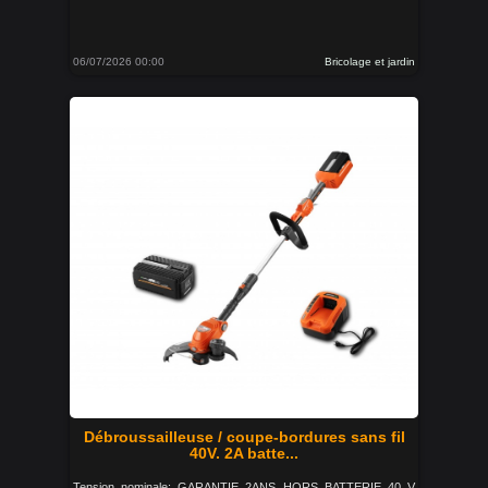
06/07/2026 00:00
Bricolage et jardin
Débroussailleuse / coupe-bordures sans fil
40V. 2A batte...
Tension nominale: GARANTIE 2ANS HORS BATTERIE 40 V