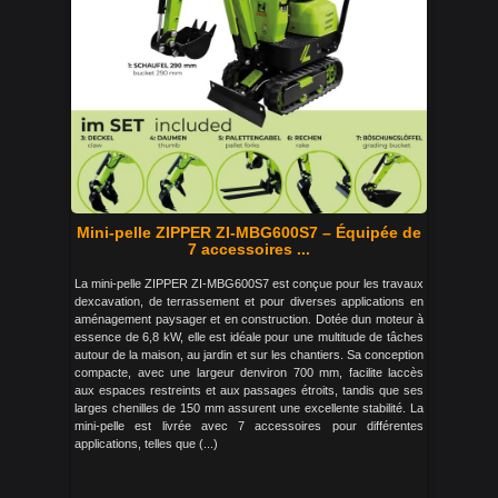
Mini-pelle ZIPPER ZI-MBG600S7 – Équipée de
7 accessoires ...
La mini-pelle ZIPPER ZI-MBG600S7 est conçue pour les travaux
dexcavation, de terrassement et pour diverses applications en
aménagement paysager et en construction. Dotée dun moteur à
essence de 6,8 kW, elle est idéale pour une multitude de tâches
autour de la maison, au jardin et sur les chantiers. Sa conception
compacte, avec une largeur denviron 700 mm, facilite laccès
aux espaces restreints et aux passages étroits, tandis que ses
larges chenilles de 150 mm assurent une excellente stabilité. La
mini-pelle est livrée avec 7 accessoires pour différentes
applications, telles que (...)