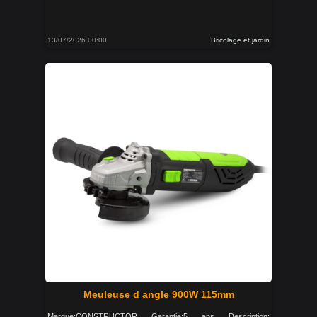
13/07/2026 00:00
Bricolage et jardin
Meuleuse d angle 900W 115mm
Marque:CONSTRUCTOR Garantie:5 ans Description: