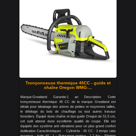
Tronçonneuse thermique 45CC - guide et
chaîne Oregon WMG-...
Marque:Greatland Garantie:1 an Description: Cette
tronçonneuse thermique 45 CC de la marque Greatland est
idéale pour labattage des arbres de petites et moyennes tailles,
le débitage du bois de chauffage ou tout autres travaux
forestiers. Équipé dune chaîne et dun guide Oregon de 51.5 cm,
cet outil atteste dune excellente qualité de coupe. Elle est
équipée dun système anti vibrations pour un plus grand confort
dutilisation Caractéristiques : - Cylindrée : 45 CC - 2 temps ratio
essence : huile 40 : 1 - Puissance moteur : 1.7 Kw - Régime