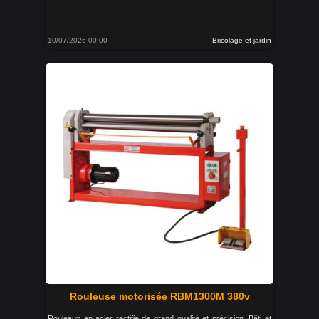
10/07/2026 00:00
Bricolage et jardin
Rouleuse motorisée RBM1300M 380v
Rouleaux en acier rectifie de grand qualité et précision. Bâti et