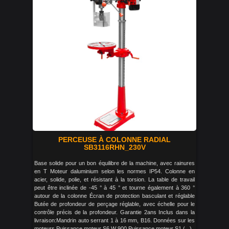
PERCEUSE À COLONNE RADIAL
SB3116RHN_230V
Base solide pour un bon équilibre de la machine, avec rainures
en T Moteur daluminium selon les normes IP54. Colonne en
acier, solide, polie, et résistant à la torsion. La table de travail
peut être inclinée de -45 ° à 45 ° et tourne également à 360 °
autour de la colonne Écran de protection basculant et réglable
Butée de profondeur de perçage réglable, avec échelle pour le
contrôle précis de la profondeur. Garantie 2ans Inclus dans la
livraison:Mandrin auto serrant 1 à 16 mm, B16. Données sur les
moteurs Puissance moteur S6 W 900 Puissance moteur S1 (...)