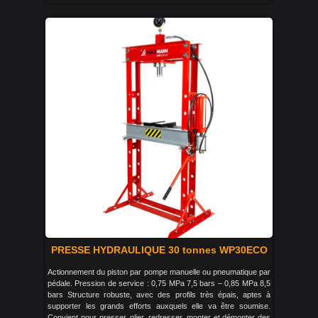
PRESSE HYDRAULIQUE 30 tonnes WP30ECO
Actionnement du piston par pompe manuelle ou pneumatique par
pédale. Pression de service : 0,75 MPa 7,5 bars – 0,85 MPa 8,5
bars Structure robuste, avec des profils très épais, aptes à
supporter les grands efforts auxquels elle va être soumise.
Convient pour presser, plier, redresser, monter et démonter des