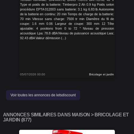
Type et poids de la batterie: Timberpro 2 Ah 0.9 kg Poids selon
procédure EPTA 012003 sans batterie: 3.1 kg 6.83 lb Autonomie
de la batterie en continu: 20 min Temps de charge de la batterie:
70 min Vitesse sans charge: 7500 tr min Diamètre du fil de
coupe: 1.6 mm 0.06 Largeur de coupe: 300 mm 12 Tête
ajustable: 4 positions from 0 to 72 ° Niveau de pression
acoustique Lpa: 78.8 dBA Niveau de puissance acoustique Lwa:
92.43 dBA Valeur démission (...)
05/07/2026 00:00
Bricolage et jardin
Voir toutes les annonces de letsdiscount
ANNONCES SIMILAIRES DANS MAISON > BRICOLAGE ET
JARDIN (877)