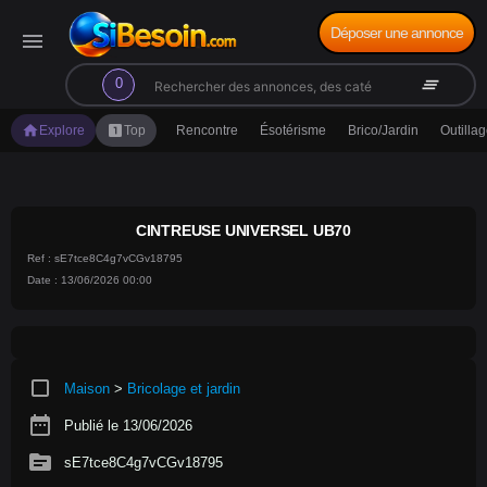
Déposer une annonce
menu
search
clear_all
0
home
looks_one
Explore
Top
Rencontre
Ésotérisme
Brico/Jardin
Outilla
CINTREUSE UNIVERSEL UB70
Ref : sE7tce8C4g7vCGv18795
Date : 13/06/2026 00:00
crop_square
Maison
>
Bricolage et jardin
date_range
Publié le 13/06/2026
source
sE7tce8C4g7vCGv18795