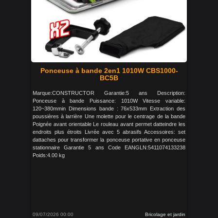
Ponceuse à bande 2en1 1010W CBS1000-
BC5B
Marque:CONSTRUCTOR Garantie:5 ans Description:
Ponceuse à bande Puissance: 1010W Vitesse variable:
120~380mmin Dimensions bande : 76x533mm Extraction des
poussières à larrière Une molette pour le centrage de la bande
Poignée avant orientable Le rouleau avant permet datteindre les
endroits plus étroits Livrée avec 5 abrasifs Accessoires: set
dattaches pour transformer la ponceuse portative en ponceuse
stationnaire Garantie 5 ans Code EANGLN:5411074133238
Poids:4.00 kg
09/07/2026 00:00
Bricolage et jardin