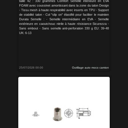
taille 42 : 330 grammes Comfort Semelle intérieure en EVA
FOAM avec coussinet amortissant dans la zone du talon Design
- Tissu mesh à haute respirabilité avec inserts en TPU - Support
de stabilité talon - Col "slip on" élastifié pour faciliter le maintien
Durata Semelle : - Semelle intermédiaire en EVA - Semelle
extérieure en caoutchouc nitrile à haute résistance Sicurezza -
Sans embout - Sans semelle anti-perforation 330 g EU: 39-48
UK: 6-13
25/07/2026 00:00
Outillage auto moco camion