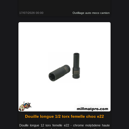
17/07/2026 00:00
Outillage auto moco camion
Douille longue 1/2 torx femelle choc e22
Douille longue 12 torx femelle e22 - chrome molybdene haute