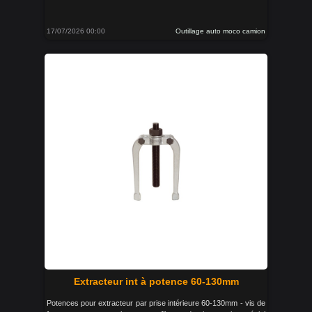
17/07/2026 00:00
Outillage auto moco camion
Extracteur int à potence 60-130mm
Potences pour extracteur par prise intérieure 60-130mm - vis de