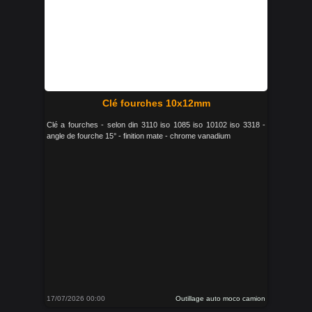
Clé fourches 10x12mm
Clé a fourches - selon din 3110 iso 1085 iso 10102 iso 3318 -
angle de fourche 15° - finition mate - chrome vanadium
17/07/2026 00:00
Outillage auto moco camion