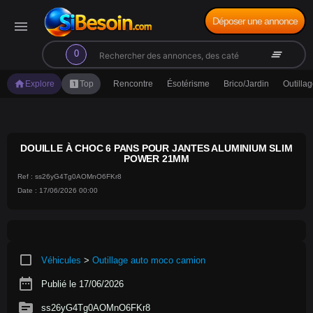
Déposer une annonce
menu
search
clear_all
0
home
looks_one
Explore
Top
Rencontre
Ésotérisme
Brico/Jardin
Outilla
DOUILLE À CHOC 6 PANS POUR JANTES ALUMINIUM SLIM
POWER 21MM
Ref : ss26yG4Tg0AOMnO6FKr8
Date : 17/06/2026 00:00
crop_square
Véhicules
>
Outillage auto moco camion
date_range
Publié le 17/06/2026
source
ss26yG4Tg0AOMnO6FKr8