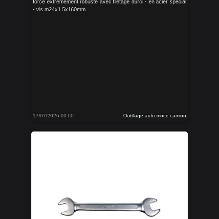
force extremement robuste avec filetage durci - en acier spécial
- vis m24x1.5x160mm
17/07/2026 00:00
Outillage auto moco camion