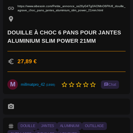
https://www.sibesoin.com/Petite_annonce_ss26yG4Tg0AOMnO6FKr8_douille_
link
agrave_choc_pans_jantes_aluminium_slim_power_21mm.html
location_on
DOUILLE À CHOC 6 PANS POUR JANTES
ALUMINIUM SLIM POWER 21MM
euro
27,89 €
M
star_border
star_border
star_border
star_border
star_border
millmatpro_42
chat
Chat
(1898)
photo_camera
tag
DOUILLE
JANTES
ALUMINIUM
OUTILLAGE