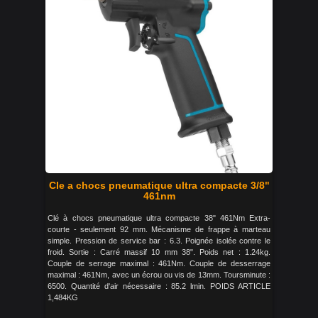
Cle a chocs pneumatique ultra compacte 3/8"
461nm
Clé à chocs pneumatique ultra compacte 38" 461Nm Extra-
courte - seulement 92 mm. Mécanisme de frappe à marteau
simple. Pression de service bar : 6.3. Poignée isolée contre le
froid. Sortie : Carré massif 10 mm 38". Poids net : 1.24kg.
Couple de serrage maximal : 461Nm. Couple de desserrage
maximal : 461Nm, avec un écrou ou vis de 13mm. Toursminute :
6500. Quantité d'air nécessaire : 85.2 lmin. POIDS ARTICLE
1,484KG