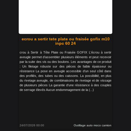
ecrou a sertir tete plate ou fraisée gofix m10
inpc 60 24
crou à Sertir à Tête Plate ou Fraisée GOFIX L'écrou à sertir
aveugle permet d’assembler plusieurs éléments et peut recevoir
par la suite des vis ou des boulons. Les avantages de ce produit
: Un filetage robuste sur des pièces de faible épaisseur ou
résistance La pose en aveugle accessible d’un seul côté dans
des profilés, des tubes ou des caissons. La possibilité, en plus
du rivetage aveugle, de combinaisons de rivetage et de vissage
de plusieurs pièces La garantie d’une résistance à des couples
de serrage élevés Aucun endommagement de la (...)
24/07/2026 00:00
Outillage auto moco camion