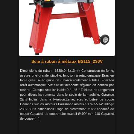
Scie á ruban á métaux BS115_230V
Dimensions du ruban : 1638x0, 6x13mm Construction en fonte,
assure une grande stabilité. fonction arrétautomatique Bras en
fonte grise, avec guide de ruban à roulement à billes. Fonction
arrêt automatique. Vitesse de descente réglable en continu par
ressort. Groupe scie inclinable 0 ° -45 ° Tablette de rangement
pour divers instruments dans le socle de la machine. Garantie
2ans Inclus dans la livraison:Lame, étau et butée de coupe
Données sur les moteurs Puissance moteur S1 W 550W Voltage
230V 50Hz dimensions Plage de pivotement 0°-45° capacité de
coupe Capacité de coupe tube massif Ø 90° mm 110 Capacité
de coupe (...)