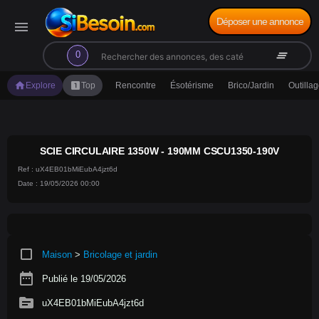
Déposer une annonce
menu
search
clear_all
0
home
looks_one
Explore
Top
Rencontre
Ésotérisme
Brico/Jardin
Outilla
SCIE CIRCULAIRE 1350W - 190MM CSCU1350-190V
Ref : uX4EB01bMiEubA4jzt6d
Date : 19/05/2026 00:00
crop_square
Maison
>
Bricolage et jardin
date_range
Publié le 19/05/2026
source
uX4EB01bMiEubA4jzt6d