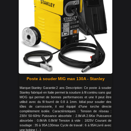
Poste à souder MIG max 130A - Stanley
Marque:Stanley Garantie:2 ans Description: Ce poste à souder
Stanley fabriqué en Italie permet la soudure à fil continu sans gaz
MOG qui permet de bonnes performances et une Il peut être
utilisé avec du fil fourré de 0.8 à 1mm. Idéal pour souder des
tôles de carrosserie, il est équipé d?une torche directe
complètement isolée. Caractéristiques : Tension de réseau :
230V 50-60Hz Puissance absorbée : 2.8kVA 2.6Kw Puissance
absorbée : 0.8kVA 0.8kW Tension à vide : 1825V Courant de
soudage : 35 à 95A 130max Cycle de travail : 6 à 95A Livré avec
une bobine (...)