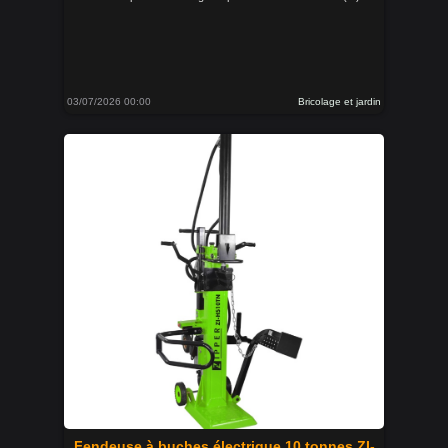
03/07/2026 00:00
Bricolage et jardin
Fendeuse à buches électrique 10 tonnes ZI-