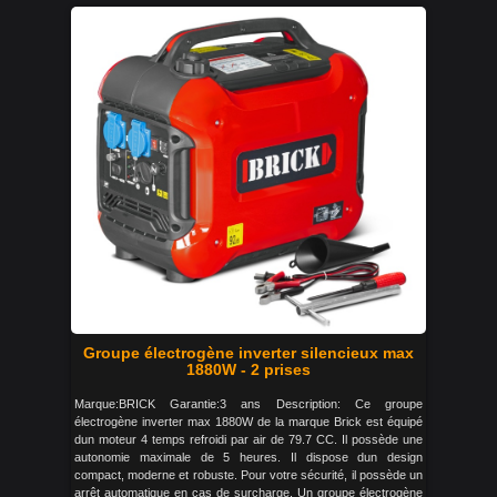
Groupe électrogène inverter silencieux max
1880W - 2 prises
Marque:BRICK Garantie:3 ans Description: Ce groupe
électrogène inverter max 1880W de la marque Brick est équipé
dun moteur 4 temps refroidi par air de 79.7 CC. Il possède une
autonomie maximale de 5 heures. Il dispose dun design
compact, moderne et robuste. Pour votre sécurité, il possède un
arrêt automatique en cas de surcharge. Un groupe électrogène