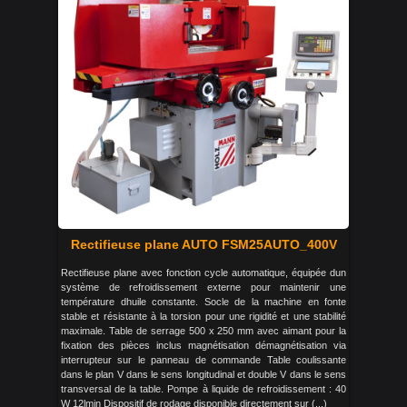
Rectifieuse plane AUTO FSM25AUTO_400V
Rectifieuse plane avec fonction cycle automatique, équipée dun
système de refroidissement externe pour maintenir une
température dhuile constante. Socle de la machine en fonte
stable et résistante à la torsion pour une rigidité et une stabilité
maximale. Table de serrage 500 x 250 mm avec aimant pour la
fixation des pièces inclus magnétisation démagnétisation via
interrupteur sur le panneau de commande Table coulissante
dans le plan V dans le sens longitudinal et double V dans le sens
transversal de la table. Pompe à liquide de refroidissement : 40
W 12lmin Dispositif de rodage disponible directement sur (...)