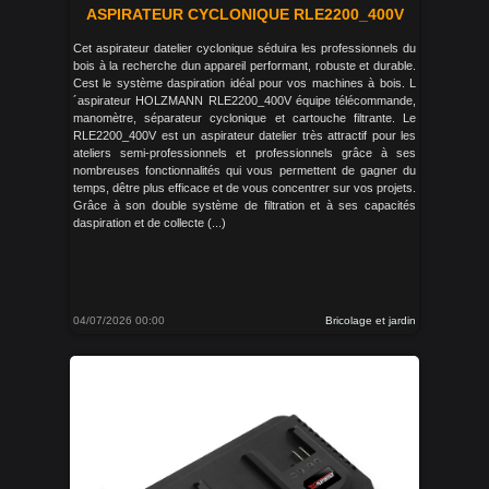
ASPIRATEUR CYCLONIQUE RLE2200_400V
Cet aspirateur datelier cyclonique séduira les professionnels du
bois à la recherche dun appareil performant, robuste et durable.
Cest le système daspiration idéal pour vos machines à bois. L
´aspirateur HOLZMANN RLE2200_400V équipe télécommande,
manomètre, séparateur cyclonique et cartouche filtrante. Le
RLE2200_400V est un aspirateur datelier très attractif pour les
ateliers semi-professionnels et professionnels grâce à ses
nombreuses fonctionnalités qui vous permettent de gagner du
temps, dêtre plus efficace et de vous concentrer sur vos projets.
Grâce à son double système de filtration et à ses capacités
daspiration et de collecte (...)
04/07/2026 00:00
Bricolage et jardin