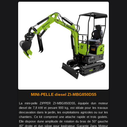
MINI-PELLE diesel ZI-MBG850DS5
La mini-pelle ZIPPER ZI-MBG850DS5, équipée dun moteur
diesel de 7,8 kW et pesant 900 kg, est idéale pour les travaux
dexcavation dans le jardin, les exploitations agricoles ou sur les
chantiers. Ce kit comprend une attache rapide et trois godets.
Elle dispose dune amplitude de rotation du bras de 50° gauche
40° droite et dun siège pour lopérateur. Garantie 2ans Moteur