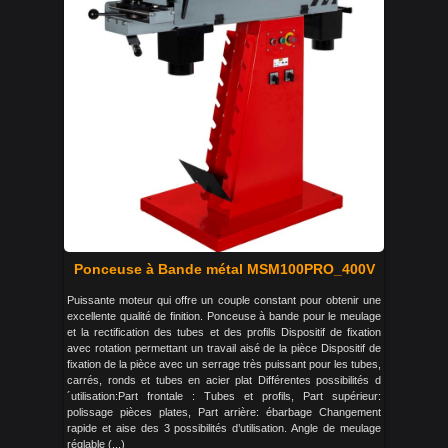
Ponceuse à Bande métal MSM100PRO_400V
Puissante moteur qui offre un couple constant pour obtenir une
excellente qualité de finition. Ponceuse à bande pour le meulage
et la rectification des tubes et des profils Dispositif de fixation
avec rotation permettant un travail aisé de la pièce Dispositif de
fixation de la pièce avec un serrage très puissant pour les tubes,
carrés, ronds et tubes en acier plat Différentes possibilités d
´utilisation:Part frontale : Tubes et profils, Part supérieur:
polissage pièces plates, Part arrière: ébarbage Changement
rapide et aise des 3 possibilités d’utilisation. Angle de meulage
réglable (...)