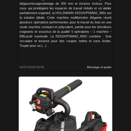
dégauchissagerabotage de 300 mm et inciseur incluse. Pour
ceux qui privilégient les espaces de travail réduits et un atelier
parfaitement organisé, la HOLZMANN K5310VPSMW2_380v est
la solution idéale. Cette machine multifonction élégante réunit
plusieurs opérations performantes pour le travail du bois en une
seule machine compact et polyvalent, parfait pour les bricoleurs
exigeants et soucieux de la qualité 5 opérations – 1 machine –
Efficacité maximale. La K5310VPSMW2_400V combine : Scie
circulaire et inciseur pour des coupes nettes et sans éclats.
Toupie pour un (...)
02/07/2026 00:00
Bricolage et jardin