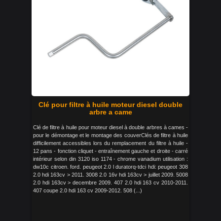
Clé pour filtre à huile moteur diesel double
arbre a came
Clé de filtre à huile pour moteur diesel à double arbres à cames -
pour le démontage et le montage des couverClés de filtre à huile
difficilement accessibles lors du remplacement du filtre à huile -
12 pans - fonction cliquet - entraînement gauche et droite - carré
intérieur selon din 3120 iso 1174 - chrome vanadium utilisation :
dw10c citroen. ford. peugeot 2.0 l duratorq-tdci hdi: peugeot 308
2.0 hdi 163cv > 2011. 3008 2.0 16v hdi 163cv > juillet 2009. 5008
2.0 hdi 163cv > decembre 2009. 407 2.0 hdi 163 cv 2010-2011.
407 coupe 2.0 hdi 163 cv 2009-2012. 508 (...)