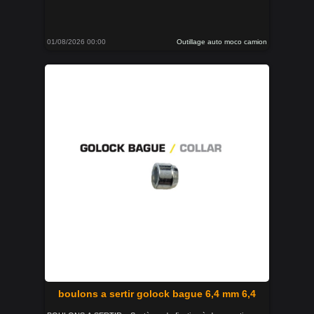
01/08/2026 00:00
Outillage auto moco camion
boulons a sertir golock bague 6,4 mm 6,4