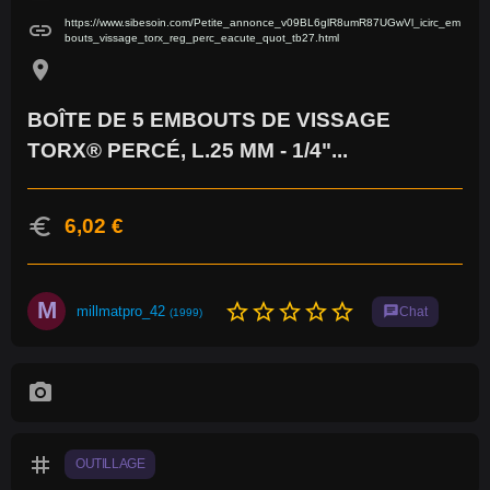
https://www.sibesoin.com/Petite_annonce_v09BL6glR8umR87UGwVl_icirc_em
link
bouts_vissage_torx_reg_perc_eacute_quot_tb27.html
location_on
BOÎTE DE 5 EMBOUTS DE VISSAGE
TORX® PERCÉ, L.25 MM - 1/4"...
euro
6,02 €
M
star_border
star_border
star_border
star_border
star_border
millmatpro_42
chat
Chat
(1999)
photo_camera
tag
OUTILLAGE