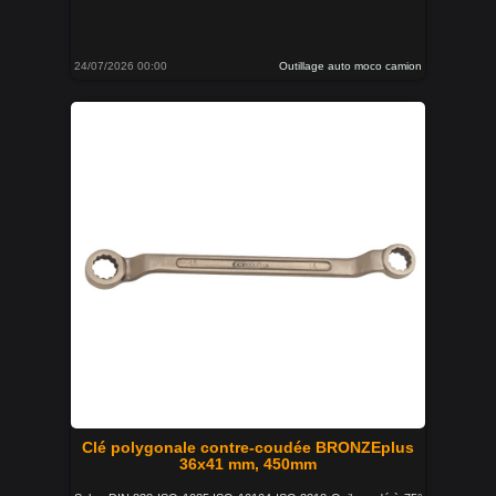
24/07/2026 00:00
Outillage auto moco camion
Clé polygonale contre-coudée BRONZEplus
36x41 mm, 450mm