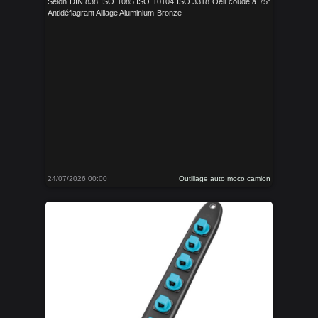
Selon DIN 838 ISO 1085 ISO 10104 ISO 3318 Oeil coudé à 75°
Antidéflagrant Alliage Aluminium-Bronze
24/07/2026 00:00
Outillage auto moco camion