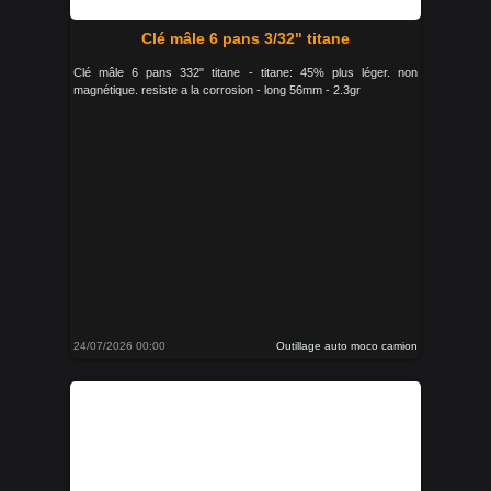
Clé mâle 6 pans 3/32" titane
Clé mâle 6 pans 332" titane - titane: 45% plus léger. non
magnétique. resiste a la corrosion - long 56mm - 2.3gr
24/07/2026 00:00
Outillage auto moco camion