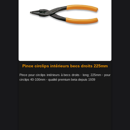
Pince circlips intérieurs becs droits 225mm
Pince pour circlips intérieurs à becs droits - long; 225mm - pour
circlips 40-100mm - qualité premium beta depuis 1939