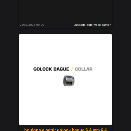
01/08/2026 00:00
Outillage auto moco camion
boulons a sertir golock bague 6,4 mm 6,4