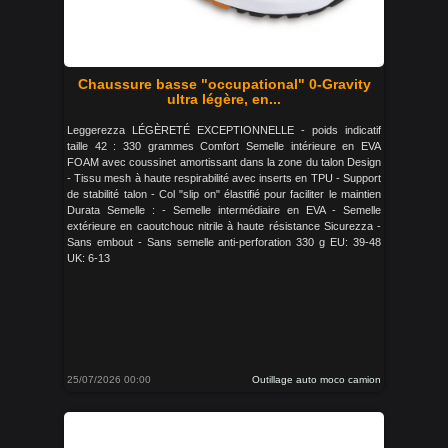
Chaussure basse "occupational" 0-Gravity
ultra légère, en...
Leggerezza LÉGÈRETÉ EXCEPTIONNELLE - poids indicatif
taille 42 : 330 grammes Comfort Semelle intérieure en EVA
FOAM avec coussinet amortissant dans la zone du talon Design
- Tissu mesh à haute respirabilité avec inserts en TPU - Support
de stabilité talon - Col "slip on" élastifié pour faciliter le maintien
Durata Semelle : - Semelle intermédiaire en EVA - Semelle
extérieure en caoutchouc nitrile à haute résistance Sicurezza -
Sans embout - Sans semelle anti-perforation 330 g EU: 39-48
UK: 6-13
25/07/2026 00:00
Outillage auto moco camion