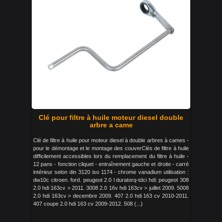
Clé pour filtre à huile moteur diesel double
arbre a came
Clé de filtre à huile pour moteur diesel à double arbres à cames -
pour le démontage et le montage des couverClés de filtre à huile
difficilement accessibles lors du remplacement du filtre à huile -
12 pans - fonction cliquet - entraînement gauche et droite - carré
intérieur selon din 3120 iso 1174 - chrome vanadium utilisation :
dw10c citroen. ford. peugeot 2.0 l duratorq-tdci hdi: peugeot 308
2.0 hdi 163cv > 2011. 3008 2.0 16v hdi 163cv > juillet 2009. 5008
2.0 hdi 163cv > decembre 2009. 407 2.0 hdi 163 cv 2010-2011.
407 coupe 2.0 hdi 163 cv 2009-2012. 508 (...)