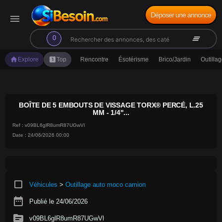
Déposer une annonce
menu
search
clear_all
0
home
looks_one
Explore
Top
Rencontre
Ésotérisme
Brico/Jardin
Outilla
BOÎTE DE 5 EMBOUTS DE VISSAGE TORX® PERCÉ, L.25
MM - 1/4"...
Ref : v09BL6glR8umR87UGwVl
Date : 24/06/2026 00:00
crop_square
Véhicules
>
Outillage auto moco camion
date_range
Publié le 24/06/2026
source
v09BL6glR8umR87UGwVl