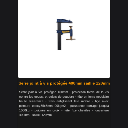
Serre joint à vis protégée 400mm saillie 120mm
Serre joint à vis protégée 400mm - protection totale de la vis
contre les coups. et eclats de soudure - tête en fonte nodulaire
haute résistance - frein antiglissant tête mobile - tige avec
peinture epoxy35x8mm 90kgm2 - puissance serrage jusqu'a
1000kg - poignée en croix - tête fixe chevillee - ouverture
400mm - saillie: 120mm