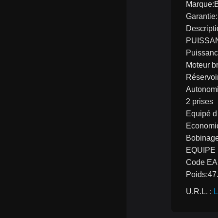
Marque:
Garantie
Descripti
PUISSA
Puissanc
Moteur b
Réservoi
Autonom
2 prises
Equipé d
Economiqu
Bobinage
EQUIPE
Code EA
Poids:47
U.R.L. : 
L