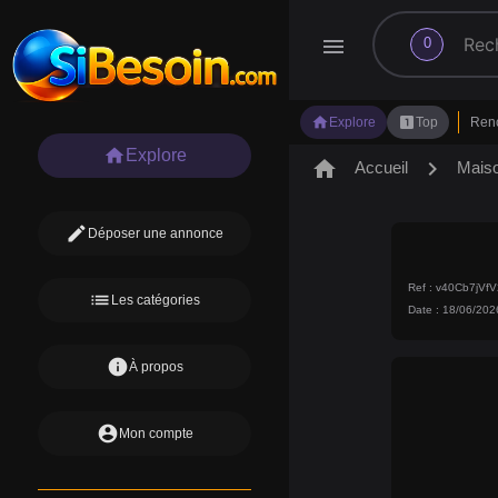
search
menu
0
home
looks_one
Explore
Top
Ren
home
Explore
home
chevron_right
Accueil
Mais
edit
Déposer une annonce
Ref : v40Cb7jVf
list
Les catégories
Date : 18/06/202
info
À propos
account_circle
Mon compte