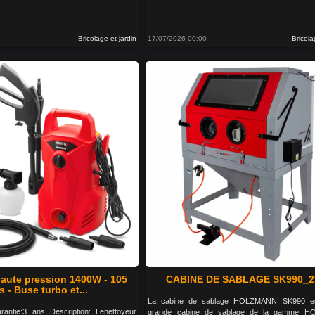
Bricolage et jardin
17/07/2026 00:00
Bricola
haute pression 1400W - 105
CABINE DE SABLAGE SK990_2
s - Buse turbo et...
La cabine de sablage HOLZMANN SK990 es
antie:3 ans Description: Lenettoyeur
grande cabine de sablage de la gamme H