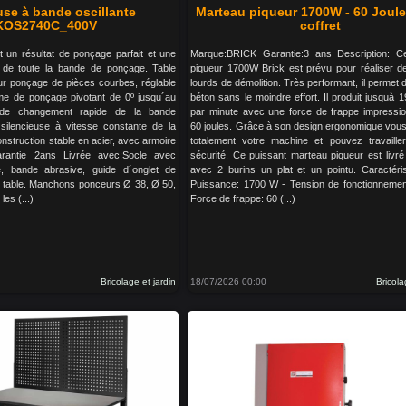
se à bande oscillante
Marteau piqueur 1700W - 60 Joul
KOS2740C_400V
coffret
et un résultat de ponçage parfait et une
Marque:BRICK Garantie:3 ans Description: C
le de toute la bande de ponçage. Table
piqueur 1700W Brick est prévu pour réaliser d
ur ponçage de pièces courbes, réglable
lourds de démolition. Très performant, il permet d
me de ponçage pivotant de 0º jusqu´au
béton sans le moindre effort. Il produit jusquà
de changement rapide de la bande
par minute avec une force de frappe impressi
silencieuse à vitesse constante de la
60 joules. Grâce à son design ergonomique vous
nstruction stable en acier, avec armoire
totalement votre machine et pouvez travaille
rantie 2ans Livrée avec:Socle avec
sécurité. Ce puissant marteau piqueur est livré
e, bande abrasive, guide d´onglet de
avec 2 burins un plat et un pointu. Caractéris
e table. Manchons ponceurs Ø 38, Ø 50,
Puissance: 1700 W - Tension de fonctionnemen
es (...)
Force de frappe: 60 (...)
Bricolage et jardin
18/07/2026 00:00
Bricola