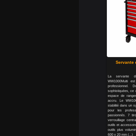
Servante 
La servante da
WW1000Multi est 
professionnel. 
sophistiquées, ce c
espace de rangem
accru. Le WW1000M
stabilité dans un 
pour les profess
passionnés. 7 ti
verrouillage cent
outils et accessoir
outils plus volum
600 x 20 mm (...)