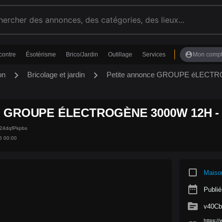
account_circle
contre
Ésotérisme
Brico/Jardin
Outillage
Services
Mon comp
chevron_right
chevron_right
on
Bricolage et jardin
Petite annonce GROUPE éLECT
GROUPE ÉLECTROGÈNE 3000W 12H -
V24dqfPkpbs
6 00:00
crop_square
Maiso
date_range
Publié
source
v40Cb
https:/