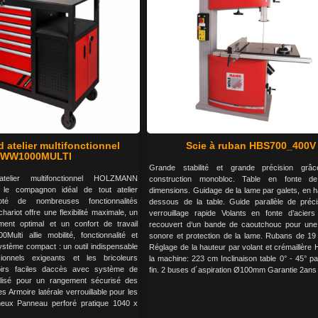
d atelier multifonctionnel
Scie à ruban HBS700_400V
WW1000MULTI
Grande stabilité et grande précision gr
telier multifonctionnel HOLZMANN
construction monobloc. Table en fonte d
le compagnon idéal de tout atelier
dimensions. Guidage de la lame par galets, en h
Doté de nombreuses fonctionnalités
dessous de la table. Guide parallèle de préc
hariot offre une flexibilité maximale, un
verrouillage rapide Volants en fonte d’aciers 
ent optimal et un confort de travail
recouvert d‘un bande de caoutchouc pour une
ulti allie mobilité, fonctionnalité et
sonore et protection de la lame. Rubans de 1
système compact : un outil indispensable
Réglage de la hauteur par volant et crémaillère
ionnels exigeants et les bricoleurs
la machine: 223 cm Inclinaison table 0° - 45° p
roirs faciles daccès avec système de
fin. 2 buses d´aspiration Ø100mm Garantie 2ans L
ralisé pour un rangement sécurisé des
es Armoire latérale verrouillable pour les
ineux Panneau perforé pratique 1040 x