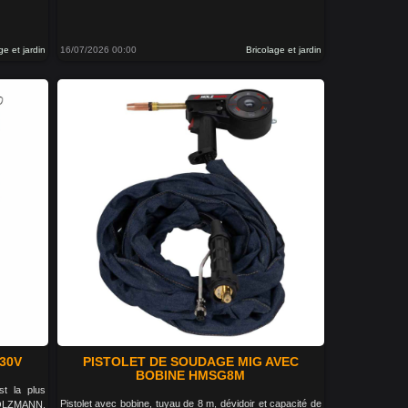
ge et jardin
16/07/2026 00:00
Bricolage et jardin
30V
PISTOLET DE SOUDAGE MIG AVEC
BOBINE HMSG8M
t la plus
Pistolet avec bobine, tuyau de 8 m, dévidoir et capacité de
OLZMANN.