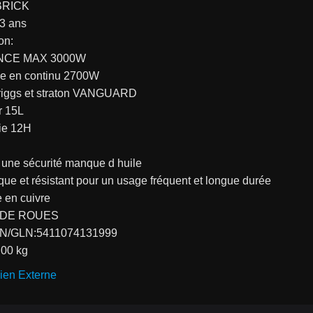
BRICK
:3 ans
on:
NCE MAX 3000W
e en continu 2700W
riggs et straton VANGUARD
r 15L
ie 12H
 une sécurité manque d huile
e et résistant pour un usage fréquent et longue durée
 en cuivre
 DE ROUES
N/GLN:5411074131999
.00 kg
ien Externe