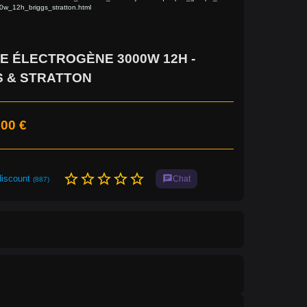
w_12h_briggs_stratton.html
 ÉLECTROGÈNE 3000W 12H -
S & STRATTON
,00 €
star_border
star_border
star_border
star_border
star_border
discount
chat
Chat
(887)