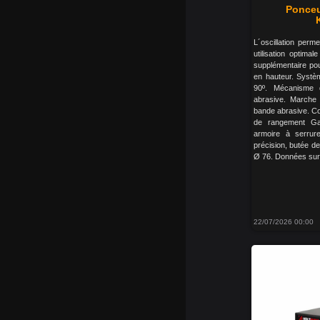
Ponceu
L´oscillation perm
utilisation optima
supplémentaire po
en hauteur. Systè
90º. Mécanisme 
abrasive. Marche 
bande abrasive. Co
de rangement Ga
armoire à serrur
précision, butée d
Ø 76. Données sur l
22/07/2026 00:00