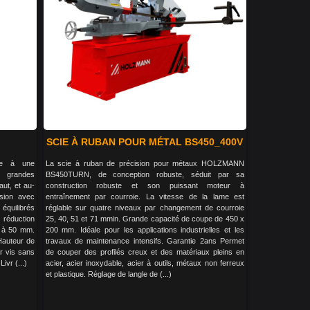
SCIE À RUBAN POUR MÉTAL BS450_400V
âce à une
La scie à ruban de précision pour métaux HOLZMANN
e grandes
BS450TURN, de conception robuste, séduit par sa
aut, et au-
construction robuste et son puissant moteur à
ision avec
entraînement par courroie. La vitesse de la lame est
équilibrés
réglable sur quatre niveaux par changement de courroie
 réduction
25, 40, 51 et 71 mmin. Grande capacité de coupe de 450 x
9 à 50 mm.
200 mm. Idéale pour les applications industrielles et les
 Hauteur de
travaux de maintenance intensifs. Garantie 2ans Permet
ar vis sans
de couper des profilés creux et des matériaux pleins en
ivr (...)
acier, acier inoxydable, acier à outils, métaux non ferreux
et plastique. Réglage de langle de (...)