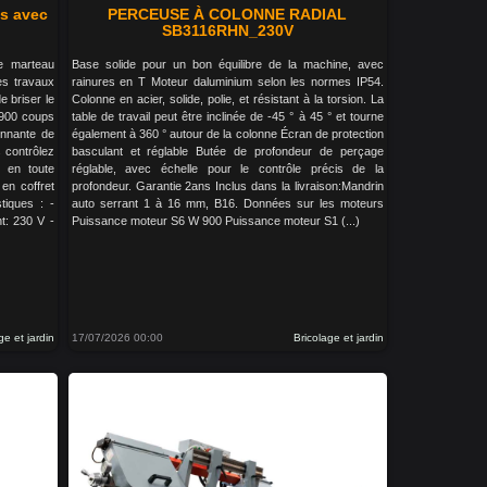
es avec
PERCEUSE À COLONNE RADIAL
SB3116RHN_230V
e marteau
Base solide pour un bon équilibre de la machine, avec
es travaux
rainures en T Moteur daluminium selon les normes IP54.
e briser le
Colonne en acier, solide, polie, et résistant à la torsion. La
 1900 coups
table de travail peut être inclinée de -45 ° à 45 ° et tourne
onnante de
également à 360 ° autour de la colonne Écran de protection
 contrôlez
basculant et réglable Butée de profondeur de perçage
r en toute
réglable, avec échelle pour le contrôle précis de la
 en coffret
profondeur. Garantie 2ans Inclus dans la livraison:Mandrin
tiques : -
auto serrant 1 à 16 mm, B16. Données sur les moteurs
t: 230 V -
Puissance moteur S6 W 900 Puissance moteur S1 (...)
ge et jardin
17/07/2026 00:00
Bricolage et jardin