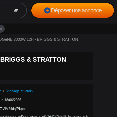
add_circle
Déposer une annonce
clear_all
te
ROGèNE 3000W 12H - BRIGGS & STRATTON
 BRIGGS & STRATTON
n
>
Bricolage et jardin
 le 18/06/2026
7jVfV24dqfPkpbs
/www.sibesoin.com/Petite_annonce_v40Cb7jVfV24dqfPkpbs_groupe_lectr