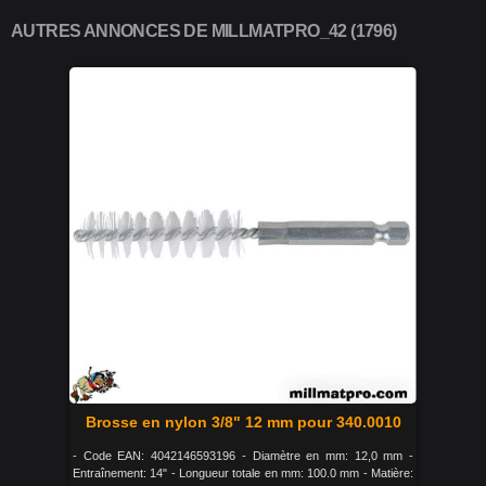
AUTRES ANNONCES DE MILLMATPRO_42 (1796)
Brosse en nylon 3/8" 12 mm pour 340.0010
- Code EAN: 4042146593196 - Diamètre en mm: 12,0 mm -
Entraînement: 14" - Longueur totale en mm: 100.0 mm - Matière: