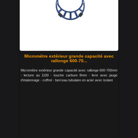
Micrométre extérieur grande capacité avec
rallonge 600-70...
Micrométre extérieur grande capacité avec rallonge 600-700mm
- lecture au 1100 - touche carbure 8mm - livre avec jauge
d'etalonnage - coffret - berceau tubulaire en acier avec isolant