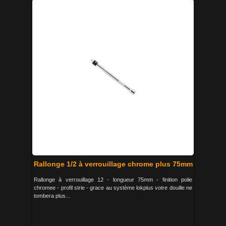
Rallonge 1/2 à verrouillage chrome plus 75mm
Rallonge à verrouillage 12 - longueur 75mm - finition polie
chromee - profil strie - grace au système lokplus votre douille ne
tombera plus...