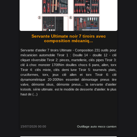
Servante Ultimate noir 7 tiroirs avec
composition mécaniq...
Servante d'atelier 7 tiroirs Ultimate - Composition 231 outils pour
mécanicien automobile Tiroir 1 : Douille 14 - douille 12 - clé
cliquet réversible Tiroir 2: pinces, martellerie, clés pipes Tiroir 3:
clé à choc monster 1708Nm douilles chocs 6 pans, allen, torx
Tiroir 4: clés mixte, clés demi lune Tiroir 5: tournevis plats,
cruciformes, torx, jeux clé allen et torx Tiroir 6: clé
dynamométrique 20-200Nm essentiel démontage pneus tire
valve, démonte obus, démonte pneus... la servante d'atelier
kstools. série ultimate. est le modèle de desserte d'atelier. le plus
haut de (...)
15/07/2026 00:00
Outillage auto moco camion