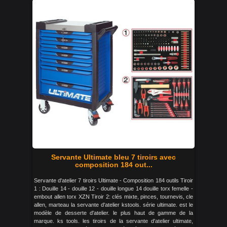
Servante Ultimate bleu 7 tiroirs avec
composition 184 out...
Servante d'atelier 7 tiroirs Ultimate - Composition 184 outils Tiroir
1 : Douille 14 - douille 12 - douille longue 14 douille torx femelle -
embout allen torx XZN Tiroir 2: clés mixte, pinces, tournevis, cle
allen, marteau la servante d'atelier kstools. série ultimate. est le
modèle de desserte d'atelier. le plus haut de gamme de la
marque. ks tools. les tiroirs de la servante d'atelier ultimate,