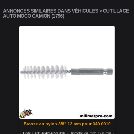
ANNONCES SIMILAIRES DANS VÉHICULES > OUTILLAGE
AUTO MOCO CAMION (1796)
Brosse en nylon 3/8" 12 mm pour 340.0010
- Code EAN: 4042146593196 - Diamètre en mm: 12,0 mm -