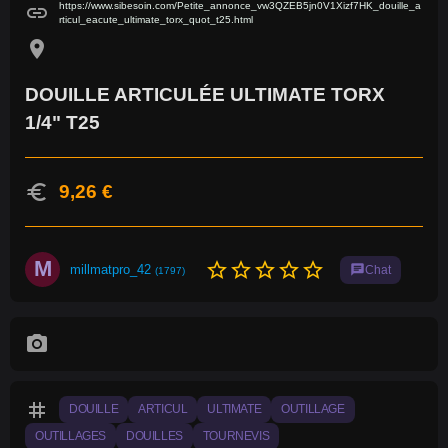
https://www.sibesoin.com/Petite_annonce_vw3QZEB5jn0V1Xizf7HK_douille_a
link
rticul_eacute_ultimate_torx_quot_t25.html
location_on
DOUILLE ARTICULÉE ULTIMATE TORX
1/4" T25
euro
9,26 €
M
star_border
star_border
star_border
star_border
star_border
millmatpro_42
chat
Chat
(1797)
photo_camera
tag
DOUILLE
ARTICUL
ULTIMATE
OUTILLAGE
OUTILLAGES
DOUILLES
TOURNEVIS