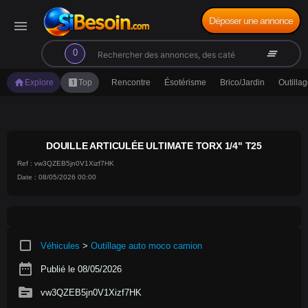
Déposer une annonce
menu
search
clear_all
0
home
looks_one
Explore
Top
Rencontre
Ésotérisme
Brico/Jardin
Outilla
DOUILLE ARTICULÉE ULTIMATE TORX 1/4" T25
Ref : vw3QZEB5jn0V1Xizf7HK
Date : 08/05/2026 00:00
crop_square
Véhicules
>
Outillage auto moco camion
date_range
Publié le 08/05/2026
source
vw3QZEB5jn0V1Xizf7HK