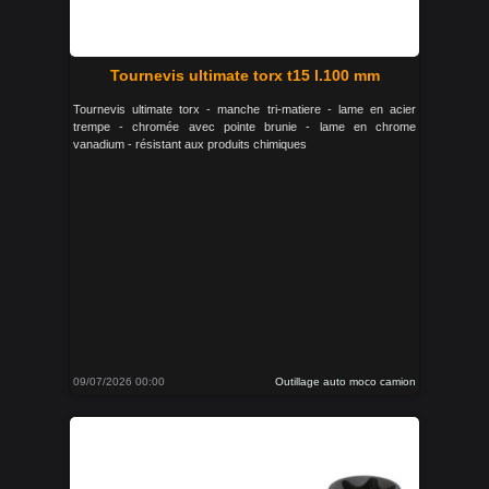
Tournevis ultimate torx t15 l.100 mm
Tournevis ultimate torx - manche tri-matiere - lame en acier
trempe - chromée avec pointe brunie - lame en chrome
vanadium - résistant aux produits chimiques
09/07/2026 00:00
Outillage auto moco camion