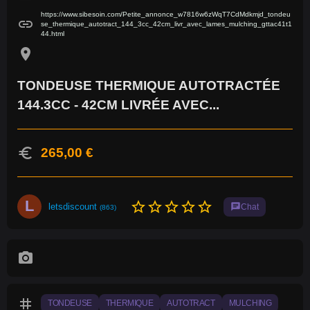
https://www.sibesoin.com/Petite_annonce_w7816w6zWqT7CdMdkmjd_tondeu
link
se_thermique_autotract_144_3cc_42cm_livr_avec_lames_mulching_gttac41t1
44.html
location_on
TONDEUSE THERMIQUE AUTOTRACTÉE
144.3CC - 42CM LIVRÉE AVEC...
euro
265,00 €
L
star_border
star_border
star_border
star_border
star_border
letsdiscount
chat
Chat
(863)
photo_camera
tag
TONDEUSE
THERMIQUE
AUTOTRACT
MULCHING