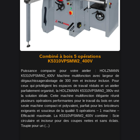
Combiné à bois 5 opérations
K5310VPSMW2_400V
Puissance compacte pour votre atelier : HOLZMANN
K5310VPSMW2_400V Machine multifonction avec largeur de
dégauchissagerabotage de 300 mm et inciseur incluse. Pour
ceux qui privilégient les espaces de travail réduits et un atelier
parfaitement organisé, la HOLZMANN K5310VPSMW2_380v est
la solution idéale. Cette machine multifonction élégante réunit
plusieurs opérations performantes pour le travail du bois en une
seule machine compact et polyvalent, parfait pour les bricoleurs
exigeants et soucieux de la qualité 5 opérations – 1 machine –
Efficacité maximale. La K5310VPSMW2_400V combine : Scie
circulaire et inciseur pour des coupes nettes et sans éclats.
Toupie pour un (...)