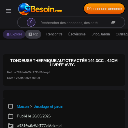
Déposer une annonce
menu
search
clear_all
0
home
looks_one
Explore
Top
Rencontre
Ésotérisme
Brico/Jardin
Outilla
TONDEUSE THERMIQUE AUTOTRACTÉE 144.3CC - 42CM
LIVRÉE AVEC...
Ref : w7816w6zWqT7CdMdkmjd
Date : 26/05/2026 00:00
crop_square
Maison
>
Bricolage et jardin
date_range
Publié le 26/05/2026
source
w7816w6zWqT7CdMdkmjd