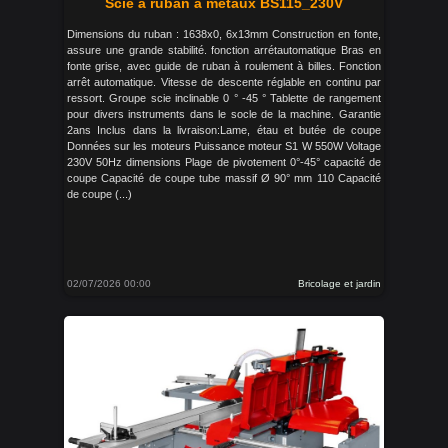
Scie á ruban á métaux BS115_230V
Dimensions du ruban : 1638x0, 6x13mm Construction en fonte,
assure une grande stabilité. fonction arrétautomatique Bras en
fonte grise, avec guide de ruban à roulement à billes. Fonction
arrêt automatique. Vitesse de descente réglable en continu par
ressort. Groupe scie inclinable 0 ° -45 ° Tablette de rangement
pour divers instruments dans le socle de la machine. Garantie
2ans Inclus dans la livraison:Lame, étau et butée de coupe
Données sur les moteurs Puissance moteur S1 W 550W Voltage
230V 50Hz dimensions Plage de pivotement 0°-45° capacité de
coupe Capacité de coupe tube massif Ø 90° mm 110 Capacité
de coupe (...)
02/07/2026 00:00
Bricolage et jardin