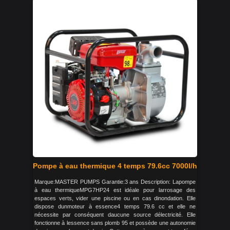
Pompe à eau thermique 4 temps 79.6cc 7000l/h
Marque:MASTER PUMPS Garantie:3 ans Description: Lapompe
à eau thermiqueMPG7HP24 est idéale pour larrosage des
espaces verts, vider une piscine ou en cas dinondation. Elle
dispose dunmoteur à essence4 temps 79.6 cc et elle ne
nécessite par conséquent daucune source délectricité. Elle
fonctionne à lessence sans plomb 95 et possède une autonomie