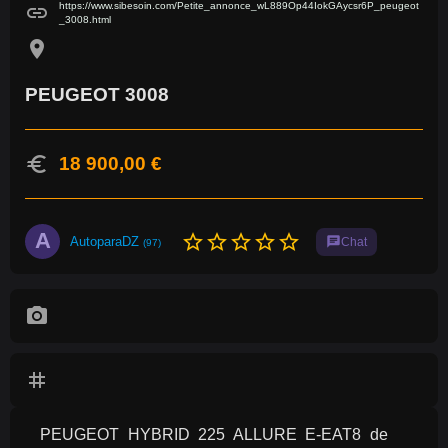
https://www.sibesoin.com/Petite_annonce_wL889Op44IokGAycsr6P_peugeot
link
_3008.html
location_on
PEUGEOT 3008
euro
18 900,00 €
A
star_border
star_border
star_border
star_border
star_border
AutoparaDZ
chat
Chat
(97)
photo_camera
tag
PEUGEOT HYBRID 225 ALLURE E-EAT8 de 