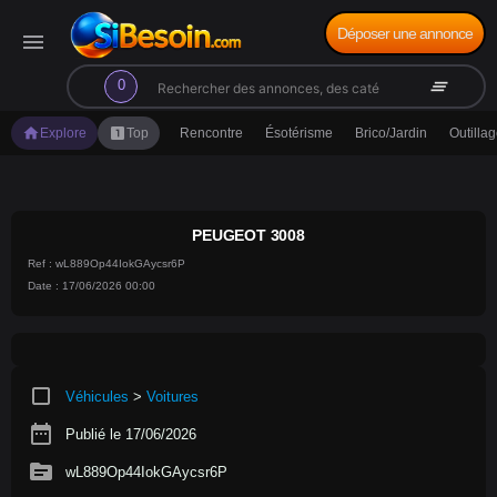
Déposer une annonce
menu
search
clear_all
0
home
looks_one
Explore
Top
Rencontre
Ésotérisme
Brico/Jardin
Outilla
PEUGEOT 3008
Ref : wL889Op44IokGAycsr6P
Date : 17/06/2026 00:00
crop_square
Véhicules
>
Voitures
date_range
Publié le 17/06/2026
source
wL889Op44IokGAycsr6P