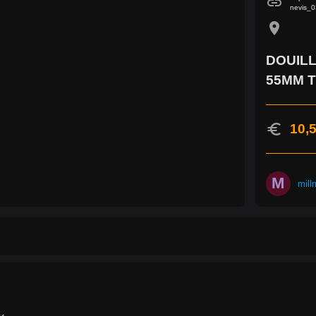
link
nevis_
location_on
DOUILL
55MM T
euro
10,5
M
mill