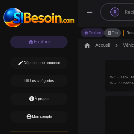
search
menu
0
home
looks_one
Explore
Top
Ren
home
Explore
home
chevron_right
Accueil
Véhic
edit
Déposer une annonce
Ref : xq8ADKuJ
list
Les catégories
Date : 14/06/202
info
À propos
account_circle
Mon compte