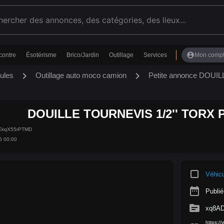
account_circle
contre
Ésotérisme
Brico/Jardin
Outillage
Services
Mon comp
chevron_right
chevron_right
ules
Outillage auto moco camion
Petite annonce DOU
DOUILLE TOURNEVIS 1/2'' TORX
rEkqX55rPTMD
6 00:00
crop_square
Véhic
date_range
Publié
source
xq8A
https:/