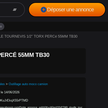
add_circle
Déposer une annonce
clear_all
te
ILLE TOURNEVIS 1/2'' TORX PERCé 55MM TB30
 PERCÉ 55MM TB30
ules
>
Outillage auto moco camion
 le 14/06/2026
DKuJrEkqX55rPTMD
/www.sibesoin.com/Petite_annonce_xq8ADKuJrEkqX55rPTMD_douille_tour