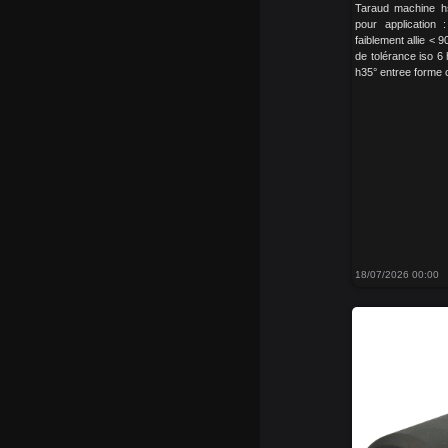
Taraud machine h
pour application 
faiblement allie < 9
de tolérance iso 6
h35° entree forme 
18/07/2026 00:00