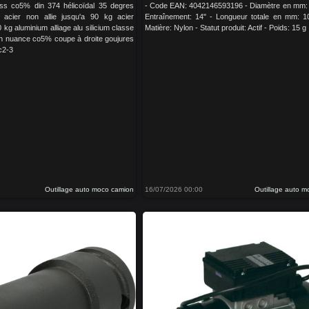
ss co5% din 374 hélicoïdal 35 degres
- Code EAN: 4042146593196 - Diamètre en mm:
: acier non allie jusqu'a 90 kg acier
Entraînement: 14" - Longueur totale en mm: 
0 kg aluminium alliage alu silicium classe
Matière: Nylon - Statut produit: Actif - Poids: 15 g
 h nuance co5% coupe à droite goujures
c2-3
Outillage auto moco camion
16/07/2026 00:00
Outillage auto 