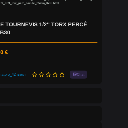
039_039_torx_perc_eacute_55mm_tb30.html
E TOURNEVIS 1/2'' TORX PERCÉ
B30
0 €
star_border
star_border
star_border
star_border
star_border
matpro_42
chat
Chat
(1869)