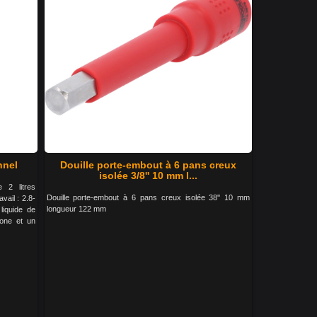
nnel
Douille porte-embout à 6 pans creux
isolée 3/8'' 10 mm l...
 2 litres
Douille porte-embout à 6 pans creux isolée 38'' 10 mm
ail : 2.8-
longueur 122 mm
liquide de
cone et un