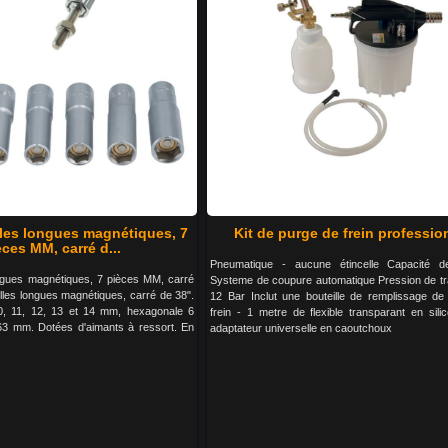
lles longues magnétiques, 7
Kit de purge de frein professio
èces MM, carré d...
Pneumatique - aucune étincelle Capacité de
ongues magnétiques, 7 pièces MM, carré
Systeme de coupure automatique Pression de trav
lles longues magnétiques, carré de 38".
12 Bar Inclut une bouteille de remplissage de 
0, 11, 12, 13 et 14 mm, hexagonale 6
frein - 1 metre de flexible transparant en sili
63 mm. Dotées d'aimants à ressort. En
adaptateur universelle en caoutchoux