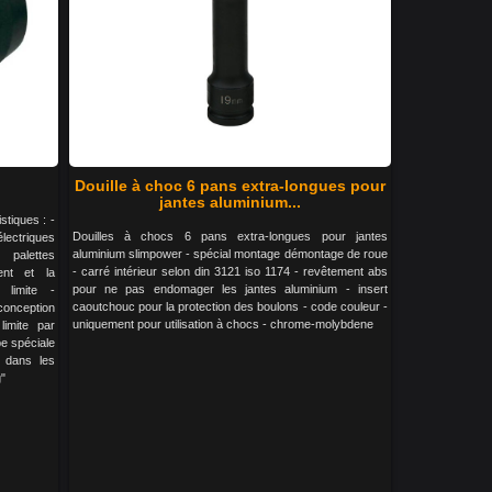
Douille à choc 6 pans extra-longues pour
jantes aluminium...
stiques : -
Douilles à chocs 6 pans extra-longues pour jantes
lectriques
aluminium slimpower - spécial montage démontage de roue
palettes
- carré intérieur selon din 3121 iso 1174 - revêtement abs
ent et la
pour ne pas endomager les jantes aluminium - insert
 limite -
caoutchouc pour la protection des boulons - code couleur -
conception
uniquement pour utilisation à chocs - chrome-molybdene
imite par
e spéciale
t dans les
g"