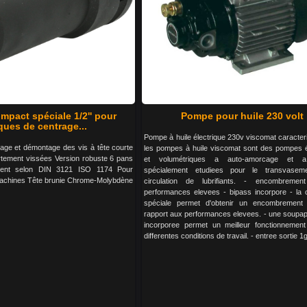
impact spéciale 1/2'' pour
Pompe pour huile 230 volt
ques de centrage...
Pompe à huile électrique 230v viscomat caracteri
age et démontage des vis à tête courte
les pompes à huile viscomat sont des pompes é
rtement vissées Version robuste 6 pans
et volumétriques a auto-amorcage et a 
ement selon DIN 3121 ISO 1174 Pour
spécialement etudiees pour le transvasem
achines Tête brunie Chrome-Molybdène
circulation de lubrifiants. - encombrement
performances elevees - bipass incorpore - la 
spéciale permet d'obtenir un encombrement l
rapport aux performances elevees. - une soupap
incorporee permet un meilleur fonctionnemen
differentes conditions de travail. - entree sortie 1