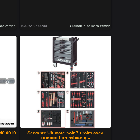
moco camion
19/07/2026 00:00
Outillage auto moco camion
340.0010
Servante Ultimate noir 7 tiroirs avec
composition mécaniq...