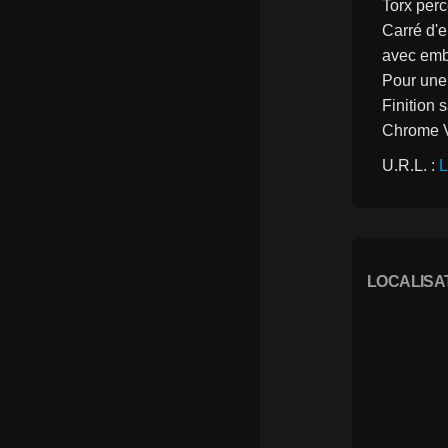
Torx per
Carré d'e
avec embo
Pour une 
Finition 
Chrome 
U.R.L. : 
L
LOCALISA