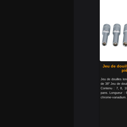
Jeu de doui
pi
Jeu de douilles l
de 38" Jeu de doui
Contenu : 7, 8, 1
pans. Longueur : 
chrome-vanadium.