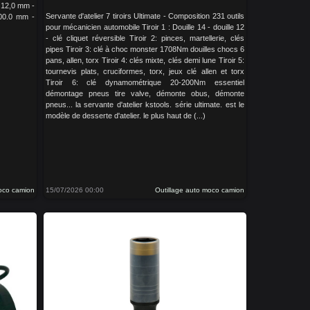
 12,0 mm -
Servante d'atelier 7 tiroirs Ultimate - Composition 231 outils
100.0 mm -
pour mécanicien automobile Tiroir 1 : Douille 14 - douille 12
- clé cliquet réversible Tiroir 2: pinces, martellerie, clés
pipes Tiroir 3: clé à choc monster 1708Nm douilles chocs 6
pans, allen, torx Tiroir 4: clés mixte, clés demi lune Tiroir 5:
tournevis plats, cruciformes, torx, jeux clé allen et torx
Tiroir 6: clé dynamométrique 20-200Nm essentiel
démontage pneus tire valve, démonte obus, démonte
pneus... la servante d'atelier kstools. série ultimate. est le
modèle de desserte d'atelier. le plus haut de (...)
moco camion
15/07/2026 00:00
Outillage auto moco camion