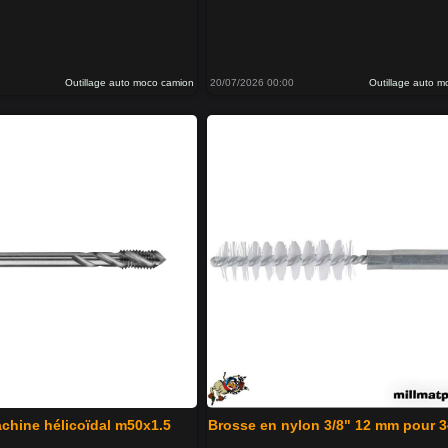
Outillage auto moco camion
20/07/2026 00:00
Outillage auto 
chine hélicoïdal m50x1.5
Brosse en nylon 3/8" 12 mm pour 