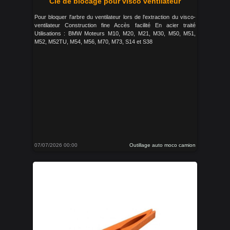
Clé de blocage pour visco ventilateur
Pour bloquer l'arbre du ventilateur lors de l'extraction du visco-
ventilateur Construction fine Accès facilité En acier traité
Utilisations : BMW Moteurs M10, M20, M21, M30, M50, M51,
M52, M52TU, M54, M56, M70, M73, S14 et S38
07/07/2026 00:00
Outillage auto moco camion