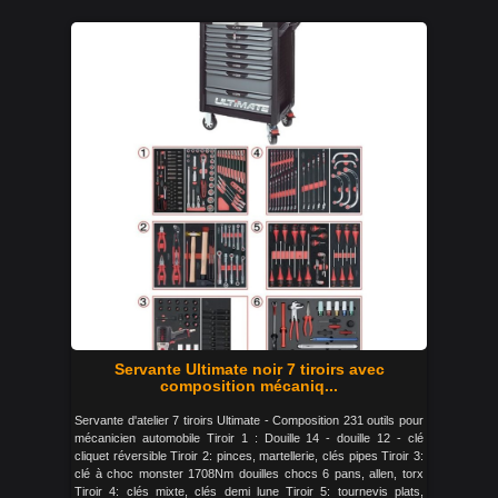
Servante Ultimate noir 7 tiroirs avec
composition mécaniq...
Servante d'atelier 7 tiroirs Ultimate - Composition 231 outils pour
mécanicien automobile Tiroir 1 : Douille 14 - douille 12 - clé
cliquet réversible Tiroir 2: pinces, martellerie, clés pipes Tiroir 3:
clé à choc monster 1708Nm douilles chocs 6 pans, allen, torx
Tiroir 4: clés mixte, clés demi lune Tiroir 5: tournevis plats,