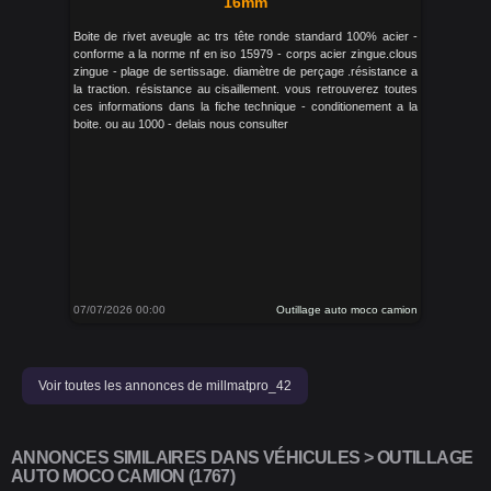
16mm
Boite de rivet aveugle ac trs tête ronde standard 100% acier -
conforme a la norme nf en iso 15979 - corps acier zingue.clous
zingue - plage de sertissage. diamètre de perçage .résistance a
la traction. résistance au cisaillement. vous retrouverez toutes
ces informations dans la fiche technique - conditionement a la
boite. ou au 1000 - delais nous consulter
07/07/2026 00:00
Outillage auto moco camion
Voir toutes les annonces de millmatpro_42
ANNONCES SIMILAIRES DANS VÉHICULES > OUTILLAGE
AUTO MOCO CAMION (1767)