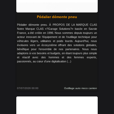
Pédalier démonte pneu
Pédalier démonte pneu. À PROPOS DE LA MARQUE CLAS
Notre Marque CLAS «?Garage Solutions?» basée en Savoie
France, a été créée en 1996. Nous sommes depuis toujours un
acteur innovant de l’équipement et de l’outillage technique pour
véhicules légers, utilitaires et poids lourds. Aujourd’hui, nous
évoluons vers un écosystème offrant des solutions globales,
bénéfique pour l’ensemble de nos partenaires. Nous nous
adaptons à vos besoins et budgets, en étant toujours plus simple
et réactif avec des hommes et des femmes experts,
passionnés, au cœur d’une digitalisation (...)
07/07/2026 00:00
Outillage auto moco camion