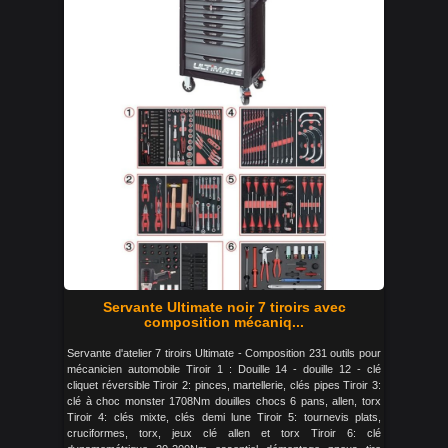
Servante Ultimate noir 7 tiroirs avec
composition mécaniq...
Servante d'atelier 7 tiroirs Ultimate - Composition 231 outils pour
mécanicien automobile Tiroir 1 : Douille 14 - douille 12 - clé
cliquet réversible Tiroir 2: pinces, martellerie, clés pipes Tiroir 3:
clé à choc monster 1708Nm douilles chocs 6 pans, allen, torx
Tiroir 4: clés mixte, clés demi lune Tiroir 5: tournevis plats,
cruciformes, torx, jeux clé allen et torx Tiroir 6: clé