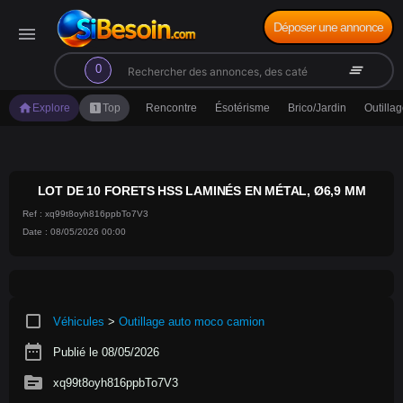
Déposer une annonce
menu
search
clear_all
0
home
looks_one
Explore
Top
Rencontre
Ésotérisme
Brico/Jardin
Outilla
LOT DE 10 FORETS HSS LAMINÉS EN MÉTAL, Ø6,9 MM
Ref : xq99t8oyh816ppbTo7V3
Date : 08/05/2026 00:00
crop_square
Véhicules
>
Outillage auto moco camion
date_range
Publié le 08/05/2026
source
xq99t8oyh816ppbTo7V3