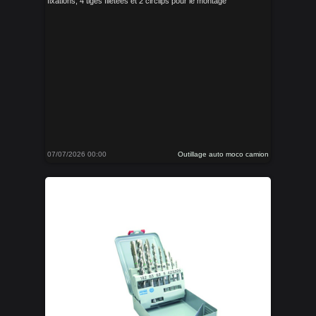
fixations, 4 tiges filetées et 2 circlips pour le montage
07/07/2026 00:00
Outillage auto moco camion