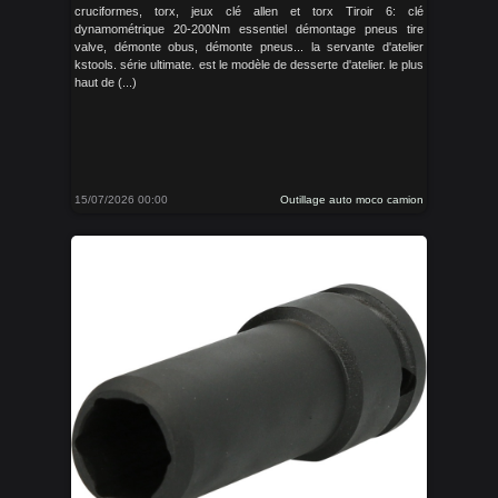
cruciformes, torx, jeux clé allen et torx Tiroir 6: clé
dynamométrique 20-200Nm essentiel démontage pneus tire
valve, démonte obus, démonte pneus... la servante d'atelier
kstools. série ultimate. est le modèle de desserte d'atelier. le plus
haut de (...)
15/07/2026 00:00
Outillage auto moco camion