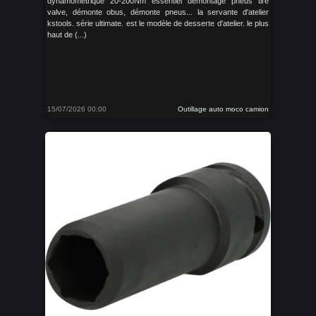
dynamométrique 20-200Nm essentiel démontage pneus tire
valve, démonte obus, démonte pneus... la servante d'atelier
kstools. série ultimate. est le modèle de desserte d'atelier. le plus
haut de (...)
15/07/2026 00:00
Outillage auto moco camion