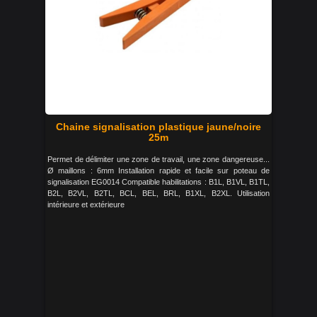
Chaine signalisation plastique jaune/noire
25m
Permet de délimiter une zone de travail, une zone dangereuse...
Ø maillons : 6mm Installation rapide et facile sur poteau de
signalisation EG0014 Compatible habilitations : B1L, B1VL, B1TL,
B2L, B2VL, B2TL, BCL, BEL, BRL, B1XL, B2XL. Utilisation
intérieure et extérieure