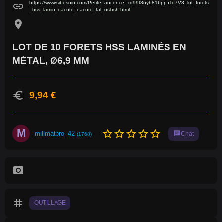
https://www.sibesoin.com/Petite_annonce_xq99t8oyh816ppbTo7V3_lot_forets
link
_hss_lamin_eacute_eacute_tal_oslash.html
location_on
LOT DE 10 FORETS HSS LAMINÉS EN
MÉTAL, Ø6,9 MM
euro
9,94 €
M
star_border
star_border
star_border
star_border
star_border
millmatpro_42
chat
Chat
(1768)
photo_camera
tag
OUTILLAGE