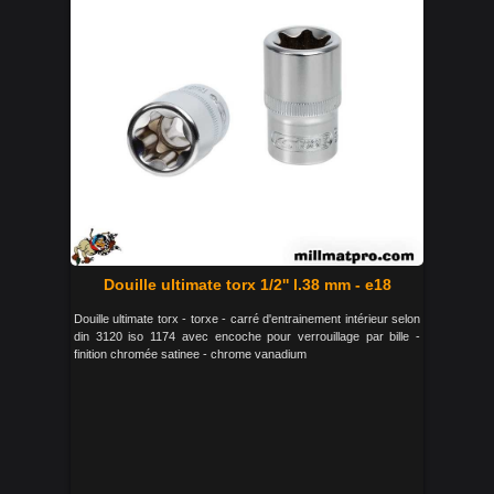
Douille ultimate torx 1/2'' l.38 mm - e18
Douille ultimate torx - torxe - carré d'entrainement intérieur selon
din 3120 iso 1174 avec encoche pour verrouillage par bille -
finition chromée satinee - chrome vanadium