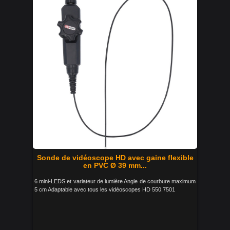
Sonde de vidéoscope HD avec gaine flexible
en PVC Ø 39 mm...
6 mini-LEDS et variateur de lumière Angle de courbure maximum
5 cm Adaptable avec tous les vidéoscopes HD 550.7501